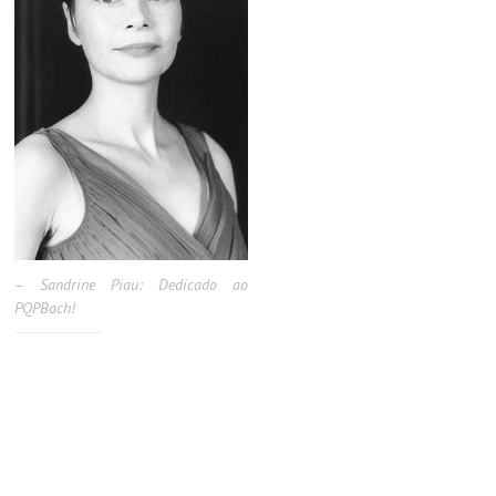
– Sandrine Piau: Dedicado ao
PQPBach!