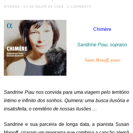
AUTHOR
POSTED
BISNAGA
13 DE JULHO DE 2018
2 COMMENTS
ON
Chimère
Sandrine Piau, soprano
Susan Manoff, piano
.
Sandrine Piau nos convida para uma viagem pelo território
íntimo e infinito dos sonhos. Quimera: uma busca ilusória e
insatisfeita, o cemitério de nossas ilusões …
Sandrine e sua parceira de longa data, a pianista Susan
Manoff, criaram um programa que combina a canção alemã