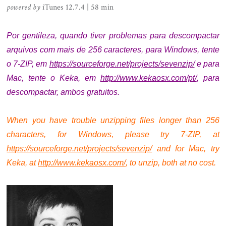
powered by
iTunes 12.7.4 | 58 min
.
Por gentileza, quando tiver problemas para descompactar
arquivos com mais de 256 caracteres, para Windows, tente
o 7-ZIP, em
https://sourceforge.net/projects/sevenzip/
e p
ara
Mac, tente o Keka, em
http://www.kekaosx.com/pt/
, para
descompactar, ambos gratuitos.
.
When you have trouble unzipping files longer than 256
characters, for Windows, please try 7-ZIP, at
https://sourceforge.net/projects/sevenzip/
and f
or Mac, try
Keka, at
http://www.kekaosx.com/
, to unzip, both at no cost.