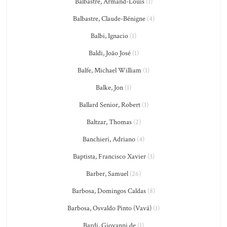
Balbastre, Armand-Louis
(1)
Balbastre, Claude-Bénigne
(4)
Balbi, Ignacio
(1)
Baldi, João José
(1)
Balfe, Michael William
(1)
Balke, Jon
(1)
Ballard Senior, Robert
(1)
Baltzar, Thomas
(2)
Banchieri, Adriano
(4)
Baptista, Francisco Xavier
(3)
Barber, Samuel
(26)
Barbosa, Domingos Caldas
(8)
Barbosa, Osvaldo Pinto (Vavá)
(1)
Bardi, Giovanni de
(1)