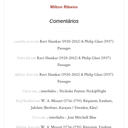
Milton Ribeiro
Comentários
candida pires
em
Ravi Shankar (1920-2012) & Philip Glass (1937):
Passages
Pedro Ipê
em
Ravi Shankar (1920-2012) & Philip Glass (1937):
Passages
Adilson Assis
em
Ravi Shankar (1920-2012) & Philip Glass (1937):
Passages
Cássio
em
.: interlúdio :. Nicholas Payton: Nick@Night
Raif Haddad
em
W. A. Mozart (1756-1791): Réquiem, Exultate,
Jubilate (Berliner, Karajan / Dresden, Klee)
Cisco
em
.: interlúdio :. Joni Mitchell: Blue
Adilson Assis
em
W. A. Mozart (1756-1791): Réquiem, Exultate,