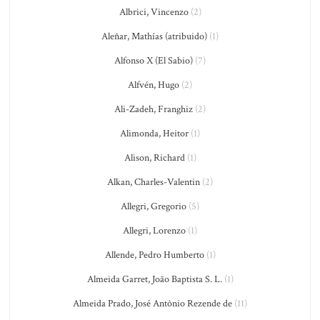
Albrici, Vincenzo
(2)
Aleñar, Mathías (atribuido)
(1)
Alfonso X (El Sabio)
(7)
Alfvén, Hugo
(2)
Ali-Zadeh, Franghiz
(2)
Alimonda, Heitor
(1)
Alison, Richard
(1)
Alkan, Charles-Valentin
(2)
Allegri, Gregorio
(5)
Allegri, Lorenzo
(1)
Allende, Pedro Humberto
(1)
Almeida Garret, João Baptista S. L.
(1)
Almeida Prado, José Antônio Rezende de
(11)