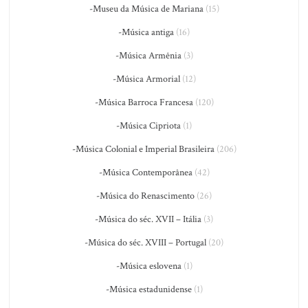
-Museu da Música de Mariana
(15)
-Música antiga
(16)
-Música Armênia
(3)
-Música Armorial
(12)
-Música Barroca Francesa
(120)
-Música Cipriota
(1)
-Música Colonial e Imperial Brasileira
(206)
-Música Contemporânea
(42)
-Música do Renascimento
(26)
-Música do séc. XVII – Itália
(3)
-Música do séc. XVIII – Portugal
(20)
-Música eslovena
(1)
-Música estadunidense
(1)