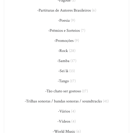
-Pagode
(1)
-Partituras de Autores Brasileiros
(6)
-Poesia
(9)
-Prêmios e Sorteios
(7)
-Promoções
(9)
-Rock
(28)
-Samba
(17)
-Sei lá
(13)
-Tango
(17)
-Tão chato ser gostoso
(17)
-Trilhas sonoras / bandas sonoras / soundtracks
(41)
-Vários
(4)
-Vídeos
(4)
-World Music
(6)