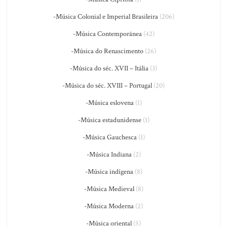
-Música Colonial e Imperial Brasileira
(206)
-Música Contemporânea
(42)
-Música do Renascimento
(26)
-Música do séc. XVII – Itália
(3)
-Música do séc. XVIII – Portugal
(20)
-Música eslovena
(1)
-Música estadunidense
(1)
-Música Gauchesca
(1)
-Música Indiana
(2)
-Música indígena
(8)
-Música Medieval
(8)
-Música Moderna
(2)
-Música oriental
(5)