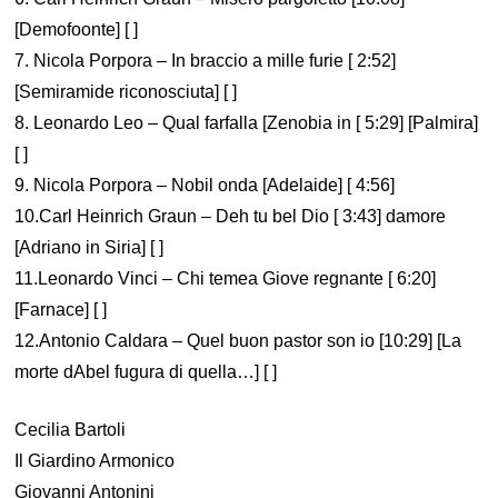
[Demofoonte] [ ]
7. Nicola Porpora – In braccio a mille furie [ 2:52]
[Semiramide riconosciuta] [ ]
8. Leonardo Leo – Qual farfalla [Zenobia in [ 5:29] [Palmira]
[ ]
9. Nicola Porpora – Nobil onda [Adelaide] [ 4:56]
10.Carl Heinrich Graun – Deh tu bel Dio [ 3:43] damore
[Adriano in Siria] [ ]
11.Leonardo Vinci – Chi temea Giove regnante [ 6:20]
[Farnace] [ ]
12.Antonio Caldara – Quel buon pastor son io [10:29] [La
morte dAbel fugura di quella…] [ ]
Cecilia Bartoli
Il Giardino Armonico
Giovanni Antonini