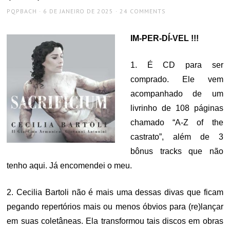
AUTHOR
POSTED
PQPBACH
6 DE JANEIRO DE 2025
24 COMMENTS
ON
IM-PER-DÍ-VEL !!!
1. É CD para ser
comprado. Ele vem
acompanhado de um
livrinho de 108 páginas
chamado “A-Z of the
castrato”, além de 3
bônus tracks que não
tenho aqui. Já encomendei o meu.
2. Cecilia Bartoli não é mais uma dessas divas que ficam
pegando repertórios mais ou menos óbvios para (re)lançar
em suas coletâneas. Ela transformou tais discos em obras