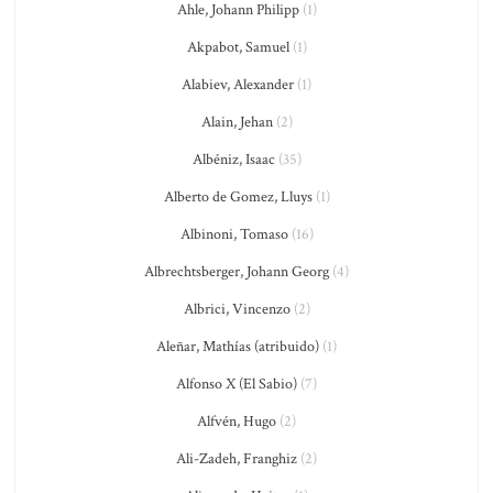
Ahle, Johann Philipp
(1)
Akpabot, Samuel
(1)
Alabiev, Alexander
(1)
Alain, Jehan
(2)
Albéniz, Isaac
(35)
Alberto de Gomez, Lluys
(1)
Albinoni, Tomaso
(16)
Albrechtsberger, Johann Georg
(4)
Albrici, Vincenzo
(2)
Aleñar, Mathías (atribuido)
(1)
Alfonso X (El Sabio)
(7)
Alfvén, Hugo
(2)
Ali-Zadeh, Franghiz
(2)