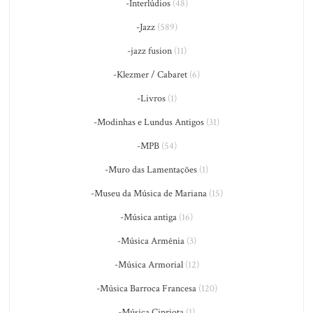
-Interlúdios
(48)
-Jazz
(589)
-jazz fusion
(11)
-Klezmer / Cabaret
(6)
-Livros
(1)
-Modinhas e Lundus Antigos
(31)
-MPB
(54)
-Muro das Lamentações
(1)
-Museu da Música de Mariana
(15)
-Música antiga
(16)
-Música Armênia
(3)
-Música Armorial
(12)
-Música Barroca Francesa
(120)
-Música Cipriota
(1)