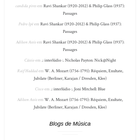
candida pires
em
Ravi Shankar (1920-2012) & Philip Glass (1937):
Passages
Pedro Ipê
em
Ravi Shankar (1920-2012) & Philip Glass (1937):
Passages
Adilson Assis
em
Ravi Shankar (1920-2012) & Philip Glass (1937):
Passages
Cássio
em
.: interlúdio :. Nicholas Payton: Nick@Night
Raif Haddad
em
W. A. Mozart (1756-1791): Réquiem, Exultate,
Jubilate (Berliner, Karajan / Dresden, Klee)
Cisco
em
.: interlúdio :. Joni Mitchell: Blue
Adilson Assis
em
W. A. Mozart (1756-1791): Réquiem, Exultate,
Jubilate (Berliner, Karajan / Dresden, Klee)
Blogs de Música