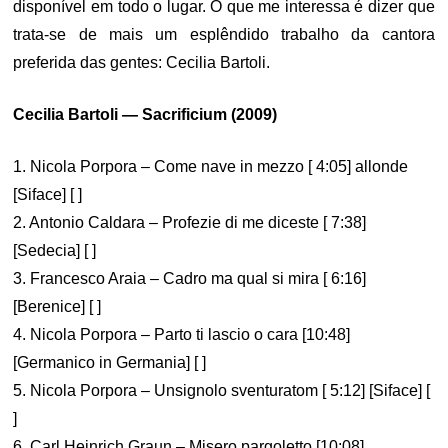
disponível em todo o lugar. O que me interessa é dizer que
trata-se de mais um esplêndido trabalho da cantora
preferida das gentes: Cecilia Bartoli.
Cecilia Bartoli — Sacrificium (2009)
1. Nicola Porpora – Come nave in mezzo [ 4:05] allonde
[Siface] [ ]
2. Antonio Caldara – Profezie di me diceste [ 7:38]
[Sedecia] [ ]
3. Francesco Araia – Cadro ma qual si mira [ 6:16]
[Berenice] [ ]
4. Nicola Porpora – Parto ti lascio o cara [10:48]
[Germanico in Germania] [ ]
5. Nicola Porpora – Unsignolo sventuratom [ 5:12] [Siface] [
]
6. Carl Heinrich Graun – Misero pargoletto [10:08]