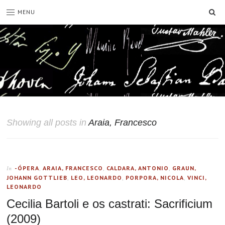
SE
MENU
Showing all posts in
Araia, Francesco
-ÓPERA
,
ARAIA, FRANCESCO
,
CALDARA, ANTONIO
,
GRAUN,
In
JOHANN GOTTLIEB
,
LEO, LEONARDO
,
PORPORA, NICOLA
,
VINCI,
LEONARDO
Cecilia Bartoli e os castrati: Sacrificium
(2009)