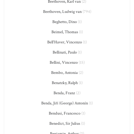
Beethoven, Karl van
(2)
Beethoven, Ludwig van
(794)
Beghetto, Dino
(1)
Beimel, Thomas
(1)
Bell'Haver, Vincenzo
(1)
Bellinati, Paulo
(1)
Bellini, Vincenzo
(15)
Bembo, Antonia
(2)
Benatzky, Ralph
(1)
Benda, Franz
(2)
Benda, Jiří (George) Antonín
(1)
Bendusi, Francesco
(1)
Benedict, Sir Julius
(1)
Benjamin, Arthur
(2)