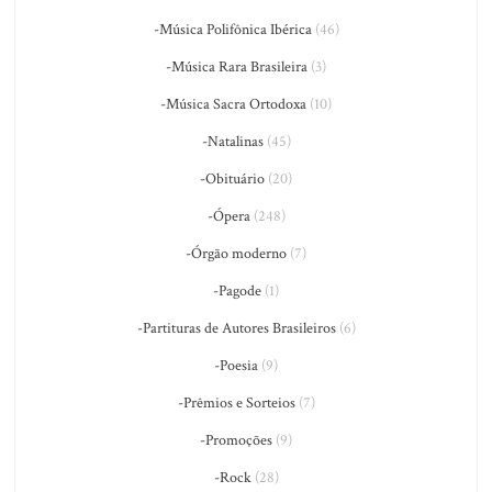
-Música Polifônica Ibérica
(46)
-Música Rara Brasileira
(3)
-Música Sacra Ortodoxa
(10)
-Natalinas
(45)
-Obituário
(20)
-Ópera
(248)
-Órgão moderno
(7)
-Pagode
(1)
-Partituras de Autores Brasileiros
(6)
-Poesia
(9)
-Prêmios e Sorteios
(7)
-Promoções
(9)
-Rock
(28)