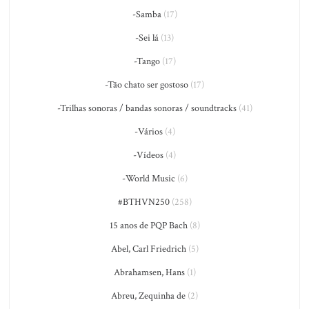
-Samba
(17)
-Sei lá
(13)
-Tango
(17)
-Tão chato ser gostoso
(17)
-Trilhas sonoras / bandas sonoras / soundtracks
(41)
-Vários
(4)
-Vídeos
(4)
-World Music
(6)
#BTHVN250
(258)
15 anos de PQP Bach
(8)
Abel, Carl Friedrich
(5)
Abrahamsen, Hans
(1)
Abreu, Zequinha de
(2)