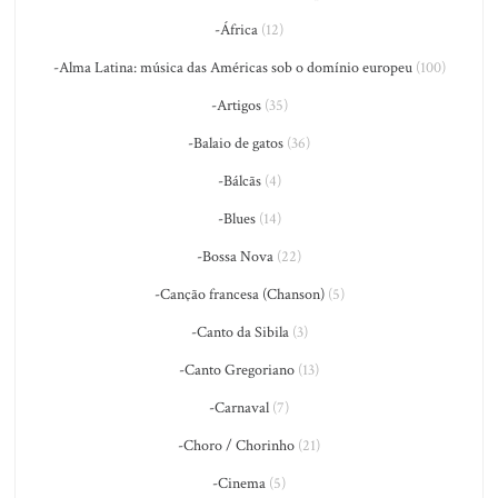
-África
(12)
-Alma Latina: música das Américas sob o domínio europeu
(100)
-Artigos
(35)
-Balaio de gatos
(36)
-Bálcãs
(4)
-Blues
(14)
-Bossa Nova
(22)
-Canção francesa (Chanson)
(5)
-Canto da Sibila
(3)
-Canto Gregoriano
(13)
-Carnaval
(7)
-Choro / Chorinho
(21)
-Cinema
(5)