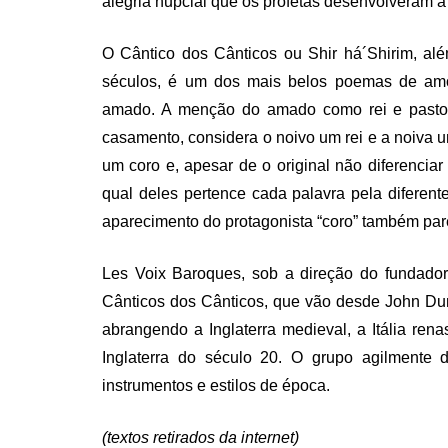
alegria nupcial que os profetas desenvolveram a 
O Cântico dos Cânticos ou Shir há´Shirim, al
séculos, é um dos mais belos poemas de amo
amado. A menção do amado como rei e pastor 
casamento, considera o noivo um rei e a noiva u
um coro e, apesar de o original não diferenciar
qual deles pertence cada palavra pela diferen
aparecimento do protagonista “coro” também par
Les Voix Baroques, sob a direção do fundador
Cânticos dos Cânticos, que vão desde John Dun
abrangendo a Inglaterra medieval, a Itália re
Inglaterra do século 20. O grupo agilmente
instrumentos e estilos de época.
(textos retirados da internet)