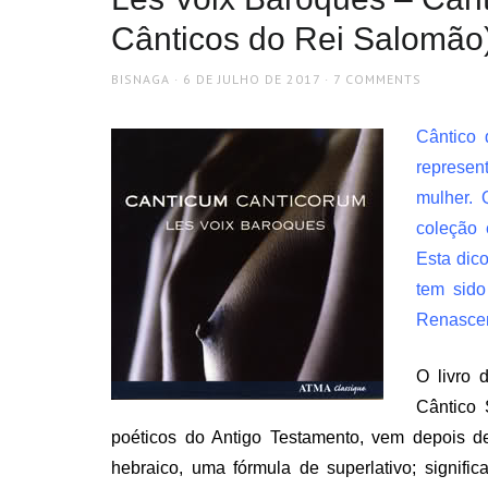
Cânticos do Rei Salomão
AUTHOR
POSTED
BISNAGA
6 DE JULHO DE 2017
7 COMMENTS
ON
Cântico
represen
mulher. 
coleção 
Esta dic
tem sido
Renasce
O livro 
Cântico 
poéticos do Antigo Testamento, vem depois de
hebraico, uma fórmula de superlativo; signifi