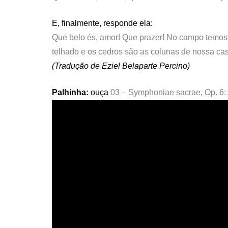
E, finalmente, responde ela:
Que belo és, amor! Que prazer! No campo temos
telhado e os cedros são as colunas de nossa ca
(Tradução de Eziel Belaparte Percino)
Palhinha:
ouça
03 – Symphoniae sacrae, Op. 6: