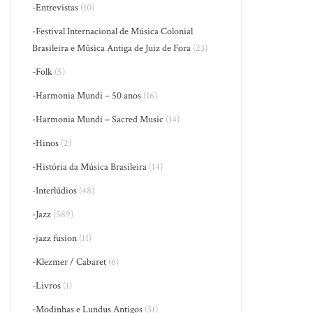
-Entrevistas
(10)
-Festival Internacional de Música Colonial
Brasileira e Música Antiga de Juiz de Fora
(23)
-Folk
(5)
-Harmonia Mundi – 50 anos
(16)
-Harmonia Mundi – Sacred Music
(14)
-Hinos
(2)
-História da Música Brasileira
(14)
-Interlúdios
(48)
-Jazz
(589)
-jazz fusion
(11)
-Klezmer / Cabaret
(6)
-Livros
(1)
-Modinhas e Lundus Antigos
(31)