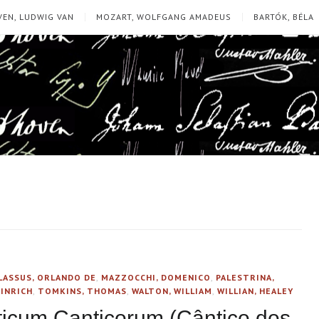
EN, LUDWIG VAN
MOZART, WOLFGANG AMADEUS
BARTÓK, BÉLA
LASSUS, ORLANDO DE
,
MAZZOCCHI, DOMENICO
,
PALESTRINA,
EINRICH
,
TOMKINS, THOMAS
,
WALTON, WILLIAM
,
WILLIAN, HEALEY
ticum Canticorum (Cântico dos