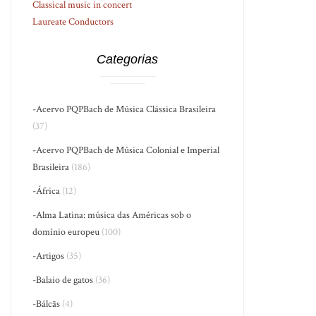
Classical music in concert
Laureate Conductors
Categorias
-Acervo PQPBach de Música Clássica Brasileira
(37)
-Acervo PQPBach de Música Colonial e Imperial
Brasileira
(186)
-África
(12)
-Alma Latina: música das Américas sob o
domínio europeu
(100)
-Artigos
(35)
-Balaio de gatos
(36)
-Bálcãs
(4)