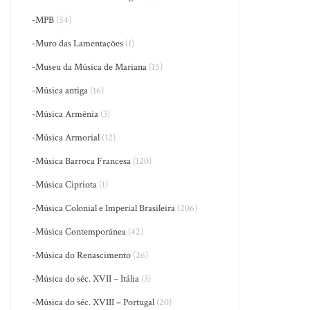
-MPB
(54)
-Muro das Lamentações
(1)
-Museu da Música de Mariana
(15)
-Música antiga
(16)
-Música Armênia
(3)
-Música Armorial
(12)
-Música Barroca Francesa
(120)
-Música Cipriota
(1)
-Música Colonial e Imperial Brasileira
(206)
-Música Contemporânea
(42)
-Música do Renascimento
(26)
-Música do séc. XVII – Itália
(3)
-Música do séc. XVIII – Portugal
(20)