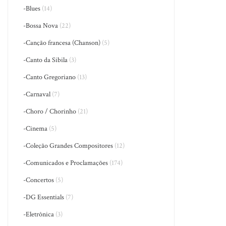
-Blues
(14)
-Bossa Nova
(22)
-Canção francesa (Chanson)
(5)
-Canto da Sibila
(3)
-Canto Gregoriano
(13)
-Carnaval
(7)
-Choro / Chorinho
(21)
-Cinema
(5)
-Coleção Grandes Compositores
(12)
-Comunicados e Proclamações
(174)
-Concertos
(5)
-DG Essentials
(7)
-Eletrônica
(3)