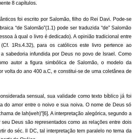
ente 8 capítulos.
nticos foi escrito por Salomão, filho do Rei Davi. Pode-se
braica “de Salomão”(1.1) pode ser traduzida “de” Salomão
soa à qual o livro é dedicado). A opinião tradicional entre
f. 1Rs.4.32), para os católicos este livro pertence ao
a sabedoria infundida por Deus no povo de Israel. Como
como autor a figura simbólica de Salomão, o modelo da
or volta do ano 400 a.C, e constitui-se de uma coletânea de
siderada sensual, sua validade como texto bíblico já foi
a do amor entre o noivo e sua noiva. O nome de Deus só
hama de Iah(weh)”[6]. A interpretação alegórica, segundo a
r seu Deus são representados como as relações entre dois
ir do séc. II DC, tal interpretação tem paralelo no tema da