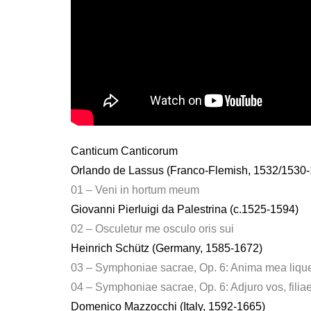
Canticum Canticorum
Orlando de Lassus (Franco-Flemish, 1532/1530
01 – Veni in hortum meum
Giovanni Pierluigi da Palestrina (c.1525-1594)
02 – Osculetur me osculo oris sui
Heinrich Schütz (Germany, 1585-1672)
03 – Symphoniae sacrae, Op. 6: Anima mea liqu
04 – Symphoniae sacrae, Op. 6: Adjuro vos, fili
Domenico Mazzocchi (Italy, 1592-1665)