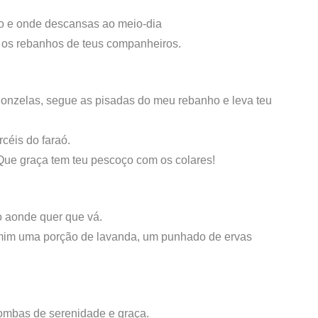
ho e onde descansas ao meio-dia
e os rebanhos de teus companheiros.
donzelas, segue as pisadas do meu rebanho e leva teu
céis do faraó.
 Que graça tem teu pescoço com os colares!
 aonde quer que vá.
 mim uma porção de lavanda, um punhado de ervas
ombas de serenidade e graça.