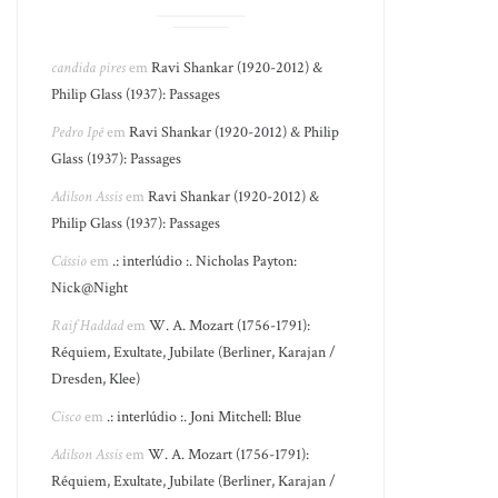
candida pires
em
Ravi Shankar (1920-2012) &
Philip Glass (1937): Passages
Pedro Ipê
em
Ravi Shankar (1920-2012) & Philip
Glass (1937): Passages
Adilson Assis
em
Ravi Shankar (1920-2012) &
Philip Glass (1937): Passages
Cássio
em
.: interlúdio :. Nicholas Payton:
Nick@Night
Raif Haddad
em
W. A. Mozart (1756-1791):
Réquiem, Exultate, Jubilate (Berliner, Karajan /
Dresden, Klee)
Cisco
em
.: interlúdio :. Joni Mitchell: Blue
Adilson Assis
em
W. A. Mozart (1756-1791):
Réquiem, Exultate, Jubilate (Berliner, Karajan /