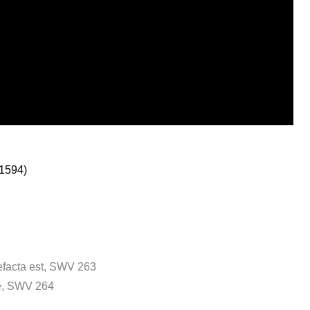
-1594)
efacta est, SWV 263
ae, SWV 264