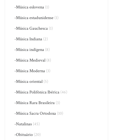
-Música eslovena
(1)
-Música estadunidense
(1)
-Música Gauchesca
(1)
-Música Indiana
(2)
-Música indígena
(8)
-Música Medieval
(8)
-Música Moderna
(3)
-Música oriental
(5)
-Música Polifônica Ibérica
(46)
-Música Rara Brasileira
(3)
-Música Sacra Ortodoxa
(10)
-Natalinas
(45)
-Obituário
(20)