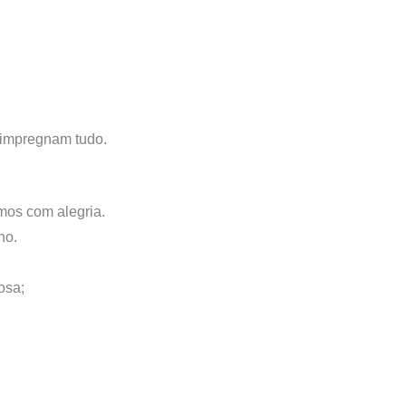
 impregnam tudo.
mos com alegria.
ho.
osa;