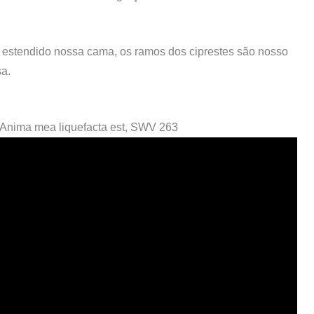
 estendido nossa cama, os ramos dos ciprestes são nosso
sa.
 Anima mea liquefacta est, SWV 263