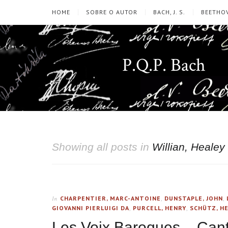
HOME
SOBRE O AUTOR
BACH, J. S.
BEETHOV
P.Q.P. Bach
Showing all posts in
Willian, Healey
CHARPENTIER, MARC-ANTOINE
,
DUNSTAPLE, JOHN
,
In
GIOVANNI PIERLUIGI DA
,
PURCELL, HENRY
,
SCHÜTZ, H
Les Voix Baroques – Can