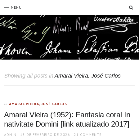
SE
MENU
Showing all posts in
Amaral Vieira, José Carlos
AMARAL VIEIRA, JOSÉ CARLOS
In
Amaral Vieira (1952): Fantasia coral In
nativitate Domini [link atualizado 2017]
AUTHOR
POSTED
ADMIN
15 DE FEVEREIRO DE 2026
21 COMMENTS