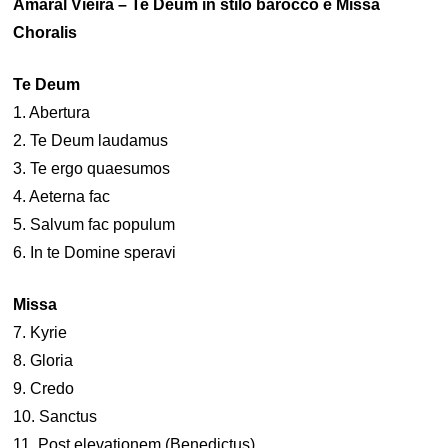
Amaral Vieira – Te Deum in stilo barocco e Missa
Choralis
Te Deum
1. Abertura
2. Te Deum laudamus
3. Te ergo quaesumos
4. Aeterna fac
5. Salvum fac populum
6. In te Domine speravi
Missa
7. Kyrie
8. Gloria
9. Credo
10. Sanctus
11. Post elevationem (Benedictus)