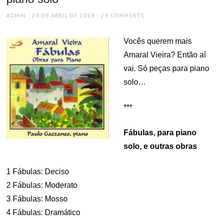
AUTHOR
POSTED
ADMIN
29 DE ABRIL DE 2019
29 COMMENTS
ON
Vocês querem mais
Amaral Vieira? Então aí
vai. Só peças para piano
solo…
***
Fábulas, para piano
solo, e outras obras
1 Fábulas: Deciso
2 Fábulas: Moderato
3 Fábulas: Mosso
4 Fábulas: Dramático