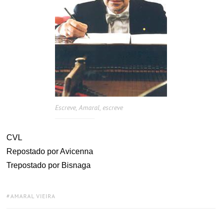
Escreve, Amaral, escreve
CVL
Repostado por Avicenna
Trepostado por Bisnaga
TAGS:
AMARAL VIEIRA