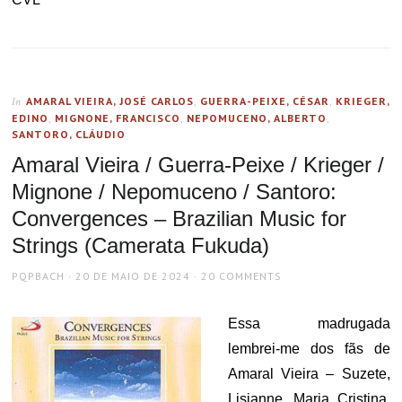
AMARAL VIEIRA, JOSÉ CARLOS
,
GUERRA-PEIXE, CÉSAR
,
KRIEGER,
In
EDINO
,
MIGNONE, FRANCISCO
,
NEPOMUCENO, ALBERTO
,
SANTORO, CLÁUDIO
Amaral Vieira / Guerra-Peixe / Krieger /
Mignone / Nepomuceno / Santoro:
Convergences – Brazilian Music for
Strings (Camerata Fukuda)
AUTHOR
POSTED
PQPBACH
20 DE MAIO DE 2024
20 COMMENTS
ON
Essa madrugada
lembrei-me dos fãs de
Amaral Vieira – Suzete,
Lisianne, Maria Cristina,