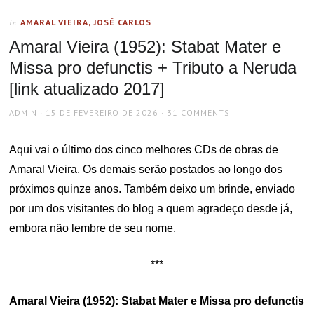
AMARAL VIEIRA, JOSÉ CARLOS
In
Amaral Vieira (1952): Stabat Mater e
Missa pro defunctis + Tributo a Neruda
[link atualizado 2017]
AUTHOR
POSTED
ADMIN
15 DE FEVEREIRO DE 2026
31 COMMENTS
ON
Aqui vai o último dos cinco melhores CDs de obras de
Amaral Vieira. Os demais serão postados ao longo dos
próximos quinze anos. Também deixo um brinde, enviado
por um dos visitantes do blog a quem agradeço desde já,
embora não lembre de seu nome.
***
Amaral Vieira (1952): Stabat Mater e Missa pro defunctis