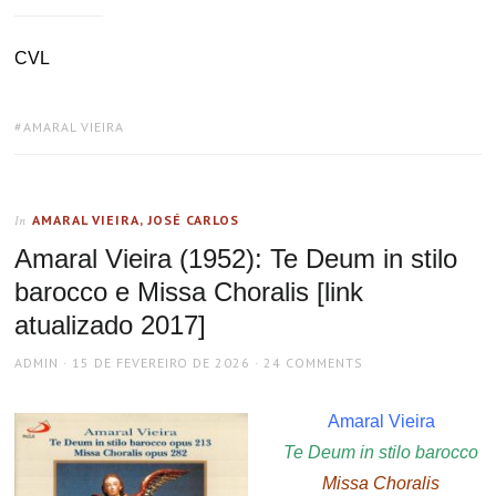
CVL
TAGS:
AMARAL VIEIRA
AMARAL VIEIRA, JOSÉ CARLOS
In
Amaral Vieira (1952): Te Deum in stilo
barocco e Missa Choralis [link
atualizado 2017]
AUTHOR
POSTED
ADMIN
15 DE FEVEREIRO DE 2026
24 COMMENTS
ON
Amaral Vieira
Te Deum in stilo barocco
Missa Choralis