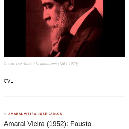
O cearense Alberto Nepomuceno (1864-1920)
CVL
AMARAL VIEIRA, JOSÉ CARLOS
In
Amaral Vieira (1952): Fausto