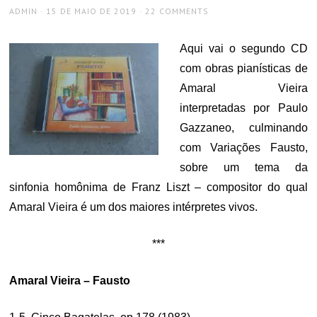
AUTHOR
POSTED
ADMIN
15 DE MAIO DE 2019
22 COMMENTS
ON
Aqui vai o segundo CD
com obras pianísticas de
Amaral Vieira
interpretadas por Paulo
Gazzaneo, culminando
com Variações Fausto,
sobre um tema da
sinfonia homônima de Franz Liszt – compositor do qual
Amaral Vieira é um dos maiores intérpretes vivos.
***
Amaral Vieira – Fausto