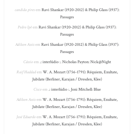
candida pires
em
Ravi Shankar (1920-2012) & Philip Glass (1937):
Passages
Pedro Ipê
em
Ravi Shankar (1920-2012) & Philip Glass (1937):
Passages
Adilson Assis
em
Ravi Shankar (1920-2012) & Philip Glass (1937):
Passages
Cássio
em
.: interlúdio :. Nicholas Payton: Nick@Night
Raif Haddad
em
W. A. Mozart (1756-1791): Réquiem, Exultate,
Jubilate (Berliner, Karajan / Dresden, Klee)
Cisco
em
.: interlúdio :. Joni Mitchell: Blue
Adilson Assis
em
W. A. Mozart (1756-1791): Réquiem, Exultate,
Jubilate (Berliner, Karajan / Dresden, Klee)
José Eduardo
em
W. A. Mozart (1756-1791): Réquiem, Exultate,
Jubilate (Berliner, Karajan / Dresden, Klee)