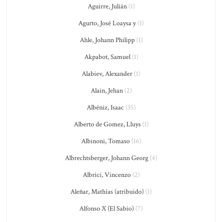
Aguirre, Julián
(1)
Agurto, José Loaysa y
(1)
Ahle, Johann Philipp
(1)
Akpabot, Samuel
(1)
Alabiev, Alexander
(1)
Alain, Jehan
(2)
Albéniz, Isaac
(35)
Alberto de Gomez, Lluys
(1)
Albinoni, Tomaso
(16)
Albrechtsberger, Johann Georg
(4)
Albrici, Vincenzo
(2)
Aleñar, Mathías (atribuido)
(1)
Alfonso X (El Sabio)
(7)