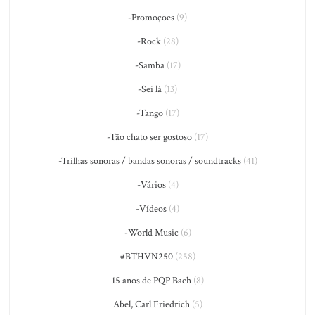
-Promoções
(9)
-Rock
(28)
-Samba
(17)
-Sei lá
(13)
-Tango
(17)
-Tão chato ser gostoso
(17)
-Trilhas sonoras / bandas sonoras / soundtracks
(41)
-Vários
(4)
-Vídeos
(4)
-World Music
(6)
#BTHVN250
(258)
15 anos de PQP Bach
(8)
Abel, Carl Friedrich
(5)