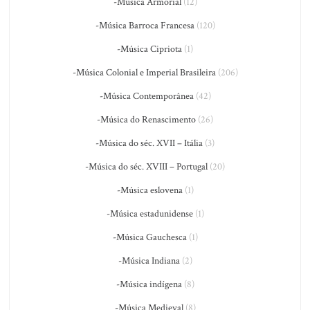
-Música Armorial
(12)
-Música Barroca Francesa
(120)
-Música Cipriota
(1)
-Música Colonial e Imperial Brasileira
(206)
-Música Contemporânea
(42)
-Música do Renascimento
(26)
-Música do séc. XVII – Itália
(3)
-Música do séc. XVIII – Portugal
(20)
-Música eslovena
(1)
-Música estadunidense
(1)
-Música Gauchesca
(1)
-Música Indiana
(2)
-Música indígena
(8)
-Música Medieval
(8)