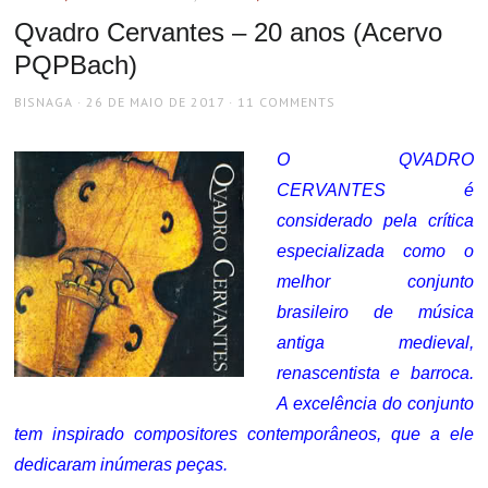
Qvadro Cervantes – 20 anos (Acervo
PQPBach)
AUTHOR
POSTED
BISNAGA
26 DE MAIO DE 2017
11 COMMENTS
ON
O QVADRO
CERVANTES é
considerado pela crítica
especializada como o
melhor conjunto
brasileiro de música
antiga medieval,
renascentista e barroca.
A excelência do conjunto
tem inspirado compositores contemporâneos, que a ele
dedicaram inúmeras peças.