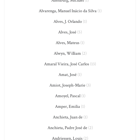
Altenburg, Michael
(1)
Alvarenga, Manuel Inácio da Silva
(1)
Alves, J. Orlando
(1)
Alves, José
(5)
Alves, Mateus
(1)
Alwyn, William
(2)
Amaral Vieira, José Carlos
(13)
Amat, José
(1)
Amiot, Joseph-Marie
(3)
Amoyel, Pascal
(1)
Amper, Emilia
(1)
Anchieta, Juan de
(1)
Anchieta, Padre José de
(2)
Andriessen, Louis
(2)