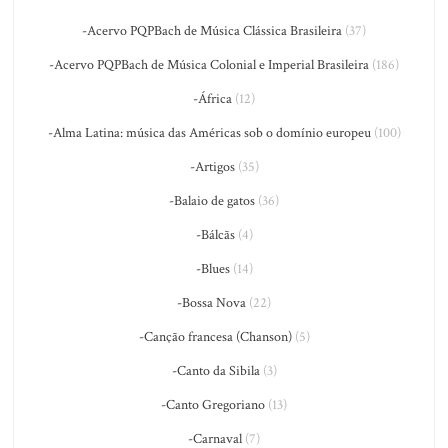
-Acervo PQPBach de Música Clássica Brasileira
(37)
-Acervo PQPBach de Música Colonial e Imperial Brasileira
(186)
-África
(12)
-Alma Latina: música das Américas sob o domínio europeu
(100)
-Artigos
(35)
-Balaio de gatos
(36)
-Bálcãs
(4)
-Blues
(14)
-Bossa Nova
(22)
-Canção francesa (Chanson)
(5)
-Canto da Sibila
(3)
-Canto Gregoriano
(13)
-Carnaval
(7)