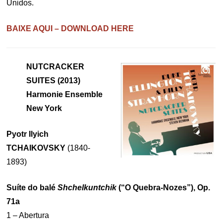
Unidos.
BAIXE AQUI – DOWNLOAD HERE
NUTCRACKER
SUITES (2013)
Harmonie Ensemble
New York
Pyotr Ilyich
TCHAIKOVSKY
(1840-
1893)
Suíte do balé
Shchelkuntchik
(“O Quebra-Nozes”
), Op.
71a
1 – Abertura