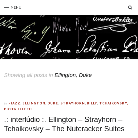
SE
MENU
Showing all posts in
Ellington, Duke
-JAZZ
,
ELLINGTON, DUKE
,
STRAYHORN, BILLY
,
TCHAIKOVSKY,
In
PIOTR ILITCH
.: interlúdio :. Ellington – Strayhorn –
Tchaikovsky – The Nutcracker Suites