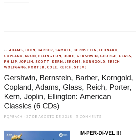
ADAMS, JOHN
,
BARBER, SAMUEL
,
BERNSTEIN, LEONARD
,
In
COPLAND, ARON
,
ELLINGTON, DUKE
,
GERSHWIN, GEORGE
,
GLASS,
PHILIP
,
JOPLIN, SCOTT
,
KERN, JEROME
,
KORNGOLD, ERICH
WOLFGANG
,
PORTER, COLE
,
REICH, STEVE
Gershwin, Bernstein, Barber, Korngold,
Copland, Adams, Glass, Reich, Porter,
Kern, Joplin, Ellington: American
Classics (6 CDs)
AUTHOR
POSTED
PQPBACH
27 DE AGOSTO DE 2018
3 COMMENTS
ON
IM-PER-Dí-VEL !!!