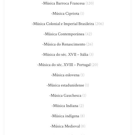
-Música Barroca Francesa
(120)
-Música Cipriota
(1)
-Música Colonial e Imperial Brasileira
(206)
-Música Contemporânea
(42)
-Música do Renascimento
(26)
-Música do séc. XVII – Itália
(3)
-Música do séc. XVIII – Portugal
(20)
-Música eslovena
(1)
-Música estadunidense
(1)
-Música Gauchesca
(1)
-Música Indiana
(2)
-Música indígena
(8)
-Música Medieval
(8)