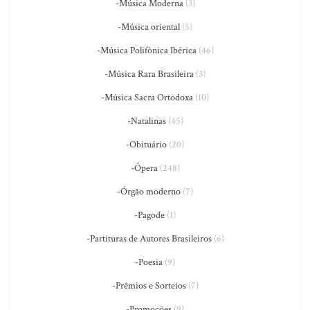
-Música Moderna
(3)
-Música oriental
(5)
-Música Polifônica Ibérica
(46)
-Música Rara Brasileira
(3)
-Música Sacra Ortodoxa
(10)
-Natalinas
(45)
-Obituário
(20)
-Ópera
(248)
-Órgão moderno
(7)
-Pagode
(1)
-Partituras de Autores Brasileiros
(6)
-Poesia
(9)
-Prêmios e Sorteios
(7)
-Promoções
(9)