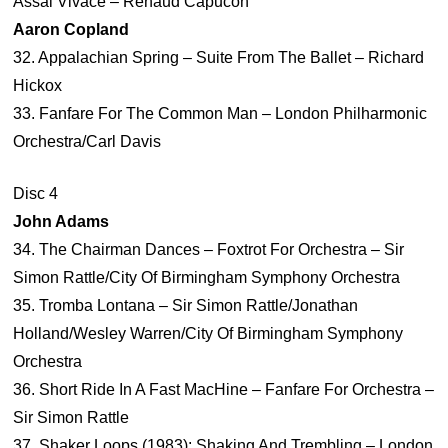
Assai Vivace – Renaud Capucon
Aaron Copland
32. Appalachian Spring – Suite From The Ballet – Richard
Hickox
33. Fanfare For The Common Man – London Philharmonic
Orchestra/Carl Davis
Disc 4
John Adams
34. The Chairman Dances – Foxtrot For Orchestra – Sir
Simon Rattle/City Of Birmingham Symphony Orchestra
35. Tromba Lontana – Sir Simon Rattle/Jonathan
Holland/Wesley Warren/City Of Birmingham Symphony
Orchestra
36. Short Ride In A Fast MacHine – Fanfare For Orchestra –
Sir Simon Rattle
37. Shaker Loops (1983): Shaking And Trembling – London