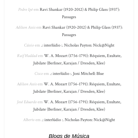
Pedro Ipê
em
Ravi Shankar (1920-2012) & Philip Glass (1937):
Passages
Adilson Assis
em
Ravi Shankar (1920-2012) & Philip Glass (1937):
Passages
Cássio
em
.: interlúdio :. Nicholas Payton: Nick@Night
Raif Haddad
em
W. A. Mozart (1756-1791): Réquiem, Exultate,
Jubilate (Berliner, Karajan / Dresden, Klee)
Cisco
em
.: interlúdio :. Joni Mitchell: Blue
Adilson Assis
em
W. A. Mozart (1756-1791): Réquiem, Exultate,
Jubilate (Berliner, Karajan / Dresden, Klee)
José Eduardo
em
W. A. Mozart (1756-1791): Réquiem, Exultate,
Jubilate (Berliner, Karajan / Dresden, Klee)
Alberto
em
.: interlúdio :. Nicholas Payton: Nick@Night
Blogs de Música