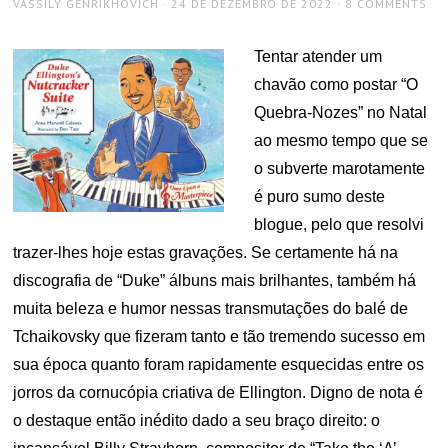
AUTHOR
POSTED
VASSILY GENRIKHOVICH
24 DE DEZEMBRO DE 2022
8 COMMENTS
ON
Tentar atender um
chavão como postar “O
Quebra-Nozes” no Natal
ao mesmo tempo que se
o subverte marotamente
é puro sumo deste
blogue, pelo que resolvi
trazer-lhes hoje estas gravações. Se certamente há na
discografia de “Duke” álbuns mais brilhantes, também há
muita beleza e humor nessas transmutações do balé de
Tchaikovsky que fizeram tanto e tão tremendo sucesso em
sua época quanto foram rapidamente esquecidas entre os
jorros da cornucópia criativa de Ellington. Digno de nota é
o destaque então inédito dado a seu braço direito: o