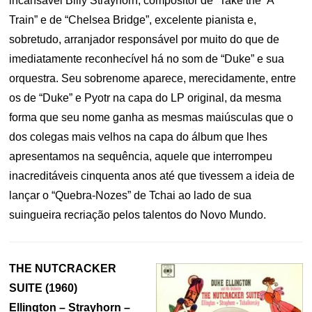
incansável Billy Strayhorn, compositor de “Take the ‘A’
Train” e de “Chelsea Bridge”, excelente pianista e,
sobretudo, arranjador responsável por muito do que de
imediatamente reconhecível há no som de “Duke” e sua
orquestra. Seu sobrenome aparece, merecidamente, entre
os de “Duke” e Pyotr na capa do LP original, da mesma
forma que seu nome ganha as mesmas maiúsculas que o
dos colegas mais velhos na capa do álbum que lhes
apresentamos na sequência, aquele que interrompeu
inacreditáveis cinquenta anos até que tivessem a ideia de
lançar o “Quebra-Nozes” de Tchai ao lado de sua
suingueira recriação pelos talentos do Novo Mundo.
THE NUTCRACKER
SUITE (1960)
Ellington – Strayhorn –