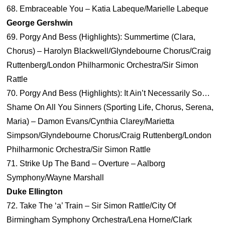
68. Embraceable You – Katia Labeque/Marielle Labeque
George Gershwin
69. Porgy And Bess (Highlights): Summertime (Clara,
Chorus) – Harolyn Blackwell/Glyndebourne Chorus/Craig
Ruttenberg/London Philharmonic Orchestra/Sir Simon
Rattle
70. Porgy And Bess (Highlights): It Ain’t Necessarily So…
Shame On All You Sinners (Sporting Life, Chorus, Serena,
Maria) – Damon Evans/Cynthia Clarey/Marietta
Simpson/Glyndebourne Chorus/Craig Ruttenberg/London
Philharmonic Orchestra/Sir Simon Rattle
71. Strike Up The Band – Overture – Aalborg
Symphony/Wayne Marshall
Duke Ellington
72. Take The ‘a’ Train – Sir Simon Rattle/City Of
Birmingham Symphony Orchestra/Lena Horne/Clark