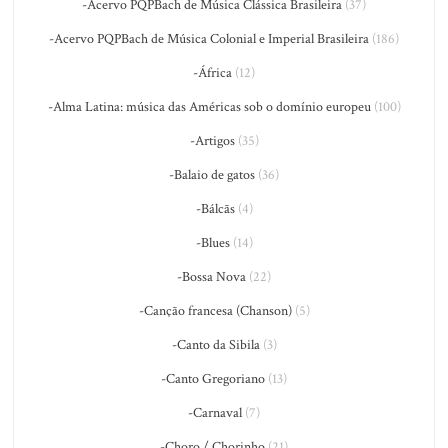
-Acervo PQPBach de Música Clássica Brasileira
(37)
-Acervo PQPBach de Música Colonial e Imperial Brasileira
(186)
-África
(12)
-Alma Latina: música das Américas sob o domínio europeu
(100)
-Artigos
(35)
-Balaio de gatos
(36)
-Bálcãs
(4)
-Blues
(14)
-Bossa Nova
(22)
-Canção francesa (Chanson)
(5)
-Canto da Sibila
(3)
-Canto Gregoriano
(13)
-Carnaval
(7)
-Choro / Chorinho
(21)