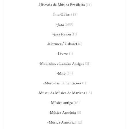
-História da Música Brasileira
(14)
-Interlúdios
(48)
-Jazz
(589)
-jazz fusion
(11)
-Klezmer / Cabaret
(6)
-Livros
(1)
-Modinhas e Lundus Antigos
(31)
-MPB
(54)
-Muro das Lamentações
(1)
-Museu da Música de Mariana
(15)
-Música antiga
(16)
-Música Armênia
(3)
-Música Armorial
(12)