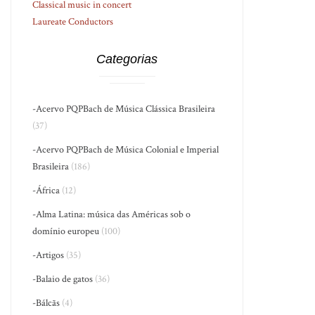
Classical music in concert
Laureate Conductors
Categorias
-Acervo PQPBach de Música Clássica Brasileira
(37)
-Acervo PQPBach de Música Colonial e Imperial
Brasileira
(186)
-África
(12)
-Alma Latina: música das Américas sob o
domínio europeu
(100)
-Artigos
(35)
-Balaio de gatos
(36)
-Bálcãs
(4)