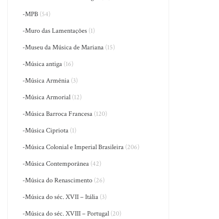
-MPB
(54)
-Muro das Lamentações
(1)
-Museu da Música de Mariana
(15)
-Música antiga
(16)
-Música Armênia
(3)
-Música Armorial
(12)
-Música Barroca Francesa
(120)
-Música Cipriota
(1)
-Música Colonial e Imperial Brasileira
(206)
-Música Contemporânea
(42)
-Música do Renascimento
(26)
-Música do séc. XVII – Itália
(3)
-Música do séc. XVIII – Portugal
(20)