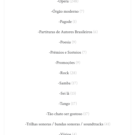
-Ópera
(248)
-Órgão moderno
(7)
-Pagode
(1)
-Partituras de Autores Brasileiros
(6)
-Poesia
(9)
-Prêmios e Sorteios
(7)
-Promoções
(9)
-Rock
(28)
-Samba
(17)
-Sei lá
(13)
-Tango
(17)
-Tão chato ser gostoso
(17)
-Trilhas sonoras / bandas sonoras / soundtracks
(41)
-Vários
(4)