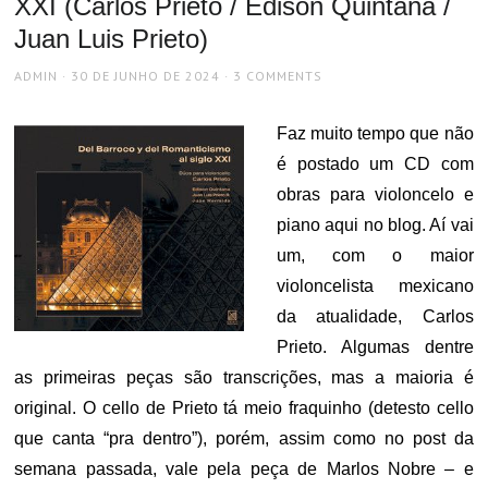
XXI (Carlos Prieto / Edison Quintana /
Juan Luis Prieto)
AUTHOR
POSTED
ADMIN
30 DE JUNHO DE 2024
3 COMMENTS
ON
Faz muito tempo que não
é postado um CD com
obras para violoncelo e
piano aqui no blog. Aí vai
um, com o maior
violoncelista mexicano
da atualidade, Carlos
Prieto. Algumas dentre
as primeiras peças são transcrições, mas a maioria é
original. O cello de Prieto tá meio fraquinho (detesto cello
que canta “pra dentro”), porém, assim como no post da
semana passada, vale pela peça de Marlos Nobre – e