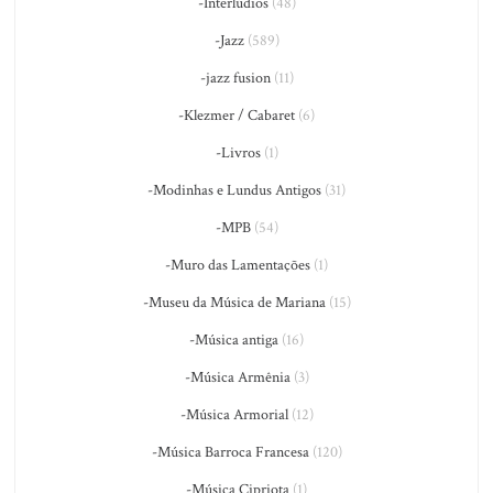
-Interlúdios
(48)
-Jazz
(589)
-jazz fusion
(11)
-Klezmer / Cabaret
(6)
-Livros
(1)
-Modinhas e Lundus Antigos
(31)
-MPB
(54)
-Muro das Lamentações
(1)
-Museu da Música de Mariana
(15)
-Música antiga
(16)
-Música Armênia
(3)
-Música Armorial
(12)
-Música Barroca Francesa
(120)
-Música Cipriota
(1)