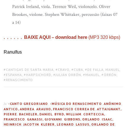
Patrick Ireland, viola. Terence Weil, violoncelo. Oliver
Brookes, violone. Stephen Whittaker, percussão (faixas 07
a 14)
. . . . . . BAIXE AQUI – download here
(MP3 320 kbps)
Ranulfus
TAGS:
CANTIGAS DE SANTA MARIA
,
CRAVO
,
CUBA
,
DE FALLA, MANUEL
,
ESPANHA
,
HARPSICHORD
,
JULIÁN ORBÓN
,
MANUEL
,
ORBÓN
,
RENASCIMENTO
-CANTO GREGORIANO
,
-MÚSICA DO RENASCIMENTO
,
ANÔNIMO
,
In
ANTICO, ANDREA
,
ARAUXO, FRANCISCO CORREA DE
,
ATTAIGNANT,
PIERRE
,
BACHELER, DANIEL
,
BYRD, WILLIAM
,
CORTECCIA,
FRANCESCO
,
GANASSI, GIOVANNI
,
GIBBONS, ORLANDO
,
ISAAC,
HEINRICH
,
JACOTIN
,
KLEBER, LEONARD
,
LASSUS, ORLANDO DE
,