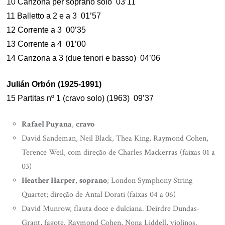
10 Canzona per soprano solo 03’11
11 Balletto a 2 e a 3 01’57
12 Corrente a 3 00’35
13 Corrente a 4 01’00
14 Canzona a 3 (due tenori e basso) 04’06
Julián Orbón (1925-1991)
15 Partitas nº 1 (cravo solo) (1963) 09’37
Rafael Puyana
,
cravo
David Sandeman, Neil Black, Thea King, Raymond Cohen,
Terence Weil, com direção de Charles Mackerras (faixas 01 a
03)
Heather Harper
,
soprano
; London Symphony String
Quartet; direção de Antal Dorati (faixas 04 a 06)
David Munrow, flauta doce e dulciana. Deirdre Dundas-
Grant, fagote. Raymond Cohen, Nona Liddell, violinos.