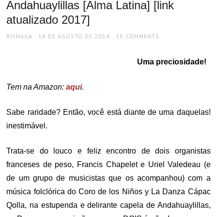
Andahuaylillas [Alma Latina] [link
atualizado 2017]
AUTHOR
POSTED
BISNAGA
18 DE AGOSTO DE 2014
15 COMMENTS
ON
Uma preciosidade!
Tem na Amazon:
aqui
.
Sabe raridade? Então, você está diante de uma daquelas!
inestimável.
Trata-se do louco e feliz encontro de dois organistas
franceses de peso, Francis Chapelet e Uriel Valedeau (e
de um grupo de musicistas que os acompanhou) com a
música folclórica do Coro de los Niños y La Danza Cápac
Qolla, na estupenda e delirante capela de Andahuaylillas,