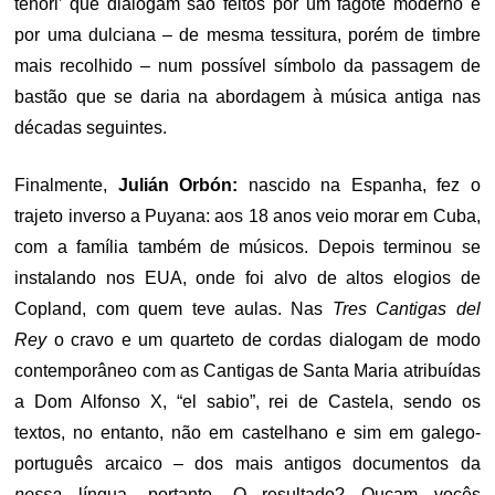
tenori’ que dialogam são feitos por um fagote moderno e
por uma dulciana – de mesma tessitura, porém de timbre
mais recolhido – num possível símbolo da passagem de
bastão que se daria na abordagem à música antiga nas
décadas seguintes.
Finalmente,
Julián Orbón:
nascido na Espanha, fez o
trajeto inverso a Puyana: aos 18 anos veio morar em Cuba,
com a família também de músicos. Depois terminou se
instalando nos EUA, onde foi alvo de altos elogios de
Copland, com quem teve aulas. Nas
Tres Cantigas del
Rey
o cravo e um quarteto de cordas dialogam de modo
contemporâneo com as Cantigas de Santa Maria atribuídas
a Dom Alfonso X, “el sabio”, rei de Castela, sendo os
textos, no entanto, não em castelhano e sim em galego-
português arcaico – dos mais antigos documentos da
nossa
língua, portanto. O resultado? Ouçam vocês