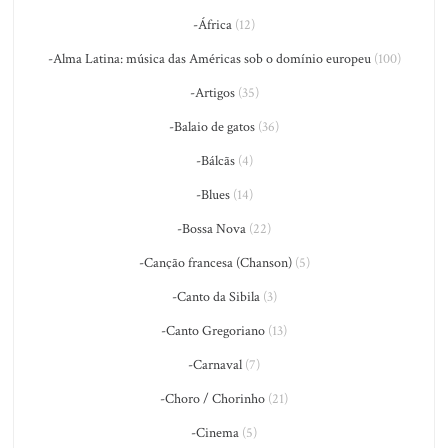
-África
(12)
-Alma Latina: música das Américas sob o domínio europeu
(100)
-Artigos
(35)
-Balaio de gatos
(36)
-Bálcãs
(4)
-Blues
(14)
-Bossa Nova
(22)
-Canção francesa (Chanson)
(5)
-Canto da Sibila
(3)
-Canto Gregoriano
(13)
-Carnaval
(7)
-Choro / Chorinho
(21)
-Cinema
(5)