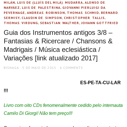
MILÁN, LUIS DE (LLUÍS DEL MILÀ)
,
MUDARRA, ALONSO DE
,
NARVÁEZ, LUIS DE
,
PALESTRINA, GIOVANNI PIERLUIGI DA
,
PEVERNAGE, ANDREAS
,
ROBINSON, THOMAS
,
SCHMID, BERNARD
,
SERMISY, CLAUDIN DE
,
SIMPSON, CHRISTOPHER
,
TALLIS,
THOMAS
,
VIRDUNG, SEBASTIAN
,
WALTHER, JOHANN GOTTFRIED
Guia dos Instrumentos antigos 3/8 –
Fantasias & Ricercare / Chansons &
Madrigais / Música eclesiástica /
Variações [link atualizado 2017]
AUTHOR
POSTED
BISNAGA
5 DE MAIO DE 2015
6 COMMENTS
ON
ES-PE-TA-CU-LAR
!!!
Livro com oito CDs fenomenalmente cedido pelo internauta
Camilo Di Giorgi! Não tem preço!!!