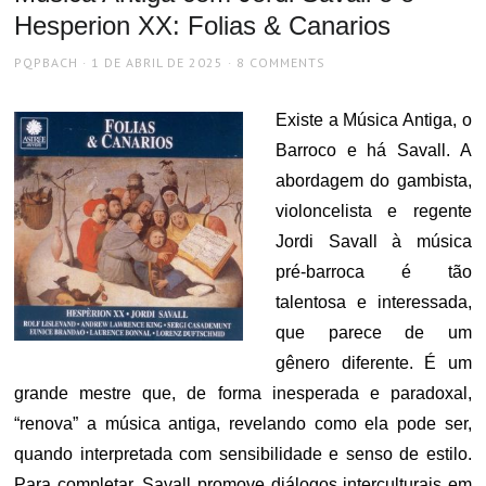
Hesperion XX: Folias & Canarios
AUTHOR
POSTED
PQPBACH
1 DE ABRIL DE 2025
8 COMMENTS
ON
Existe a Música Antiga, o
Barroco e há Savall. A
abordagem do gambista,
violoncelista e regente
Jordi Savall à música
pré-barroca é tão
talentosa e interessada,
que parece de um
gênero diferente. É um
grande mestre que, de forma inesperada e paradoxal,
“renova” a música antiga, revelando como ela pode ser,
quando interpretada com sensibilidade e senso de estilo.
Para completar, Savall promove diálogos interculturais em