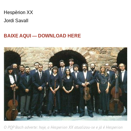
Hespèrion XX
Jordi Savall
BAIXE AQUI — DOWNLOAD HERE
O PQP Bach adverte: hoje, a Hesperion XX atualizou-se e já é Hesperion