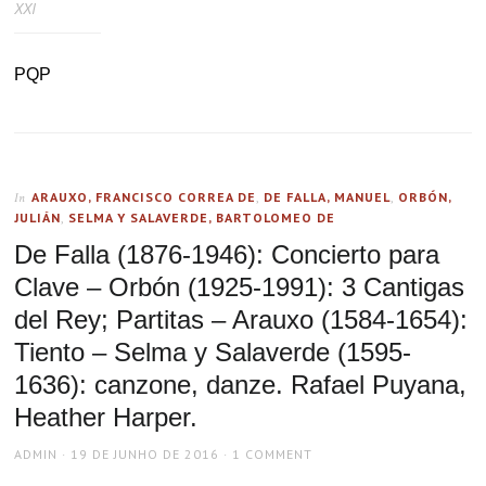
XXI
PQP
ARAUXO, FRANCISCO CORREA DE
,
DE FALLA, MANUEL
,
ORBÓN,
In
JULIÁN
,
SELMA Y SALAVERDE, BARTOLOMEO DE
De Falla (1876-1946): Concierto para
Clave – Orbón (1925-1991): 3 Cantigas
del Rey; Partitas – Arauxo (1584-1654):
Tiento – Selma y Salaverde (1595-
1636): canzone, danze. Rafael Puyana,
Heather Harper.
AUTHOR
POSTED
ADMIN
19 DE JUNHO DE 2016
1 COMMENT
ON