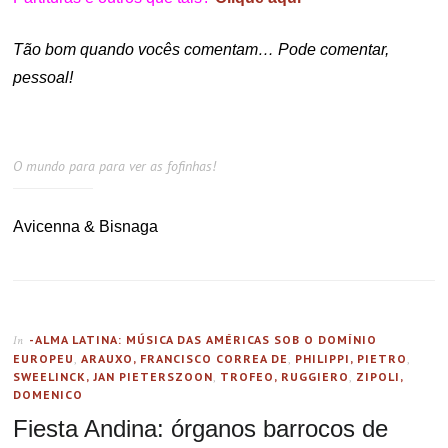
Tão bom quando vocês comentam… Pode comentar,
pessoal!
O mundo para para ver as fofinhas!
Avicenna & Bisnaga
-ALMA LATINA: MÚSICA DAS AMÉRICAS SOB O DOMÍNIO
In
EUROPEU
,
ARAUXO, FRANCISCO CORREA DE
,
PHILIPPI, PIETRO
,
SWEELINCK, JAN PIETERSZOON
,
TROFEO, RUGGIERO
,
ZIPOLI,
DOMENICO
Fiesta Andina: órganos barrocos de