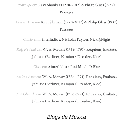
Pedro Ipê
em
Ravi Shankar (1920-2012) & Philip Glass (1937):
Passages
Adilson Assis
em
Ravi Shankar (1920-2012) & Philip Glass (1937):
Passages
Cássio
em
.: interlúdio :. Nicholas Payton: Nick@Night
Raif Haddad
em
W. A. Mozart (1756-1791): Réquiem, Exultate,
Jubilate (Berliner, Karajan / Dresden, Klee)
Cisco
em
.: interlúdio :. Joni Mitchell: Blue
Adilson Assis
em
W. A. Mozart (1756-1791): Réquiem, Exultate,
Jubilate (Berliner, Karajan / Dresden, Klee)
José Eduardo
em
W. A. Mozart (1756-1791): Réquiem, Exultate,
Jubilate (Berliner, Karajan / Dresden, Klee)
Blogs de Música