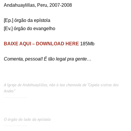
Andahuaylillas, Peru, 2007-2008
[Ep.] órgão da epístola
[Ev.] órgão do evangelho
BAIXE AQUI – DOWNLOAD HERE
185Mb
Comenta, pessoal! É tão legal pra gente…
A Igreja de Andahuaylillas, não à toa chamada de “Capela sistina dos
Andes”
O órgão do lado da epístola