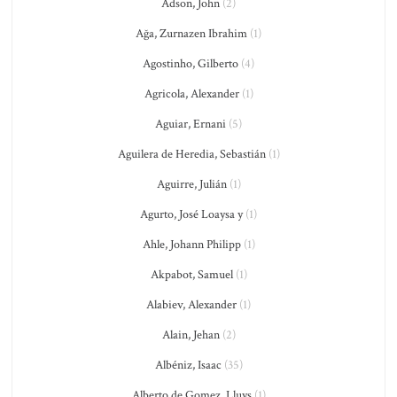
Adson, John
(2)
Ağa, Zurnazen Ibrahim
(1)
Agostinho, Gilberto
(4)
Agricola, Alexander
(1)
Aguiar, Ernani
(5)
Aguilera de Heredia, Sebastián
(1)
Aguirre, Julián
(1)
Agurto, José Loaysa y
(1)
Ahle, Johann Philipp
(1)
Akpabot, Samuel
(1)
Alabiev, Alexander
(1)
Alain, Jehan
(2)
Albéniz, Isaac
(35)
Alberto de Gomez, Lluys
(1)