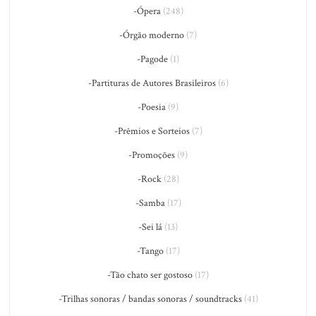
-Ópera
(248)
-Órgão moderno
(7)
-Pagode
(1)
-Partituras de Autores Brasileiros
(6)
-Poesia
(9)
-Prêmios e Sorteios
(7)
-Promoções
(9)
-Rock
(28)
-Samba
(17)
-Sei lá
(13)
-Tango
(17)
-Tão chato ser gostoso
(17)
-Trilhas sonoras / bandas sonoras / soundtracks
(41)