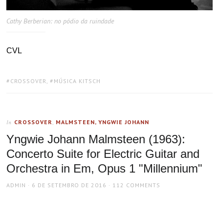
Cathy Berberian: no pódio da ruindade
CVL
TAGS:
CROSSOVER
,
MÚSICA KITSCH
CROSSOVER
,
MALMSTEEN, YNGWIE JOHANN
In
Yngwie Johann Malmsteen (1963):
Concerto Suite for Electric Guitar and
Orchestra in Em, Opus 1 "Millennium"
AUTHOR
POSTED
ADMIN
6 DE SETEMBRO DE 2016
112 COMMENTS
ON