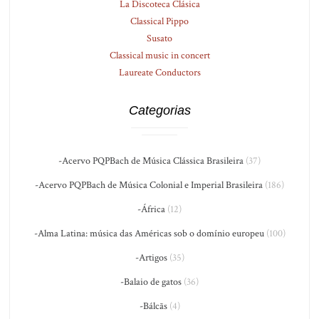
La Discoteca Clásica
Classical Pippo
Susato
Classical music in concert
Laureate Conductors
Categorias
-Acervo PQPBach de Música Clássica Brasileira
(37)
-Acervo PQPBach de Música Colonial e Imperial Brasileira
(186)
-África
(12)
-Alma Latina: música das Américas sob o domínio europeu
(100)
-Artigos
(35)
-Balaio de gatos
(36)
-Bálcãs
(4)