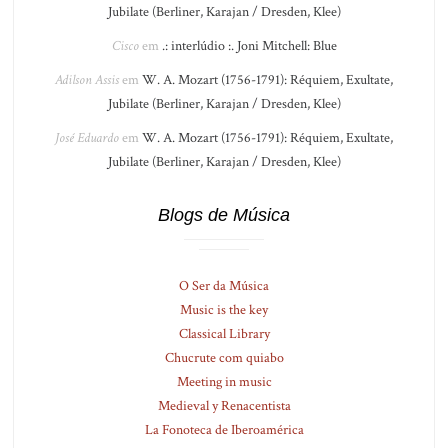
Jubilate (Berliner, Karajan / Dresden, Klee)
Cisco
em
.: interlúdio :. Joni Mitchell: Blue
Adilson Assis
em
W. A. Mozart (1756-1791): Réquiem, Exultate,
Jubilate (Berliner, Karajan / Dresden, Klee)
José Eduardo
em
W. A. Mozart (1756-1791): Réquiem, Exultate,
Jubilate (Berliner, Karajan / Dresden, Klee)
Blogs de Música
O Ser da Música
Music is the key
Classical Library
Chucrute com quiabo
Meeting in music
Medieval y Renacentista
La Fonoteca de Iberoamérica