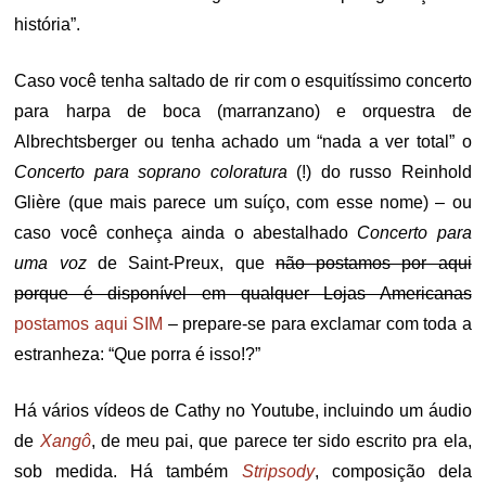
história”.
Caso você tenha saltado de rir com o esquitíssimo concerto
para harpa de boca (marranzano) e orquestra de
Albrechtsberger ou tenha achado um “nada a ver total” o
Concerto para soprano coloratura
(!) do russo Reinhold
Glière (que mais parece um suíço, com esse nome) – ou
caso você conheça ainda o abestalhado
Concerto para
uma voz
de Saint-Preux, que
não postamos por aqui
porque é disponível em qualquer Lojas Americanas
postamos aqui SIM
– prepare-se para exclamar com toda a
estranheza: “Que porra é isso!?”
Há vários vídeos de Cathy no Youtube, incluindo um áudio
de
Xangô
, de meu pai, que parece ter sido escrito pra ela,
sob medida. Há também
Stripsody
, composição dela