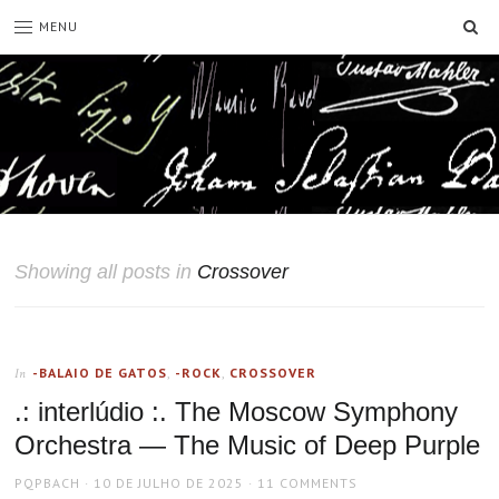
SE
MENU
Showing all posts in
Crossover
-BALAIO DE GATOS
,
-ROCK
,
CROSSOVER
In
.: interlúdio :. The Moscow Symphony
Orchestra — The Music of Deep Purple
AUTHOR
POSTED
PQPBACH
10 DE JULHO DE 2025
11 COMMENTS