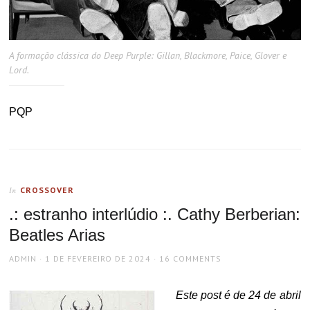
A formação clássica do Deep Purple: Gillan, Blackmore, Paice, Glover e
Lord.
PQP
CROSSOVER
In
.: estranho interlúdio :. Cathy Berberian:
Beatles Arias
AUTHOR
POSTED
ADMIN
1 DE FEVEREIRO DE 2024
16 COMMENTS
ON
Este post é de 24 de abril