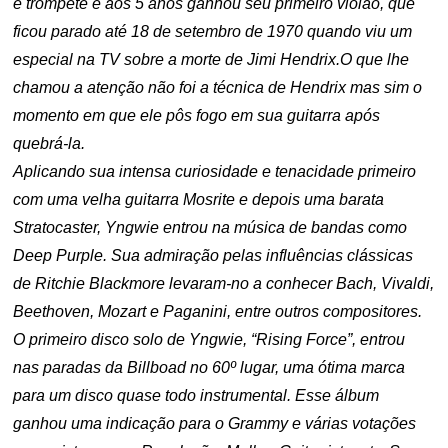
e trompete e aos 5 anos ganhou seu primeiro violão, que
ficou parado até 18 de setembro de 1970 quando viu um
especial na TV sobre a morte de Jimi Hendrix.O que lhe
chamou a atenção não foi a técnica de Hendrix mas sim o
momento em que ele pôs fogo em sua guitarra após
quebrá-la.
Aplicando sua intensa curiosidade e tenacidade primeiro
com uma velha guitarra Mosrite e depois uma barata
Stratocaster, Yngwie entrou na música de bandas como
Deep Purple. Sua admiração pelas influências clássicas
de Ritchie Blackmore levaram-no a conhecer Bach, Vivaldi,
Beethoven, Mozart e Paganini, entre outros compositores.
O primeiro disco solo de Yngwie, “Rising Force”, entrou
nas paradas da Billboad no 60º lugar, uma ótima marca
para um disco quase todo instrumental. Esse álbum
ganhou uma indicação para o Grammy e várias votações