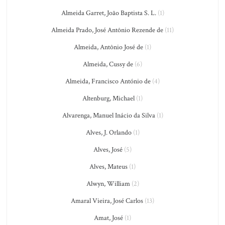
Almeida Garret, João Baptista S. L.
(1)
Almeida Prado, José Antônio Rezende de
(11)
Almeida, Antônio José de
(1)
Almeida, Cussy de
(6)
Almeida, Francisco António de
(4)
Altenburg, Michael
(1)
Alvarenga, Manuel Inácio da Silva
(1)
Alves, J. Orlando
(1)
Alves, José
(5)
Alves, Mateus
(1)
Alwyn, William
(2)
Amaral Vieira, José Carlos
(13)
Amat, José
(1)