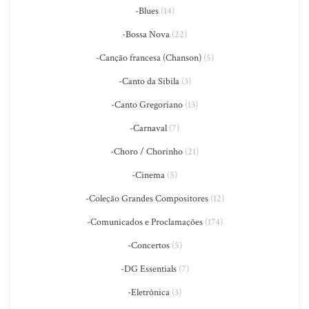
-Blues
(14)
-Bossa Nova
(22)
-Canção francesa (Chanson)
(5)
-Canto da Sibila
(3)
-Canto Gregoriano
(13)
-Carnaval
(7)
-Choro / Chorinho
(21)
-Cinema
(5)
-Coleção Grandes Compositores
(12)
-Comunicados e Proclamações
(174)
-Concertos
(5)
-DG Essentials
(7)
-Eletrônica
(3)