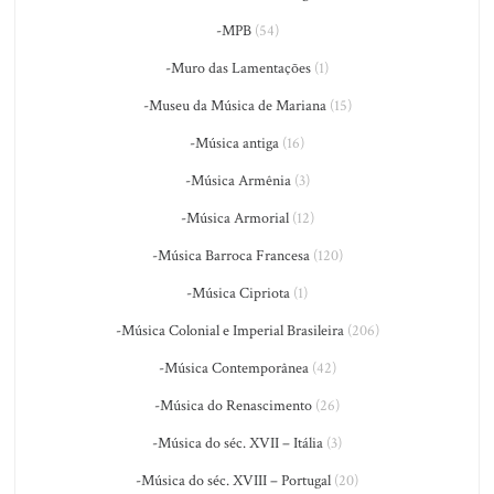
-MPB
(54)
-Muro das Lamentações
(1)
-Museu da Música de Mariana
(15)
-Música antiga
(16)
-Música Armênia
(3)
-Música Armorial
(12)
-Música Barroca Francesa
(120)
-Música Cipriota
(1)
-Música Colonial e Imperial Brasileira
(206)
-Música Contemporânea
(42)
-Música do Renascimento
(26)
-Música do séc. XVII – Itália
(3)
-Música do séc. XVIII – Portugal
(20)