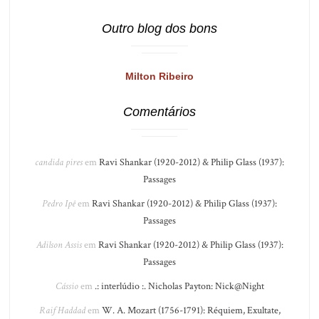
Outro blog dos bons
Milton Ribeiro
Comentários
candida pires
em
Ravi Shankar (1920-2012) & Philip Glass (1937):
Passages
Pedro Ipê
em
Ravi Shankar (1920-2012) & Philip Glass (1937):
Passages
Adilson Assis
em
Ravi Shankar (1920-2012) & Philip Glass (1937):
Passages
Cássio
em
.: interlúdio :. Nicholas Payton: Nick@Night
Raif Haddad
em
W. A. Mozart (1756-1791): Réquiem, Exultate,