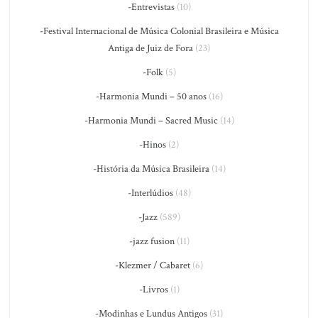
-Entrevistas
(10)
-Festival Internacional de Música Colonial Brasileira e Música
Antiga de Juiz de Fora
(23)
-Folk
(5)
-Harmonia Mundi – 50 anos
(16)
-Harmonia Mundi – Sacred Music
(14)
-Hinos
(2)
-História da Música Brasileira
(14)
-Interlúdios
(48)
-Jazz
(589)
-jazz fusion
(11)
-Klezmer / Cabaret
(6)
-Livros
(1)
-Modinhas e Lundus Antigos
(31)