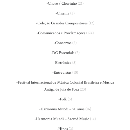
-Choro / Chorinho
(21)
-Cinema
(5)
-Coleção Grandes Compositores
(12)
-Comunicados e Proclamações
(174)
-Concertos
(5)
-DG Essentials
(7)
-Eletrônica
(3)
-Entrevistas
(10)
-Festival Internacional de Música Colonial Brasileira e Música
Antiga de Juiz de Fora
(23)
-Folk
(5)
-Harmonia Mundi – 50 anos
(16)
-Harmonia Mundi – Sacred Music
(14)
-Hinos
(2)