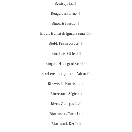
Bettis, John
(1)
Beuger, Antoine
(1)
Biato, Eduardo
(1)
Biber, Heinrich Ignaz Franz
(26)
Biebl, Franz Xaver
(1)
Binchois, Gilles
(1)
Bingen, Hildegard von
(4)
Birckenstock, Johann Adam
(1)
Birtwistle, Harrison
(1)
Bittecourt, Ségio
(1)
Bizet, Georges
(28)
Bjarnason, Daníel
(1)
Bjørnstad, Ketil
(1)