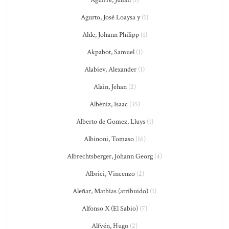
Aguirre, Julián
(1)
Agurto, José Loaysa y
(1)
Ahle, Johann Philipp
(1)
Akpabot, Samuel
(1)
Alabiev, Alexander
(1)
Alain, Jehan
(2)
Albéniz, Isaac
(35)
Alberto de Gomez, Lluys
(1)
Albinoni, Tomaso
(16)
Albrechtsberger, Johann Georg
(4)
Albrici, Vincenzo
(2)
Aleñar, Mathías (atribuido)
(1)
Alfonso X (El Sabio)
(7)
Alfvén, Hugo
(2)