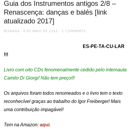
Guia dos Instrumentos antigos 2/8 –
Renascença: danças e balés [link
atualizado 2017]
AUTHOR
POSTED
BISNAGA
4 DE MAIO DE 2015
2 COMMENTS
ON
ES-PE-TA-CU-LAR
!!!
Livro com oito CDs fenomenalmente cedido pelo internauta
Camilo Di Giorgi! Não tem preço!!!
Os arquivos foram todos renomeados e o livro tem o texto
reconhecível graças ao trabalho do Igor Freiberger! Mais
uma contribuição impagável!
Tem na Amazon:
aqui
.