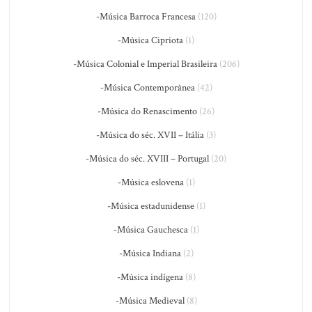
-Música Barroca Francesa
(120)
-Música Cipriota
(1)
-Música Colonial e Imperial Brasileira
(206)
-Música Contemporânea
(42)
-Música do Renascimento
(26)
-Música do séc. XVII – Itália
(3)
-Música do séc. XVIII – Portugal
(20)
-Música eslovena
(1)
-Música estadunidense
(1)
-Música Gauchesca
(1)
-Música Indiana
(2)
-Música indígena
(8)
-Música Medieval
(8)