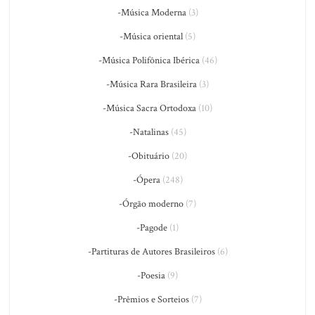
-Música Moderna
(3)
-Música oriental
(5)
-Música Polifônica Ibérica
(46)
-Música Rara Brasileira
(3)
-Música Sacra Ortodoxa
(10)
-Natalinas
(45)
-Obituário
(20)
-Ópera
(248)
-Órgão moderno
(7)
-Pagode
(1)
-Partituras de Autores Brasileiros
(6)
-Poesia
(9)
-Prêmios e Sorteios
(7)