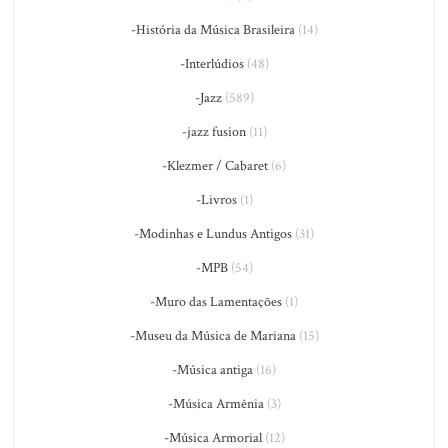
-História da Música Brasileira
(14)
-Interlúdios
(48)
-Jazz
(589)
-jazz fusion
(11)
-Klezmer / Cabaret
(6)
-Livros
(1)
-Modinhas e Lundus Antigos
(31)
-MPB
(54)
-Muro das Lamentações
(1)
-Museu da Música de Mariana
(15)
-Música antiga
(16)
-Música Armênia
(3)
-Música Armorial
(12)