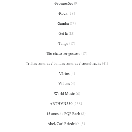
-Promoções
(9)
-Rock
(28)
-Samba
(17)
-Sei lá
(13)
-Tango
(17)
-Tão chato ser gostoso
(17)
-Trilhas sonoras / bandas sonoras / soundtracks
(41)
-Vários
(4)
-Vídeos
(4)
-World Music
(6)
#BTHVN250
(258)
15 anos de PQP Bach
(8)
Abel, Carl Friedrich
(5)