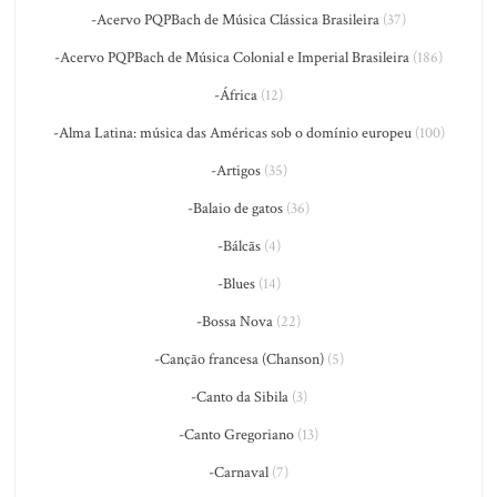
-Acervo PQPBach de Música Clássica Brasileira
(37)
-Acervo PQPBach de Música Colonial e Imperial Brasileira
(186)
-África
(12)
-Alma Latina: música das Américas sob o domínio europeu
(100)
-Artigos
(35)
-Balaio de gatos
(36)
-Bálcãs
(4)
-Blues
(14)
-Bossa Nova
(22)
-Canção francesa (Chanson)
(5)
-Canto da Sibila
(3)
-Canto Gregoriano
(13)
-Carnaval
(7)