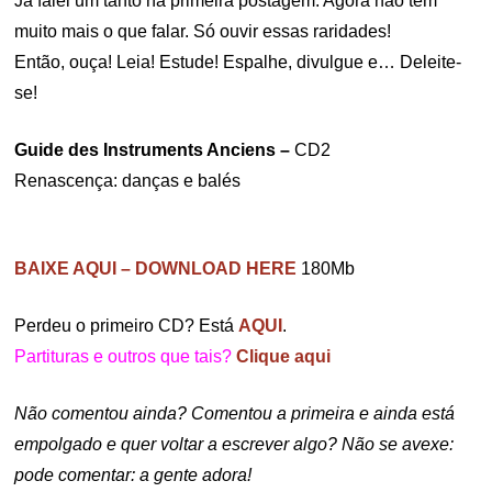
Já falei um tanto na primeira postagem. Agora não tem
muito mais o que falar. Só ouvir essas raridades!
Então, ouça! Leia! Estude! Espalhe, divulgue e… Deleite-
se!
Guide des Instruments Anciens –
CD2
Renascença: danças e balés
BAIXE AQUI – DOWNLOAD HERE
180Mb
Perdeu o primeiro CD? Está
AQUI
.
Partituras e outros que tais?
Clique aqui
Não comentou ainda? Comentou a primeira e ainda está
empolgado e quer voltar a escrever algo? Não se avexe:
pode comentar: a gente adora!