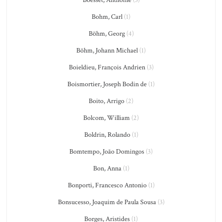
Boesset, Anthoine
(3)
Bohm, Carl
(1)
Böhm, Georg
(4)
Böhm, Johann Michael
(1)
Boieldieu, François Andrien
(3)
Boismortier, Joseph Bodin de
(1)
Boito, Arrigo
(2)
Bolcom, William
(2)
Boldrin, Rolando
(1)
Bomtempo, João Domingos
(3)
Bon, Anna
(1)
Bonporti, Francesco Antonio
(1)
Bonsucesso, Joaquim de Paula Sousa
(3)
Borges, Aristides
(1)