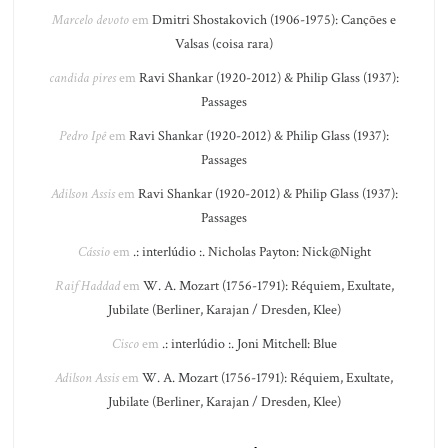
Marcelo devoto
em
Dmitri Shostakovich (1906-1975): Canções e
Valsas (coisa rara)
candida pires
em
Ravi Shankar (1920-2012) & Philip Glass (1937):
Passages
Pedro Ipê
em
Ravi Shankar (1920-2012) & Philip Glass (1937):
Passages
Adilson Assis
em
Ravi Shankar (1920-2012) & Philip Glass (1937):
Passages
Cássio
em
.: interlúdio :. Nicholas Payton: Nick@Night
Raif Haddad
em
W. A. Mozart (1756-1791): Réquiem, Exultate,
Jubilate (Berliner, Karajan / Dresden, Klee)
Cisco
em
.: interlúdio :. Joni Mitchell: Blue
Adilson Assis
em
W. A. Mozart (1756-1791): Réquiem, Exultate,
Jubilate (Berliner, Karajan / Dresden, Klee)