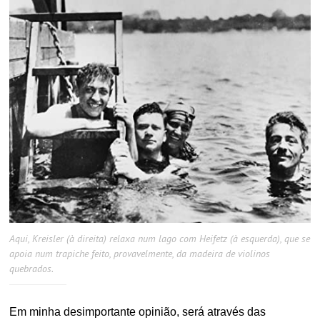
Aqui, Kreisler (à direita) relaxa num lago com Heifetz (à esquerda), que se
apoia num trapiche feito, provavelmente, da madeira de violinos
quebrados.
Em minha desimportante opinião, será através das