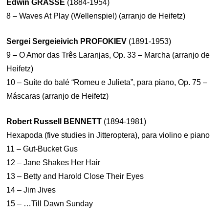
Edwin GRASSE
(1884-1954)
8 – Waves At Play (Wellenspiel) (arranjo de Heifetz)
Sergei Sergeieivich PROFOKIEV
(1891-1953)
9 – O Amor das Três Laranjas, Op. 33 – Marcha (arranjo de
Heifetz)
10 – Suíte do balé “Romeu e Julieta”, para piano, Op. 75 –
Máscaras (arranjo de Heifetz)
Robert Russell BENNETT
(1894-1981)
Hexapoda (five studies in Jitteroptera), para violino e piano
11 – Gut-Bucket Gus
12 – Jane Shakes Her Hair
13 – Betty and Harold Close Their Eyes
14 – Jim Jives
15 – …Till Dawn Sunday