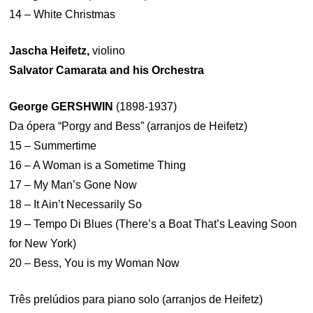
14 – White Christmas
Jascha Heifetz,
violino
Salvator Camarata and his Orchestra
George GERSHWIN
(1898-1937)
Da ópera “Porgy and Bess” (arranjos de Heifetz)
15 – Summertime
16 – A Woman is a Sometime Thing
17 – My Man’s Gone Now
18 – It Ain’t Necessarily So
19 – Tempo Di Blues (There’s a Boat That’s Leaving Soon
for New York)
20 – Bess, You is my Woman Now
Três prelúdios para piano solo (arranjos de Heifetz)