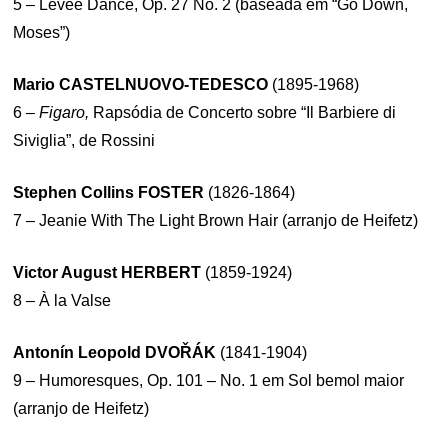
5 – Levee Dance, Op. 27 No. 2 (baseada em “Go Down,
Moses”)
Mario CASTELNUOVO-TEDESCO
(1895-1968)
6 –
Figaro,
Rapsódia de Concerto sobre “Il Barbiere di
Siviglia”, de Rossini
Stephen Collins FOSTER
(1826-1864)
7 – Jeanie With The Light Brown Hair (arranjo de Heifetz)
Victor August HERBERT
(1859-1924)
8 – À la Valse
Antonín Leopold DVOŘÁK
(1841-1904)
9 – Humoresques, Op. 101 – No. 1 em Sol bemol maior
(arranjo de Heifetz)