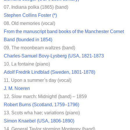
07. Indiana polka (1865) (band)
Stephen Collins Foster (*)
08. Old memories (vocal)
From the manuscript band books of the Manchester Cornet
Band (founded in 1854)
09. The moonbeam waltzes (band)
Charles-Samuel Bovy-Lysberg (USA, 1821-1873
10. La fontaine (piano)
Adolf Fredrik Lindblad (Sweden, 1801-1878)
11. Upon a summer’s day (vocal)
J. M. Noeren
12. Slow march: Midnight! (band) – 1859
Robert Burns (Scotland, 1759–1796)
13. Scots wha hae; variations (piano)
Simon Knaebel (USA, 1806-1890)
14. General Taylor storming Monterey (band)