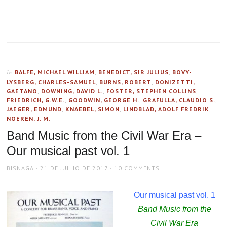
BALFE, MICHAEL WILLIAM
,
BENEDICT, SIR JULIUS
,
BOVY-
In
LYSBERG, CHARLES-SAMUEL
,
BURNS, ROBERT
,
DONIZETTI,
GAETANO
,
DOWNING, DAVID L.
,
FOSTER, STEPHEN COLLINS
,
FRIEDRICH, G.W.E.
,
GOODWIN, GEORGE H.
,
GRAFULLA, CLAUDIO S.
,
JAEGER, EDMUND
,
KNAEBEL, SIMON
,
LINDBLAD, ADOLF FREDRIK
,
NOEREN, J. M.
Band Music from the Civil War Era –
Our musical past vol. 1
AUTHOR
POSTED
BISNAGA
21 DE JULHO DE 2017
10 COMMENTS
ON
Our musical past vol. 1
Band Music from the
Civil War Era