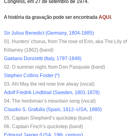
Congress, em 27 de setembro de 1974.
A história da gravação pode ser encontrada
AQUI
.
Sir Julius Benedict (Germany, 1804-1885)
01. Hunters’ chorus, from The rose of Erin, aka The Lily of
Killarney (1862) (band)
Gaetano Donizetti (Italy, 1797-1848)
02. O summer night, from Don Pasquale (band)
Stephen Collins Foster (*)
03. Ah! May the red rose live alway (vocal)
Adolf Fredrik Lindblad (Sweden, 1801-1878)
04. The herdsman’s mountain song (vocal)
Claudio S. Grafulla (Spain, 1812–USA, 1880)
05. Captain Shepherd’s quickstep (band)
06. Captain Finch’s quickstep (band)
Edmund Jaeger (USA, 19th. century)