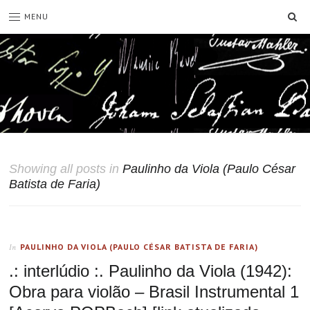
SE
MENU
Showing all posts in
Paulinho da Viola (Paulo César
Batista de Faria)
PAULINHO DA VIOLA (PAULO CÉSAR BATISTA DE FARIA)
In
.: interlúdio :. Paulinho da Viola (1942):
Obra para violão – Brasil Instrumental 1