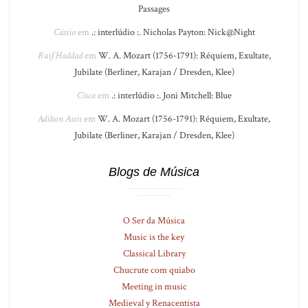
Passages
Cássio
em
.: interlúdio :. Nicholas Payton: Nick@Night
Raif Haddad
em
W. A. Mozart (1756-1791): Réquiem, Exultate,
Jubilate (Berliner, Karajan / Dresden, Klee)
Cisco
em
.: interlúdio :. Joni Mitchell: Blue
Adilson Assis
em
W. A. Mozart (1756-1791): Réquiem, Exultate,
Jubilate (Berliner, Karajan / Dresden, Klee)
Blogs de Música
O Ser da Música
Music is the key
Classical Library
Chucrute com quiabo
Meeting in music
Medieval y Renacentista