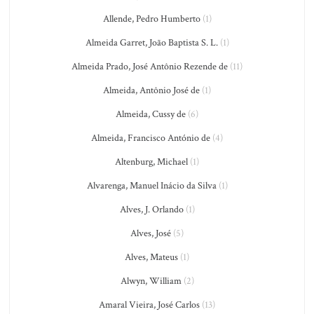
Allende, Pedro Humberto
(1)
Almeida Garret, João Baptista S. L.
(1)
Almeida Prado, José Antônio Rezende de
(11)
Almeida, Antônio José de
(1)
Almeida, Cussy de
(6)
Almeida, Francisco António de
(4)
Altenburg, Michael
(1)
Alvarenga, Manuel Inácio da Silva
(1)
Alves, J. Orlando
(1)
Alves, José
(5)
Alves, Mateus
(1)
Alwyn, William
(2)
Amaral Vieira, José Carlos
(13)