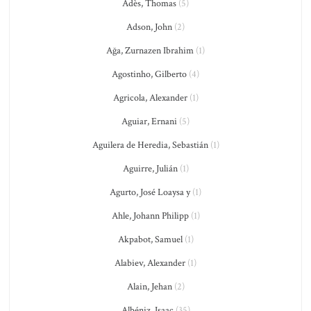
Adès, Thomas
(5)
Adson, John
(2)
Ağa, Zurnazen Ibrahim
(1)
Agostinho, Gilberto
(4)
Agricola, Alexander
(1)
Aguiar, Ernani
(5)
Aguilera de Heredia, Sebastián
(1)
Aguirre, Julián
(1)
Agurto, José Loaysa y
(1)
Ahle, Johann Philipp
(1)
Akpabot, Samuel
(1)
Alabiev, Alexander
(1)
Alain, Jehan
(2)
Albéniz, Isaac
(35)