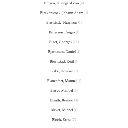
Bingen, Hildegard von
(4)
Birckenstock, Johann Adam
(1)
Birtwistle, Harrison
(1)
Bittecourt, Ségio
(1)
Bizet, Georges
(28)
Bjarnason, Daníel
(1)
Bjørnstad, Ketil
(1)
Blake, Howard
(1)
Blancafort, Manuel
(1)
Blasco Manuel
(3)
Blauth, Brenno
(3)
Blavet, Michel
(1)
Bloch, Ernst
(7)