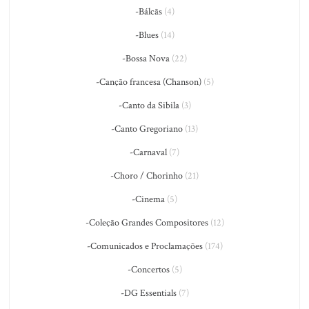
-Bálcãs
(4)
-Blues
(14)
-Bossa Nova
(22)
-Canção francesa (Chanson)
(5)
-Canto da Sibila
(3)
-Canto Gregoriano
(13)
-Carnaval
(7)
-Choro / Chorinho
(21)
-Cinema
(5)
-Coleção Grandes Compositores
(12)
-Comunicados e Proclamações
(174)
-Concertos
(5)
-DG Essentials
(7)