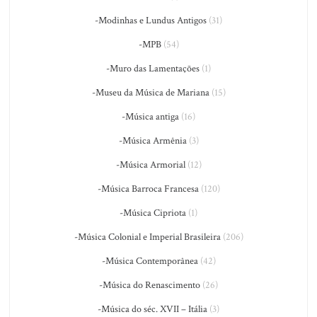
-Modinhas e Lundus Antigos
(31)
-MPB
(54)
-Muro das Lamentações
(1)
-Museu da Música de Mariana
(15)
-Música antiga
(16)
-Música Armênia
(3)
-Música Armorial
(12)
-Música Barroca Francesa
(120)
-Música Cipriota
(1)
-Música Colonial e Imperial Brasileira
(206)
-Música Contemporânea
(42)
-Música do Renascimento
(26)
-Música do séc. XVII – Itália
(3)