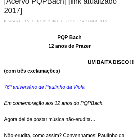
[Acervo PQPBach] [link atualizado
2017]
AUTHOR
POSTED
BISNAGA
15 DE NOVEMBRO DE 2018
34 COMMENTS
ON
PQP Bach
12 anos de Prazer
UM BAITA DISCO !!!
(com três exclamações)
76º aniversário de Paulinho da Viola
Em comemoração aos 12 anos do PQPBach.
Agora dei de postar música não-erudita…
Não-erudita, como assim? Convenhamos: Paulinho da