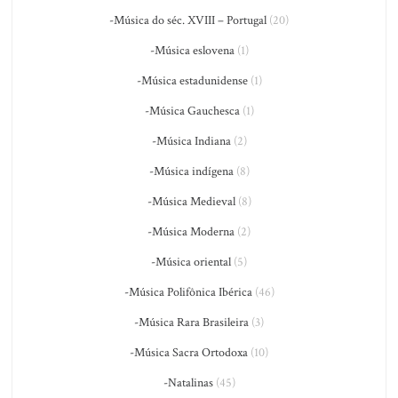
-Música do séc. XVIII – Portugal
(20)
-Música eslovena
(1)
-Música estadunidense
(1)
-Música Gauchesca
(1)
-Música Indiana
(2)
-Música indígena
(8)
-Música Medieval
(8)
-Música Moderna
(2)
-Música oriental
(5)
-Música Polifônica Ibérica
(46)
-Música Rara Brasileira
(3)
-Música Sacra Ortodoxa
(10)
-Natalinas
(45)