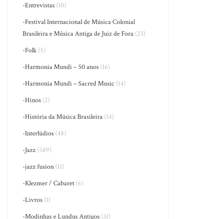
-Entrevistas
(10)
-Festival Internacional de Música Colonial
Brasileira e Música Antiga de Juiz de Fora
(23)
-Folk
(5)
-Harmonia Mundi – 50 anos
(16)
-Harmonia Mundi – Sacred Music
(14)
-Hinos
(2)
-História da Música Brasileira
(14)
-Interlúdios
(48)
-Jazz
(589)
-jazz fusion
(11)
-Klezmer / Cabaret
(6)
-Livros
(1)
-Modinhas e Lundus Antigos
(31)