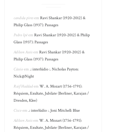
candida pires
em
Ravi Shankar (1920-2012) &
Philip Glass (1937): Passages
Pedro Ipê
em
Ravi Shankar (1920-2012) & Philip
Glass (1937): Passages
Adilson Assis
em
Ravi Shankar (1920-2012) &
Philip Glass (1937): Passages
Cássio
em
.: interlúdio :. Nicholas Payton:
Nick@Night
Raif Haddad
em
W. A. Mozart (1756-1791):
Réquiem, Exultate, Jubilate (Berliner, Karajan /
Dresden, Klee)
Cisco
em
.: interlúdio :. Joni Mitchell: Blue
Adilson Assis
em
W. A. Mozart (1756-1791):
Réquiem, Exultate, Jubilate (Berliner, Karajan /