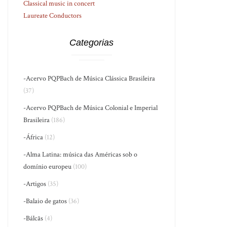
Classical music in concert
Laureate Conductors
Categorias
-Acervo PQPBach de Música Clássica Brasileira
(37)
-Acervo PQPBach de Música Colonial e Imperial
Brasileira
(186)
-África
(12)
-Alma Latina: música das Américas sob o
domínio europeu
(100)
-Artigos
(35)
-Balaio de gatos
(36)
-Bálcãs
(4)