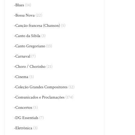
-Blues
(14)
-Bossa Nova
(22)
-Canção francesa (Chanson)
(5)
-Canto da Sibila
(3)
-Canto Gregoriano
(13)
-Carnaval
(7)
-Choro / Chorinho
(21)
-Cinema
(5)
-Coleção Grandes Compositores
(12)
-Comunicados e Proclamações
(174)
-Concertos
(5)
-DG Essentials
(7)
-Eletrônica
(3)