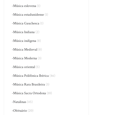
-Música eslovena
(1)
-Música estadunidense
(1)
-Música Gauchesca
(1)
-Música Indiana
(2)
-Música indígena
(8)
-Música Medieval
(8)
-Música Moderna
(3)
-Música oriental
(5)
-Música Polifônica Ibérica
(46)
-Música Rara Brasileira
(3)
-Música Sacra Ortodoxa
(10)
-Natalinas
(45)
-Obituário
(20)