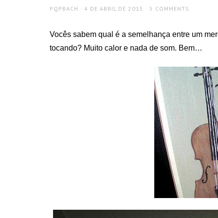
AUTHOR
POSTED
PQPBACH
4 DE ABRIL DE 2015
5 COMMENTS
ON
Vocês sabem qual é a semelhança entre um mergu
tocando? Muito calor e nada de som. Bem…