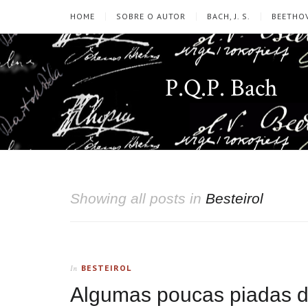
HOME
SOBRE O AUTOR
BACH, J. S.
BEETHOV
P.Q.P. Bach
Showing all posts in
Besteirol
BESTEIROL
In
Algumas poucas piadas de