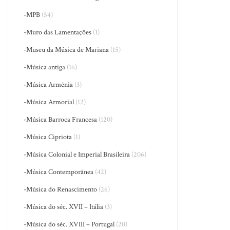
-MPB
(54)
-Muro das Lamentações
(1)
-Museu da Música de Mariana
(15)
-Música antiga
(16)
-Música Armênia
(3)
-Música Armorial
(12)
-Música Barroca Francesa
(120)
-Música Cipriota
(1)
-Música Colonial e Imperial Brasileira
(206)
-Música Contemporânea
(42)
-Música do Renascimento
(26)
-Música do séc. XVII – Itália
(3)
-Música do séc. XVIII – Portugal
(20)