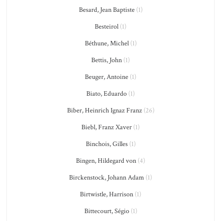
Besard, Jean Baptiste
(1)
Besteirol
(1)
Béthune, Michel
(1)
Bettis, John
(1)
Beuger, Antoine
(1)
Biato, Eduardo
(1)
Biber, Heinrich Ignaz Franz
(26)
Biebl, Franz Xaver
(1)
Binchois, Gilles
(1)
Bingen, Hildegard von
(4)
Birckenstock, Johann Adam
(1)
Birtwistle, Harrison
(1)
Bittecourt, Ségio
(1)