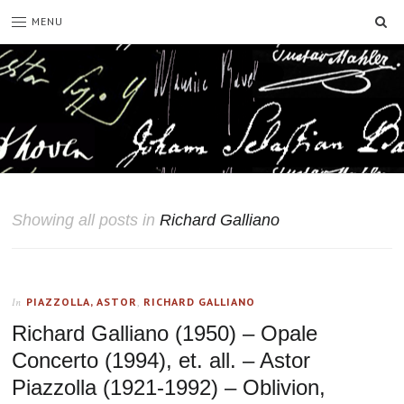
SE
MENU
Showing all posts in
Richard Galliano
PIAZZOLLA, ASTOR
,
RICHARD GALLIANO
In
Richard Galliano (1950) – Opale
Concerto (1994), et. all. – Astor
Piazzolla (1921-1992) – Oblivion,