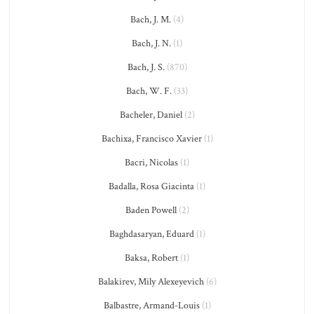
Bach, J. M.
(4)
Bach, J. N.
(1)
Bach, J. S.
(870)
Bach, W. F.
(33)
Bacheler, Daniel
(2)
Bachixa, Francisco Xavier
(1)
Bacri, Nicolas
(1)
Badalla, Rosa Giacinta
(1)
Baden Powell
(2)
Baghdasaryan, Eduard
(1)
Baksa, Robert
(1)
Balakirev, Mily Alexeyevich
(6)
Balbastre, Armand-Louis
(1)