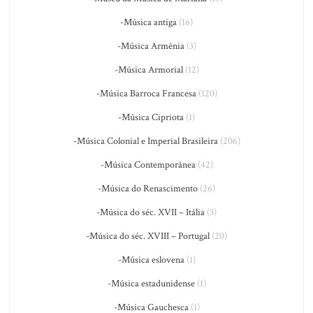
-Música antiga
(16)
-Música Armênia
(3)
-Música Armorial
(12)
-Música Barroca Francesa
(120)
-Música Cipriota
(1)
-Música Colonial e Imperial Brasileira
(206)
-Música Contemporânea
(42)
-Música do Renascimento
(26)
-Música do séc. XVII – Itália
(3)
-Música do séc. XVIII – Portugal
(20)
-Música eslovena
(1)
-Música estadunidense
(1)
-Música Gauchesca
(1)