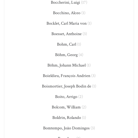
Boccherini, Luigi
(17)
Bocchino, Alceo
(1)
Bocklet, Carl Maria von
(1)
Boesset, Anthoine
(3)
Bohm, Carl
(1)
Böhm, Georg
(4)
Böhm, Johann Michael
(1)
Boieldieu, François Andrien
(3)
Boismortier, Joseph Bodin de
(1)
Boito, Arrigo
(2)
Bolcom, William
(2)
Boldrin, Rolando
(1)
Bomtempo, João Domingos
(3)