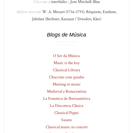
Cisco
em
.: interlúdio :. Joni Mitchell: Blue
Adilson Assis
em
W. A. Mozart (1756-1791): Réquiem, Exultate,
Jubilate (Berliner, Karajan / Dresden, Klee)
Blogs de Música
O Ser da Música
Music is the key
Classical Library
Chucrute com quiabo
Meeting in music
Medieval y Renacentista
La Fonoteca de Iberoamérica
La Discoteca Clásica
Classical Pippo
Susato
Classical music in concert