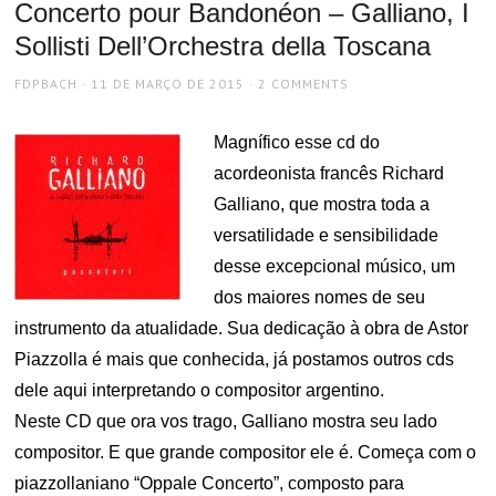
Concerto pour Bandonéon – Galliano, I
Sollisti Dell’Orchestra della Toscana
AUTHOR
POSTED
FDPBACH
11 DE MARÇO DE 2015
2 COMMENTS
ON
Magnífico esse cd do
acordeonista francês Richard
Galliano, que mostra toda a
versatilidade e sensibilidade
desse excepcional músico, um
dos maiores nomes de seu
instrumento da atualidade. Sua dedicação à obra de Astor
Piazzolla é mais que conhecida, já postamos outros cds
dele aqui interpretando o compositor argentino.
Neste CD que ora vos trago, Galliano mostra seu lado
compositor. E que grande compositor ele é. Começa com o
piazzollaniano “Oppale Concerto”, composto para