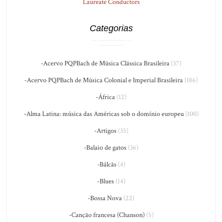
Laureate Conductors
Categorias
-Acervo PQPBach de Música Clássica Brasileira
(37)
-Acervo PQPBach de Música Colonial e Imperial Brasileira
(186)
-África
(12)
-Alma Latina: música das Américas sob o domínio europeu
(100)
-Artigos
(35)
-Balaio de gatos
(36)
-Bálcãs
(4)
-Blues
(14)
-Bossa Nova
(22)
-Canção francesa (Chanson)
(5)