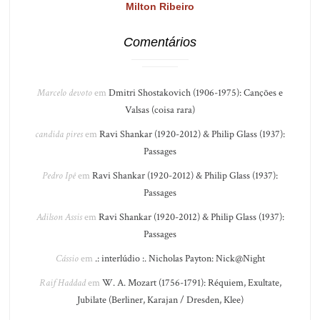
Milton Ribeiro
Comentários
Marcelo devoto
em
Dmitri Shostakovich (1906-1975): Canções e
Valsas (coisa rara)
candida pires
em
Ravi Shankar (1920-2012) & Philip Glass (1937):
Passages
Pedro Ipê
em
Ravi Shankar (1920-2012) & Philip Glass (1937):
Passages
Adilson Assis
em
Ravi Shankar (1920-2012) & Philip Glass (1937):
Passages
Cássio
em
.: interlúdio :. Nicholas Payton: Nick@Night
Raif Haddad
em
W. A. Mozart (1756-1791): Réquiem, Exultate,
Jubilate (Berliner, Karajan / Dresden, Klee)