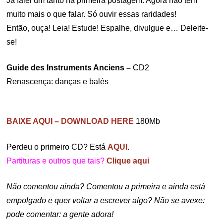
Já falei um tanto na primeira postagem. Agora não tem
muito mais o que falar. Só ouvir essas raridades!
Então, ouça! Leia! Estude! Espalhe, divulgue e… Deleite-
se!
Guide des Instruments Anciens –
CD2
Renascença: danças e balés
BAIXE AQUI – DOWNLOAD HERE
180Mb
Perdeu o primeiro CD? Está
AQUI
.
Partituras e outros que tais?
Clique aqui
Não comentou ainda? Comentou a primeira e ainda está
empolgado e quer voltar a escrever algo? Não se avexe:
pode comentar: a gente adora!