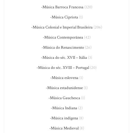
-Música Barroca Francesa
(120)
-Música Cipriota
(1)
-Música Colonial e Imperial Brasileira
(206)
-Música Contemporânea
(42)
-Música do Renascimento
(26)
-Música do séc. XVII – Itália
(3)
-Música do séc. XVIII – Portugal
(20)
-Música eslovena
(1)
-Música estadunidense
(1)
-Música Gauchesca
(1)
-Música Indiana
(2)
-Música indígena
(8)
-Música Medieval
(8)