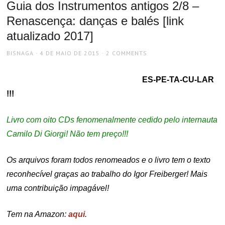
Guia dos Instrumentos antigos 2/8 –
Renascença: danças e balés [link
atualizado 2017]
AUTHOR
POSTED
BISNAGA
4 DE MAIO DE 2015
2 COMMENTS
ON
ES-PE-TA-CU-LAR
!!!
Livro com oito CDs fenomenalmente cedido pelo internauta
Camilo Di Giorgi! Não tem preço!!!
Os arquivos foram todos renomeados e o livro tem o texto
reconhecível graças ao trabalho do Igor Freiberger! Mais
uma contribuição impagável!
Tem na Amazon:
aqui
.