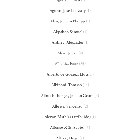
Aguirre, Julián
(1)
Agurto, José Loaysa y
(1)
Ahle, Johann Philipp
(1)
Akpabot, Samuel
(1)
Alabiev, Alexander
(1)
Alain, Jehan
(2)
Albéniz, Isaac
(35)
Alberto de Gomez, Lluys
(1)
Albinoni, Tomaso
(16)
Albrechtsberger, Johann Georg
(4)
Albrici, Vincenzo
(2)
Aleñar, Mathías (atribuido)
(1)
Alfonso X (El Sabio)
(7)
Alfvén, Hugo
(2)