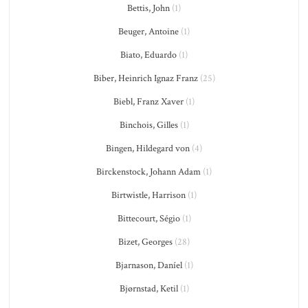
Bettis, John
(1)
Beuger, Antoine
(1)
Biato, Eduardo
(1)
Biber, Heinrich Ignaz Franz
(25)
Biebl, Franz Xaver
(1)
Binchois, Gilles
(1)
Bingen, Hildegard von
(4)
Birckenstock, Johann Adam
(1)
Birtwistle, Harrison
(1)
Bittecourt, Ségio
(1)
Bizet, Georges
(28)
Bjarnason, Daníel
(1)
Bjørnstad, Ketil
(1)