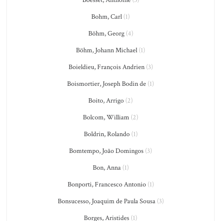
Boesset, Anthoine
(3)
Bohm, Carl
(1)
Böhm, Georg
(4)
Böhm, Johann Michael
(1)
Boieldieu, François Andrien
(3)
Boismortier, Joseph Bodin de
(1)
Boito, Arrigo
(2)
Bolcom, William
(2)
Boldrin, Rolando
(1)
Bomtempo, João Domingos
(3)
Bon, Anna
(1)
Bonporti, Francesco Antonio
(1)
Bonsucesso, Joaquim de Paula Sousa
(3)
Borges, Aristides
(1)