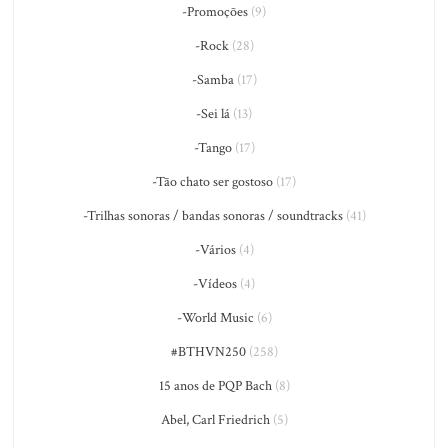
-Promoções
(9)
-Rock
(28)
-Samba
(17)
-Sei lá
(13)
-Tango
(17)
-Tão chato ser gostoso
(17)
-Trilhas sonoras / bandas sonoras / soundtracks
(41)
-Vários
(4)
-Vídeos
(4)
-World Music
(6)
#BTHVN250
(258)
15 anos de PQP Bach
(8)
Abel, Carl Friedrich
(5)