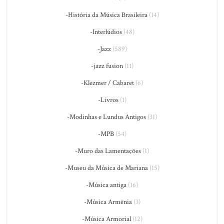
-História da Música Brasileira
(14)
-Interlúdios
(48)
-Jazz
(589)
-jazz fusion
(11)
-Klezmer / Cabaret
(6)
-Livros
(1)
-Modinhas e Lundus Antigos
(31)
-MPB
(54)
-Muro das Lamentações
(1)
-Museu da Música de Mariana
(15)
-Música antiga
(16)
-Música Armênia
(3)
-Música Armorial
(12)