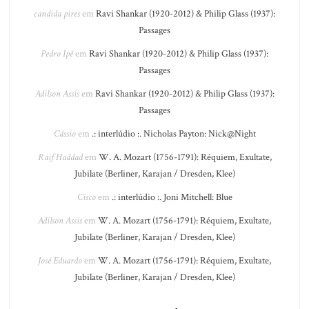
candida pires
em
Ravi Shankar (1920-2012) & Philip Glass (1937):
Passages
Pedro Ipê
em
Ravi Shankar (1920-2012) & Philip Glass (1937):
Passages
Adilson Assis
em
Ravi Shankar (1920-2012) & Philip Glass (1937):
Passages
Cássio
em
.: interlúdio :. Nicholas Payton: Nick@Night
Raif Haddad
em
W. A. Mozart (1756-1791): Réquiem, Exultate,
Jubilate (Berliner, Karajan / Dresden, Klee)
Cisco
em
.: interlúdio :. Joni Mitchell: Blue
Adilson Assis
em
W. A. Mozart (1756-1791): Réquiem, Exultate,
Jubilate (Berliner, Karajan / Dresden, Klee)
José Eduardo
em
W. A. Mozart (1756-1791): Réquiem, Exultate,
Jubilate (Berliner, Karajan / Dresden, Klee)