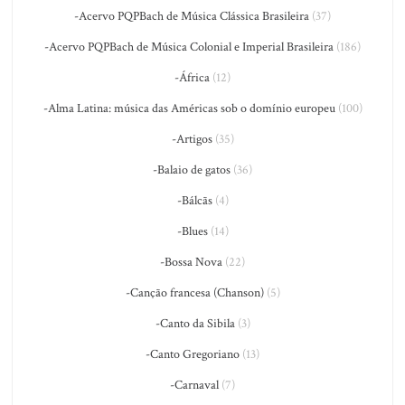
-Acervo PQPBach de Música Clássica Brasileira
(37)
-Acervo PQPBach de Música Colonial e Imperial Brasileira
(186)
-África
(12)
-Alma Latina: música das Américas sob o domínio europeu
(100)
-Artigos
(35)
-Balaio de gatos
(36)
-Bálcãs
(4)
-Blues
(14)
-Bossa Nova
(22)
-Canção francesa (Chanson)
(5)
-Canto da Sibila
(3)
-Canto Gregoriano
(13)
-Carnaval
(7)