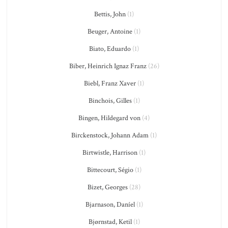
Bettis, John
(1)
Beuger, Antoine
(1)
Biato, Eduardo
(1)
Biber, Heinrich Ignaz Franz
(26)
Biebl, Franz Xaver
(1)
Binchois, Gilles
(1)
Bingen, Hildegard von
(4)
Birckenstock, Johann Adam
(1)
Birtwistle, Harrison
(1)
Bittecourt, Ségio
(1)
Bizet, Georges
(28)
Bjarnason, Daníel
(1)
Bjørnstad, Ketil
(1)