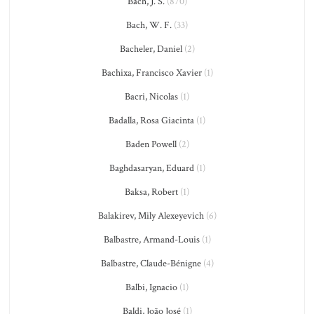
Bach, J. S.
(870)
Bach, W. F.
(33)
Bacheler, Daniel
(2)
Bachixa, Francisco Xavier
(1)
Bacri, Nicolas
(1)
Badalla, Rosa Giacinta
(1)
Baden Powell
(2)
Baghdasaryan, Eduard
(1)
Baksa, Robert
(1)
Balakirev, Mily Alexeyevich
(6)
Balbastre, Armand-Louis
(1)
Balbastre, Claude-Bénigne
(4)
Balbi, Ignacio
(1)
Baldi, João José
(1)