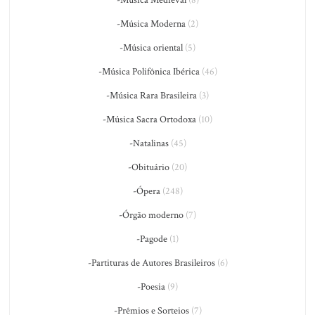
-Música Moderna
(2)
-Música oriental
(5)
-Música Polifônica Ibérica
(46)
-Música Rara Brasileira
(3)
-Música Sacra Ortodoxa
(10)
-Natalinas
(45)
-Obituário
(20)
-Ópera
(248)
-Órgão moderno
(7)
-Pagode
(1)
-Partituras de Autores Brasileiros
(6)
-Poesia
(9)
-Prêmios e Sorteios
(7)