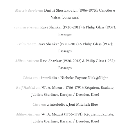
Marcelo devoto
em
Dmitri Shostakovich (1906-1975): Canções e
Valsas (coisa rara)
candida pires
em
Ravi Shankar (1920-2012) & Philip Glass (1937):
Passages
Pedro Ipê
em
Ravi Shankar (1920-2012) & Philip Glass (1937):
Passages
Adilson Assis
em
Ravi Shankar (1920-2012) & Philip Glass (1937):
Passages
Cássio
em
.: interlúdio :. Nicholas Payton: Nick@Night
Raif Haddad
em
W. A. Mozart (1756-1791): Réquiem, Exultate,
Jubilate (Berliner, Karajan / Dresden, Klee)
Cisco
em
.: interlúdio :. Joni Mitchell: Blue
Adilson Assis
em
W. A. Mozart (1756-1791): Réquiem, Exultate,
Jubilate (Berliner, Karajan / Dresden, Klee)