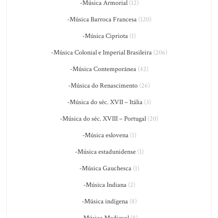
-Música Armorial
(12)
-Música Barroca Francesa
(120)
-Música Cipriota
(1)
-Música Colonial e Imperial Brasileira
(206)
-Música Contemporânea
(42)
-Música do Renascimento
(26)
-Música do séc. XVII – Itália
(3)
-Música do séc. XVIII – Portugal
(20)
-Música eslovena
(1)
-Música estadunidense
(1)
-Música Gauchesca
(1)
-Música Indiana
(2)
-Música indígena
(8)
-Música Medieval
(8)