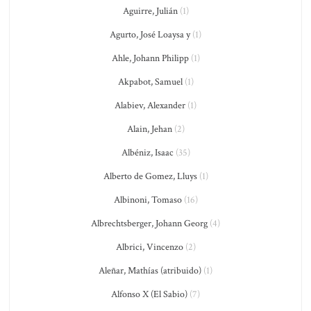
Aguirre, Julián
(1)
Agurto, José Loaysa y
(1)
Ahle, Johann Philipp
(1)
Akpabot, Samuel
(1)
Alabiev, Alexander
(1)
Alain, Jehan
(2)
Albéniz, Isaac
(35)
Alberto de Gomez, Lluys
(1)
Albinoni, Tomaso
(16)
Albrechtsberger, Johann Georg
(4)
Albrici, Vincenzo
(2)
Aleñar, Mathías (atribuido)
(1)
Alfonso X (El Sabio)
(7)