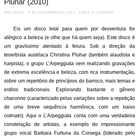
Pluhar (2010)
AUTHOR
POSTED
WELLBACH
9 DE SETEMBRO DE 2015
LEAVE A COMMENT
ON
Eis um disco letal para quem por desventura for
alérgico a beleza (e olhe que há quem seja). Este disco é
um gravíssimo atentado à feiura. Sob a direção da
teoerbista austríaca Christina Pluhar (também alaudista e
harpista), o grupo L’Arpeggiata vem realizando gravações
de extrema excelência e beleza, com rica instrumentação,
sobre um repertório de princípios do barroco, mais temas e
estilos tradicionais. Explorando bastante o gênero
chaconne
(caracterizado pelas variações sobre a repetição
de uma breve sequência harmônica, com um baixo
ostinato
). Aqui o L’Arpeggiata conta com uma verdadeira
constelação de artistas, a exemplo do impressionante
grupo vocal Barbara Furtuna da Corsega (liderado pelo