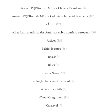
-Acervo PQPBach de Música Clássica Brasileira
(37)
-Acervo PQPBach de Música Colonial e Imperial Brasileira
(186)
-África
(12)
-Alma Latina: música das Américas sob o domínio europeu
(100)
-Artigos
(35)
-Balaio de gatos
(36)
-Bálcãs
(4)
-Blues
(14)
-Bossa Nova
(22)
-Canção francesa (Chanson)
(5)
-Canto da Sibila
(3)
-Canto Gregoriano
(13)
-Carnaval
(7)