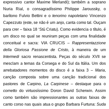
expressivo cantor Maxime Merlandi); também a soprano
Nuria Rial, o consagradíssimo Philippe Jaroussky, o
barítono Fulvio Bettini e o
tenorino napoletano
Vincenzo
Capezzuto (este, se não é um anjo, canta como tal. Ouçam
para crer – faixa 18 ‘Stù Criatu). Como evidencia o título, é
um disco no qual se reuniram peças com uma finalidade
conceitual e sacra: VIA CRUCIS –
Rappresentazzione
della Gloriosa Passione de Cristo
, à maneira de um
Intermedi
sacro renascentista. Peças do século XVII se
mesclam a temas da Corsega e do Sul da Itália. Um dos
arrebatadores momentos do disco é a faixa 3 –
Maria
,
canção composta sobre uma canção tradicional dos
pastores de Carpino,
La Carpinese
– destaque para o
cornetto
do virtuosíssimo Doron David Scherwin. Assim
como também são impressionantes as outras faixas de
canto corso nas quais atua o grupo Barbara Furtuna:
Suda