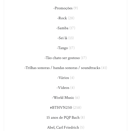
-Promoções
(9)
-Rock
(28)
-Samba
(17)
-Sei lá
(13)
-Tango
(17)
-Tão chato ser gostoso
(17)
-Trilhas sonoras / bandas sonoras / soundtracks
(41)
-Vários
(4)
-Vídeos
(4)
-World Music
(6)
#BTHVN250
(258)
15 anos de PQP Bach
(8)
Abel, Carl Friedrich
(5)