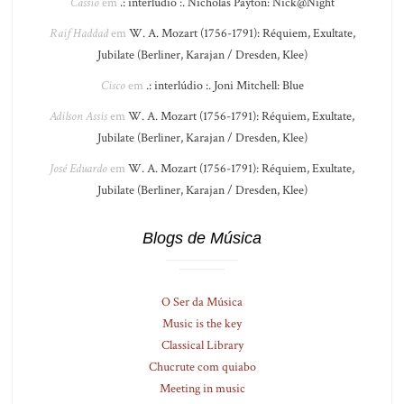
Cássio
em
.: interlúdio :. Nicholas Payton: Nick@Night
Raif Haddad
em
W. A. Mozart (1756-1791): Réquiem, Exultate,
Jubilate (Berliner, Karajan / Dresden, Klee)
Cisco
em
.: interlúdio :. Joni Mitchell: Blue
Adilson Assis
em
W. A. Mozart (1756-1791): Réquiem, Exultate,
Jubilate (Berliner, Karajan / Dresden, Klee)
José Eduardo
em
W. A. Mozart (1756-1791): Réquiem, Exultate,
Jubilate (Berliner, Karajan / Dresden, Klee)
Blogs de Música
O Ser da Música
Music is the key
Classical Library
Chucrute com quiabo
Meeting in music