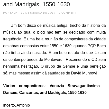
and Madrigals, 1550-1630
AUTHOR
POSTED
PQPBACH
10 DE JANEIRO DE 2017
1 COMMENT
ON
Um bom disco de música antiga, trecho da história da
música ao qual o blog não tem se dedicado com muita
frequência. É uma bela reunião de compositores da cidade
em obras compostas entre 1550 e 1630, quando PQP Bach
não tinha ainda nascido. É um belo retrato do que faziam
os contemporâneos de Monteverdi. Recomendo o CD sem
nenhuma hesitação. O grupo de Sempe é uma perfeição
só, mas mesmo assim dá saudades de David Munrow!
Vários compositores: Venezia Stravagantissima –
Dances, Canzonas, and Madrigals, 1550-1630
Incerto, Antonio