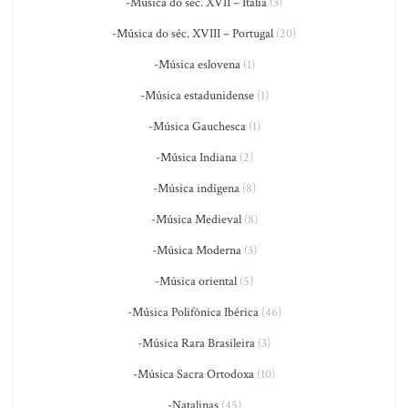
-Música do séc. XVII – Itália
(3)
-Música do séc. XVIII – Portugal
(20)
-Música eslovena
(1)
-Música estadunidense
(1)
-Música Gauchesca
(1)
-Música Indiana
(2)
-Música indígena
(8)
-Música Medieval
(8)
-Música Moderna
(3)
-Música oriental
(5)
-Música Polifônica Ibérica
(46)
-Música Rara Brasileira
(3)
-Música Sacra Ortodoxa
(10)
-Natalinas
(45)