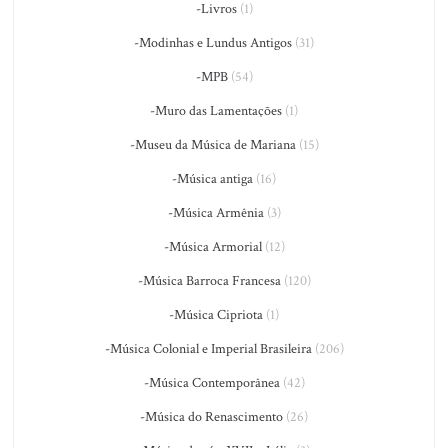
-Livros
(1)
-Modinhas e Lundus Antigos
(31)
-MPB
(54)
-Muro das Lamentações
(1)
-Museu da Música de Mariana
(15)
-Música antiga
(16)
-Música Armênia
(3)
-Música Armorial
(12)
-Música Barroca Francesa
(120)
-Música Cipriota
(1)
-Música Colonial e Imperial Brasileira
(206)
-Música Contemporânea
(42)
-Música do Renascimento
(26)