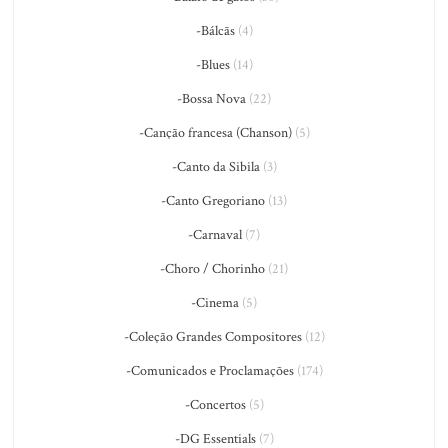
-Bálcãs
(4)
-Blues
(14)
-Bossa Nova
(22)
-Canção francesa (Chanson)
(5)
-Canto da Sibila
(3)
-Canto Gregoriano
(13)
-Carnaval
(7)
-Choro / Chorinho
(21)
-Cinema
(5)
-Coleção Grandes Compositores
(12)
-Comunicados e Proclamações
(174)
-Concertos
(5)
-DG Essentials
(7)