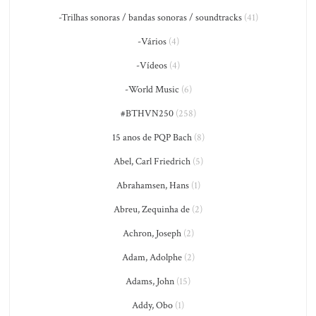
-Trilhas sonoras / bandas sonoras / soundtracks
(41)
-Vários
(4)
-Vídeos
(4)
-World Music
(6)
#BTHVN250
(258)
15 anos de PQP Bach
(8)
Abel, Carl Friedrich
(5)
Abrahamsen, Hans
(1)
Abreu, Zequinha de
(2)
Achron, Joseph
(2)
Adam, Adolphe
(2)
Adams, John
(15)
Addy, Obo
(1)