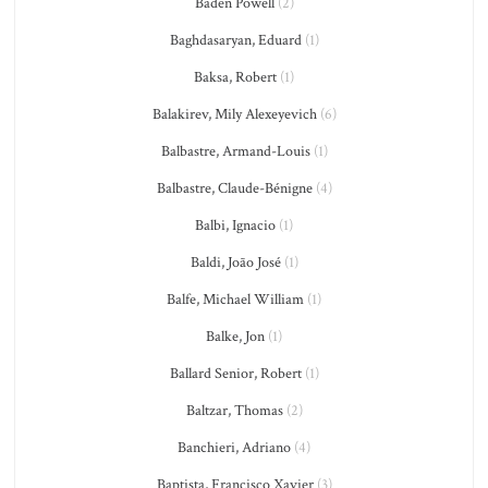
Baden Powell
(2)
Baghdasaryan, Eduard
(1)
Baksa, Robert
(1)
Balakirev, Mily Alexeyevich
(6)
Balbastre, Armand-Louis
(1)
Balbastre, Claude-Bénigne
(4)
Balbi, Ignacio
(1)
Baldi, João José
(1)
Balfe, Michael William
(1)
Balke, Jon
(1)
Ballard Senior, Robert
(1)
Baltzar, Thomas
(2)
Banchieri, Adriano
(4)
Baptista, Francisco Xavier
(3)