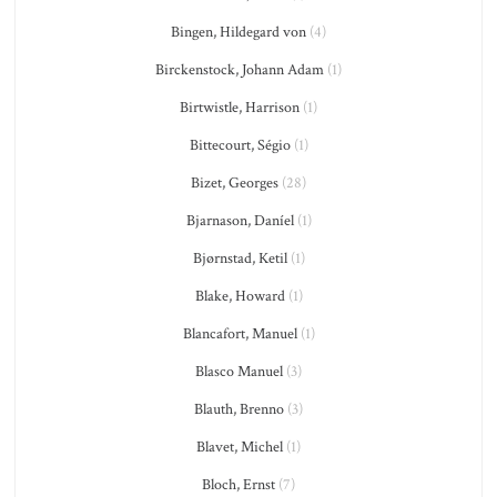
Bingen, Hildegard von
(4)
Birckenstock, Johann Adam
(1)
Birtwistle, Harrison
(1)
Bittecourt, Ségio
(1)
Bizet, Georges
(28)
Bjarnason, Daníel
(1)
Bjørnstad, Ketil
(1)
Blake, Howard
(1)
Blancafort, Manuel
(1)
Blasco Manuel
(3)
Blauth, Brenno
(3)
Blavet, Michel
(1)
Bloch, Ernst
(7)