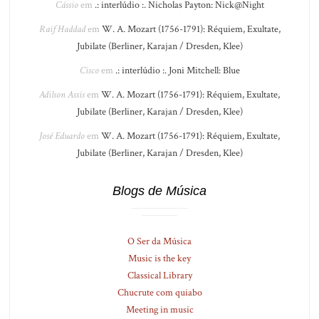
Cássio
em
.: interlúdio :. Nicholas Payton: Nick@Night
Raif Haddad
em
W. A. Mozart (1756-1791): Réquiem, Exultate,
Jubilate (Berliner, Karajan / Dresden, Klee)
Cisco
em
.: interlúdio :. Joni Mitchell: Blue
Adilson Assis
em
W. A. Mozart (1756-1791): Réquiem, Exultate,
Jubilate (Berliner, Karajan / Dresden, Klee)
José Eduardo
em
W. A. Mozart (1756-1791): Réquiem, Exultate,
Jubilate (Berliner, Karajan / Dresden, Klee)
Blogs de Música
O Ser da Música
Music is the key
Classical Library
Chucrute com quiabo
Meeting in music