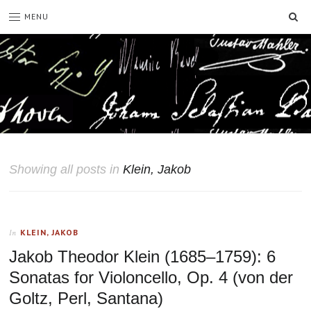
SE
MENU
Showing all posts in
Klein, Jakob
KLEIN, JAKOB
In
Jakob Theodor Klein (1685–1759): 6
Sonatas for Violoncello, Op. 4 (von der
Goltz, Perl, Santana)