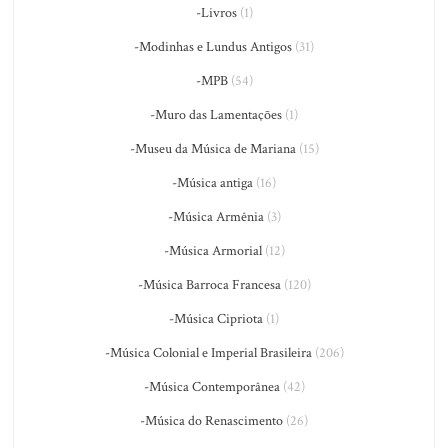
-Livros
(1)
-Modinhas e Lundus Antigos
(31)
-MPB
(54)
-Muro das Lamentações
(1)
-Museu da Música de Mariana
(15)
-Música antiga
(16)
-Música Armênia
(3)
-Música Armorial
(12)
-Música Barroca Francesa
(120)
-Música Cipriota
(1)
-Música Colonial e Imperial Brasileira
(206)
-Música Contemporânea
(42)
-Música do Renascimento
(26)