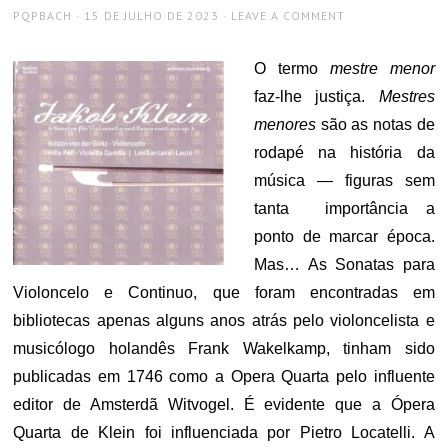
AUTHOR
POSTED
PQPBACH
15 DE JULHO DE 2023
LEAVE A COMMENT
ON
O termo
mestre menor
faz-lhe justiça.
Mestres
menores
são as notas de
rodapé na história da
música — figuras sem
tanta importância a
ponto de marcar época.
Mas… As Sonatas para
Violoncelo e Continuo, que foram encontradas em
bibliotecas apenas alguns anos atrás pelo violoncelista e
musicólogo holandês Frank Wakelkamp, ​​tinham sido
publicadas em 1746 como a Opera Quarta pelo influente
editor de Amsterdã Witvogel. É evidente que a Ópera
Quarta de Klein foi influenciada por Pietro Locatelli. A