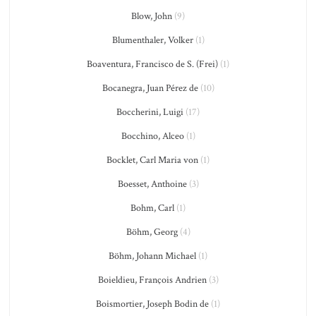
Blow, John
(9)
Blumenthaler, Volker
(1)
Boaventura, Francisco de S. (Frei)
(1)
Bocanegra, Juan Pérez de
(10)
Boccherini, Luigi
(17)
Bocchino, Alceo
(1)
Bocklet, Carl Maria von
(1)
Boesset, Anthoine
(3)
Bohm, Carl
(1)
Böhm, Georg
(4)
Böhm, Johann Michael
(1)
Boieldieu, François Andrien
(3)
Boismortier, Joseph Bodin de
(1)