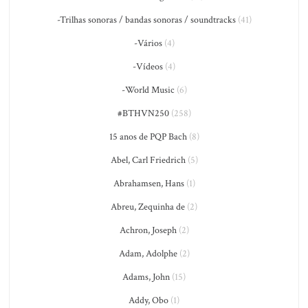
-Trilhas sonoras / bandas sonoras / soundtracks
(41)
-Vários
(4)
-Vídeos
(4)
-World Music
(6)
#BTHVN250
(258)
15 anos de PQP Bach
(8)
Abel, Carl Friedrich
(5)
Abrahamsen, Hans
(1)
Abreu, Zequinha de
(2)
Achron, Joseph
(2)
Adam, Adolphe
(2)
Adams, John
(15)
Addy, Obo
(1)