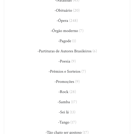
-Natalinas
(45)
-Obituário
(20)
-Ópera
(248)
-Órgão moderno
(7)
-Pagode
(1)
-Partituras de Autores Brasileiros
(6)
-Poesia
(9)
-Prêmios e Sorteios
(7)
-Promoções
(9)
-Rock
(28)
-Samba
(17)
-Sei lá
(13)
-Tango
(17)
-Tão chato ser gostoso
(17)