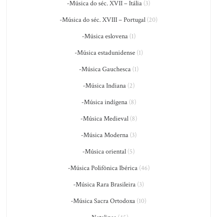
-Música do séc. XVII – Itália
(3)
-Música do séc. XVIII – Portugal
(20)
-Música eslovena
(1)
-Música estadunidense
(1)
-Música Gauchesca
(1)
-Música Indiana
(2)
-Música indígena
(8)
-Música Medieval
(8)
-Música Moderna
(3)
-Música oriental
(5)
-Música Polifônica Ibérica
(46)
-Música Rara Brasileira
(3)
-Música Sacra Ortodoxa
(10)