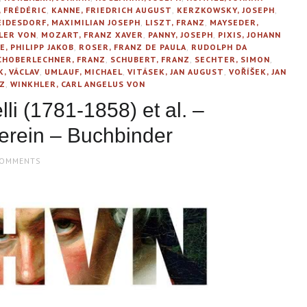
 FRÉDÉRIC
,
KANNE, FRIEDRICH AUGUST
,
KERZKOWSKY, JOSEPH
,
EIDESDORF, MAXIMILIAN JOSEPH
,
LISZT, FRANZ
,
MAYSEDER,
LER VON
,
MOZART, FRANZ XAVER
,
PANNY, JOSEPH
,
PIXIS, JOHANN
, PHILIPP JAKOB
,
ROSER, FRANZ DE PAULA
,
RUDOLPH DA
CHOBERLECHNER, FRANZ
,
SCHUBERT, FRANZ
,
SECHTER, SIMON
,
, VÁCLAV
,
UMLAUF, MICHAEL
,
VITÁSEK, JAN AUGUST
,
VOŘÍŠEK, JAN
NZ
,
WINKHLER, CARL ANGELUS VON
i (1781-1858) et al. –
verein – Buchbinder
COMMENTS