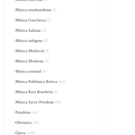
-Música estadunidense
(1)
-Música Gauchesca
(1)
-Música Indiana
(2)
-Música indígena
(8)
-Música Medieval
(8)
-Música Moderna
(3)
-Música oriental
(5)
-Música Polifônica Ibérica
(46)
-Música Rara Brasileira
(3)
-Música Sacra Ortodoxa
(10)
-Natalinas
(45)
-Obituário
(20)
-Ópera
(248)