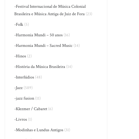
-Festival Internacional de Música Colonial
Brasileira e Música Antiga de Juiz de Fora
(23)
-Folk
(5)
-Harmonia Mundi – 50 anos
(16)
-Harmonia Mundi – Sacred Music
(14)
-Hinos
(2)
-História da Música Brasileira
(14)
-Interlúdios
(48)
-Jazz
(589)
-jazz fusion
(11)
-Klezmer / Cabaret
(6)
-Livros
(1)
-Modinhas e Lundus Antigos
(31)