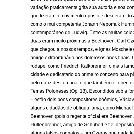
variação praticamente grita sua autoria e soa
que fizeram o movimento oposto e desceram do a
como o mui competente Johann Nepomuk Hummel, 
contemporâneo de Ludwig. Entre as muitas celeb
duas eram muito próximas a Beethoven: Carl Cz
que chegou a nossos tempos, e Ignaz Moscheles
amigo extraordinário nos dolorosos anos finais.
rodapé, como Friedrich Kalkbrenner, o mais fam
cidade e dedicatário do primeiro concerto para pi
pelo nariz descomunal e que também recebeu um
Temas Poloneses (Op. 13). Escondidos sob a f
– estão dois bons compositores boêmios, Václa
alguns cidadãos de oblíqua fama, como Michael 
Beethoven (pois o regente oficial era Beethoven
Hüttenbrenner, amigo de Schubert e fiel deposit
alguns falsos cognatos – um Czerny que nada t