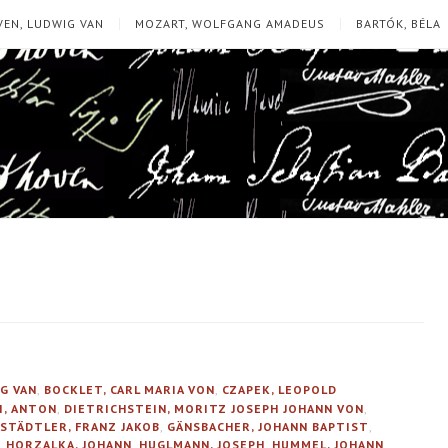
EN, LUDWIG VAN
MOZART, WOLFGANG AMADEUS
BARTÓK, BÉLA
G VAN
,
BOCKLET, CARL MARIA VON
,
CZAPEK, LEOPOLD
I, ANTON
,
DIETRICHSTEIN, MORITZ JOSEPH JOHANN VON
,
STÄDTLER, FRANZ JAKOB
,
GÄNSBACHER, JOHANN BAPTIST
,
,
HORZALKA, JOHANN
,
HUGLMANN, JOSEPH
,
HUMMEL, JOHANN