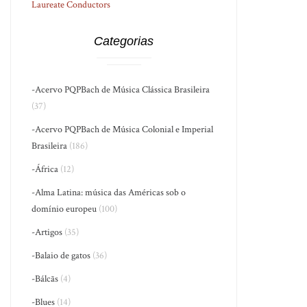
Laureate Conductors
Categorias
-Acervo PQPBach de Música Clássica Brasileira
(37)
-Acervo PQPBach de Música Colonial e Imperial
Brasileira
(186)
-África
(12)
-Alma Latina: música das Américas sob o
domínio europeu
(100)
-Artigos
(35)
-Balaio de gatos
(36)
-Bálcãs
(4)
-Blues
(14)