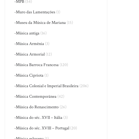
-MPB
(54)
-Muro das Lamentações
(1)
-Museu da Música de Mariana
(15)
-Música antiga
(16)
-Música Armênia
(3)
-Música Armorial
(12)
-Música Barroca Francesa
(120)
-Música Cipriota
(1)
-Música Colonial e Imperial Brasileira
(206)
-Música Contemporânea
(42)
-Música do Renascimento
(26)
-Música do séc. XVII – Itália
(3)
-Música do séc. XVIII – Portugal
(20)
-Música eslovena
(1)