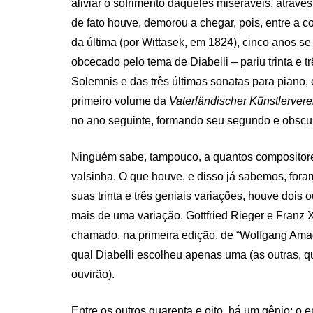
aliviar o sofrimento daqueles miseráveis, atravé
de fato houve, demorou a chegar, pois, entre a 
da última (por Wittasek, em 1824), cinco anos
obcecado pelo tema de Diabelli – pariu trinta e t
Solemnis e das três últimas sonatas para piano,
primeiro volume da
Vaterländischer Künstlervere
no ano seguinte, formando seu segundo e obscu
Ninguém sabe, tampouco, a quantos compositores
valsinha. O que houve, e disso já sabemos, fora
suas trinta e três geniais variações, houve dois
mais de uma variação. Gottfried Rieger e Franz 
chamado, na primeira edição, de “Wolfgang Amad
qual Diabelli escolheu apenas uma (as outras, 
ouvirão).
Entre os outros quarenta e oito, há um gênio: o