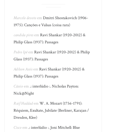
Marcelo devoto
em
Dmitri Shostakovich (1906-
1975): Canções e Valsas (coisa rara)
candida pires
em
Ravi Shankar (1920-2012) &
Philip Glass (1937): Passages
Pedro Ipê
em
Ravi Shankar (1920-2012) & Philip
Glass (1937): Passages
Adilson Assis
em
Ravi Shankar (1920-2012) &
Philip Glass (1937): Passages
Cássio
em
.: interlúdio :. Nicholas Payton:
Nick@Night
Raif Haddad
em
W. A. Mozart (1756-1791):
Réquiem, Exultate, Jubilate (Berliner, Karajan /
Dresden, Klee)
Cisco
em
.: interlúdio :. Joni Mitchell: Blue