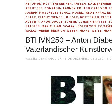
NEPOMUK
,
HÜTTENBRENNER, ANSELM
,
KALKBRENNER,
KREUTZER, CONRADIN
,
LANNOY, EDUARD GRAF VON
,
L
JOSEPH
,
MOSCHELES, IGNAZ
,
MOSEL, IGNAZ FRANZ ED
PETER
,
PLACHY, WENZEL
,
RIEGER, GOTTFRIED
,
RIOTTE
ÁUSTRIA, ARQUIDUQUE
,
SCHENK, JOHANN BAPTIST
,
S
STADLER, MAXIMILIAN
,
SZALAY, JOSEPH VON
,
TOMÁŠEK
VÁCLAV
,
WEBER, BEDŘICH
,
WEBER, FRANZ
,
WEISS, FRA
BTHVN250 – Anton Diabell
Vaterländischer Künstler
AUTHOR
POSTED
VASSILY GENRIKHOVICH
5 DE DEZEMBRO DE 2020
3 
ON