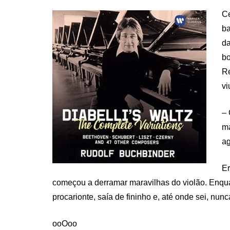
Ce
ba
da
bo
Re
vi
– 
ma
ag
Er
começou a derramar maravilhas do violão. Enqua
procarionte, saía de fininho e, até onde sei, nun
ooOoo