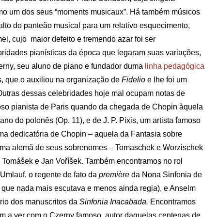
 como um dos seus “moments musicaux”. Há também músicos
lto do panteão musical para um relativo esquecimento,
cujo maior defeito e tremendo azar foi ser
ridades pianísticas da época que legaram suas variações,
erny, seu aluno de piano e fundador duma
linha pedagógica
, que o auxiliou na organização de
Fidelio
e lhe foi um
 Outras dessas celebridades hoje mal ocupam notas de
oso pianista de Paris quando da chegada de Chopin àquela
ano do polonês (Op. 11), e de J. P. Pixis, um artista famoso
a dedicatória de Chopin – aquela da Fantasia sobre
orma alemã de seus sobrenomes – Tomaschek e Worzischek
v Tomášek e Jan Voříšek. Também encontramos no rol
Umlauf, o regente de fato da
première
da Nona Sinfonia de
, que nada mais escutava e menos ainda regia), e Anselm
ário dos manuscritos da
Sinfonia Inacabada.
Encontramos
em a ver com o Czerny famoso, autor daquelas centenas de