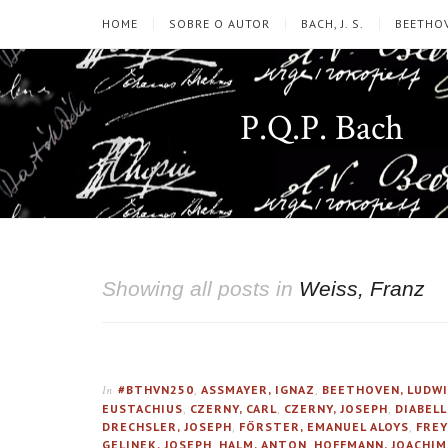
HOME
SOBRE O AUTOR
BACH, J. S.
BEETHOV
P.Q.P. Bach
Showing all posts in
Weiss, Franz
#BTHVN250
,
ASSMAYER, IGNAZ
,
BEETHOVEN, LUDWI
In
EUSTACHIUS
,
CZERNY, CARL
,
CZERNY, JOSEPH
,
DIABELL
DRECHSLER, JOSEPH
,
FÖRSTER, EMANUEL ALOYS
,
FREY
GELINEK, JOSEPH
,
HALM, ANTON
,
HOFFMANN, JOACHIM