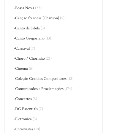
-Bossa Nova
(22)
-Canção francesa (Chanson)
(5)
-Canto da Sibila
(3)
-Canto Gregoriano
(13)
-Carnaval
(7)
-Choro / Chorinho
(21)
-Cinema
(5)
-Coleção Grandes Compositores
(12)
-Comunicados e Proclamações
(174)
-Concertos
(5)
-DG Essentials
(7)
-Eletrônica
(3)
-Entrevistas
(10)