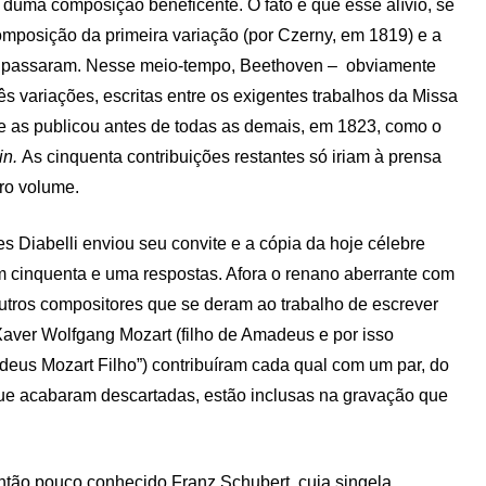
s duma composição beneficente. O fato é que esse alívio, se
composição da primeira variação (por Czerny, em 1819) e a
 se passaram. Nesse meio-tempo, Beethoven – obviamente
rês variações, escritas entre os exigentes trabalhos da Missa
 e as publicou antes de todas as demais, em 1823, como o
in.
As cinquenta contribuições restantes só iriam à prensa
ro volume.
 Diabelli enviou seu convite e a cópia da hoje célebre
m cinquenta e uma respostas. Afora o renano aberrante com
 outros compositores que se deram ao trabalho de escrever
Xaver Wolfgang Mozart (filho de Amadeus e por isso
eus Mozart Filho”) contribuíram cada qual com um par, do
que acabaram descartadas, estão inclusas na gravação que
 então pouco conhecido Franz Schubert, cuja singela