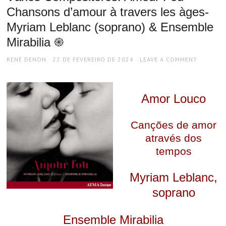
Chansons d’amour à travers les àges-
Myriam Leblanc (soprano) & Ensemble
Mirabilia ֍
AUTHOR
POSTED
RENÉ DENON
22 DE FEVEREIRO DE 2024
LEAVE A COMMENT
ON
Amor Louco
Canções de amor
através dos
tempos
Myriam Leblanc,
soprano
Ensemble Mirabilia