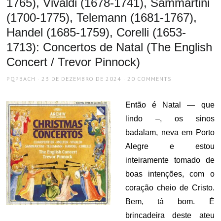
1765), Vivaldi (1678-1741), Sammartini
(1700-1775), Telemann (1681-1767),
Handel (1685-1759), Corelli (1653-
1713): Concertos de Natal (The English
Concert / Trevor Pinnock)
AUTHOR
POSTED
PQPBACH
23 DE DEZEMBRO DE 2024
20 COMMENTS
ON
Então é Natal — que
lindo –, os sinos
badalam, neva em Porto
Alegre e estou
inteiramente tomado de
boas intenções, com o
coração cheio de Cristo.
Bem, tá bom. É
brincadeira deste ateu