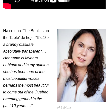
Na coluna ‘The Book is on
the Table’ de hoje: “It’s
like
a brandy distillate,
absolutely transparent …
Her name is Myriam
Leblanc and in my opinion
she has been one of the
most beautiful voices,
perhaps the most beautiful,
to come out of the Quebec
breeding ground in the
past 10 years …”
M Leblanc