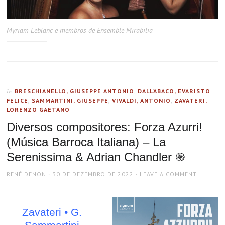
Myriam Leblanc e membros de Ensemble Mirabilia
BRESCHIANELLO, GIUSEPPE ANTONIO
,
DALL'ABACO, EVARISTO
In
FELICE
,
SAMMARTINI, GIUSEPPE
,
VIVALDI, ANTONIO
,
ZAVATERI,
LORENZO GAETANO
Diversos compositores: Forza Azurri!
(Música Barroca Italiana) – La
Serenissima & Adrian Chandler ֍
AUTHOR
POSTED
RENÉ DENON
30 DE DEZEMBRO DE 2022
LEAVE A COMMENT
ON
Zavateri • G.