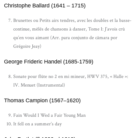
Christophe Ballard (1641 – 1715)
Brunettes ou Petits airs tendres, avec les doubles et la basse-
continue, mêlés de chansons à danser, Tome I: J’avois crû
qu’en vous aimant (Arr. para conjunto de câmara por
Grégoire Jeay)
George Frideric Handel (1685-1759)
Sonate pour flûte no 2 en mi mineur, HWV 375, « Halle »:
IV. Menuet (Instrumental)
Thomas Campion (1567–1620)
Fain Would I Wed a Fair Young Man
It fell on a summer’s day