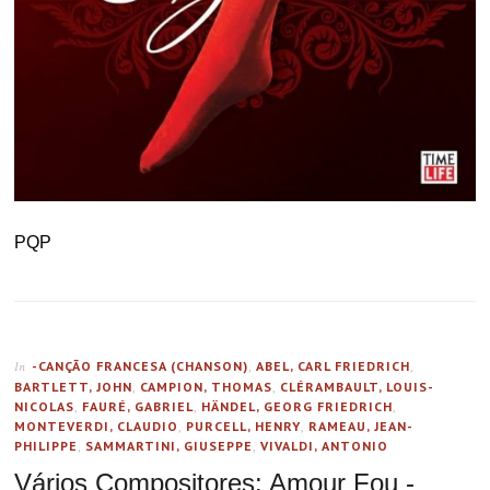
PQP
-CANÇÃO FRANCESA (CHANSON)
,
ABEL, CARL FRIEDRICH
,
In
BARTLETT, JOHN
,
CAMPION, THOMAS
,
CLÉRAMBAULT, LOUIS-
NICOLAS
,
FAURÉ, GABRIEL
,
HÄNDEL, GEORG FRIEDRICH
,
MONTEVERDI, CLAUDIO
,
PURCELL, HENRY
,
RAMEAU, JEAN-
PHILIPPE
,
SAMMARTINI, GIUSEPPE
,
VIVALDI, ANTONIO
Vários Compositores: Amour Fou -