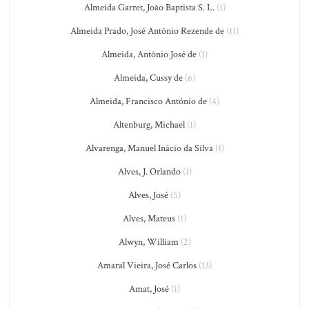
Almeida Garret, João Baptista S. L.
(1)
Almeida Prado, José Antônio Rezende de
(11)
Almeida, Antônio José de
(1)
Almeida, Cussy de
(6)
Almeida, Francisco António de
(4)
Altenburg, Michael
(1)
Alvarenga, Manuel Inácio da Silva
(1)
Alves, J. Orlando
(1)
Alves, José
(5)
Alves, Mateus
(1)
Alwyn, William
(2)
Amaral Vieira, José Carlos
(13)
Amat, José
(1)