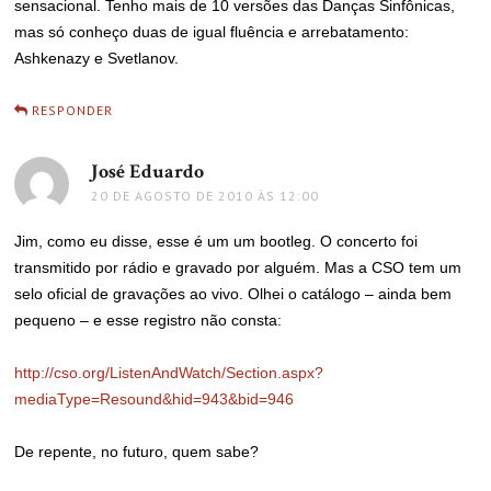
sensacional. Tenho mais de 10 versões das Danças Sinfônicas,
mas só conheço duas de igual fluência e arrebatamento:
Ashkenazy e Svetlanov.
RESPONDER
José Eduardo
disse:
20 DE AGOSTO DE 2010 ÀS 12:00
Jim, como eu disse, esse é um um bootleg. O concerto foi
transmitido por rádio e gravado por alguém. Mas a CSO tem um
selo oficial de gravações ao vivo. Olhei o catálogo – ainda bem
pequeno – e esse registro não consta:
http://cso.org/ListenAndWatch/Section.aspx?
mediaType=Resound&hid=943&bid=946
De repente, no futuro, quem sabe?