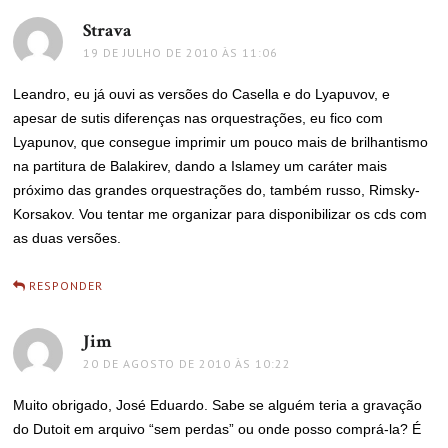
Strava
disse:
19 DE JULHO DE 2010 ÀS 11:06
Leandro, eu já ouvi as versões do Casella e do Lyapuvov, e
apesar de sutis diferenças nas orquestrações, eu fico com
Lyapunov, que consegue imprimir um pouco mais de brilhantismo
na partitura de Balakirev, dando a Islamey um caráter mais
próximo das grandes orquestrações do, também russo, Rimsky-
Korsakov. Vou tentar me organizar para disponibilizar os cds com
as duas versões.
RESPONDER
Jim
disse:
20 DE AGOSTO DE 2010 ÀS 10:22
Muito obrigado, José Eduardo. Sabe se alguém teria a gravação
do Dutoit em arquivo “sem perdas” ou onde posso comprá-la? É