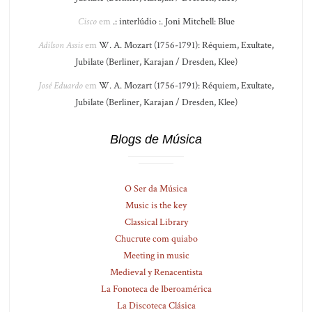
Cisco
em
.: interlúdio :. Joni Mitchell: Blue
Adilson Assis
em
W. A. Mozart (1756-1791): Réquiem, Exultate,
Jubilate (Berliner, Karajan / Dresden, Klee)
José Eduardo
em
W. A. Mozart (1756-1791): Réquiem, Exultate,
Jubilate (Berliner, Karajan / Dresden, Klee)
Blogs de Música
O Ser da Música
Music is the key
Classical Library
Chucrute com quiabo
Meeting in music
Medieval y Renacentista
La Fonoteca de Iberoamérica
La Discoteca Clásica