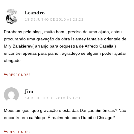
Leandro
disse:
18 DE JUNHO DE 2010 ÀS 22:22
Parabens pelo blog , muito bom , preciso de uma ajuda, estou
procurando uma gravação da obra Islamey fantaisie orientale de
Mily Balakierev( arranjo para orquestra de Alfredo Casella )
encontrei apenas para piano , agradeço se alguem poder ajudar
obrigado
RESPONDER
Jim
disse:
14 DE JULHO DE 2010 ÀS 17:15
Meus amigos, que gravação é esta das Danças Sinfônicas? Não
encontro em catálogo. É realmente com Dutoit e Chicago?
RESPONDER