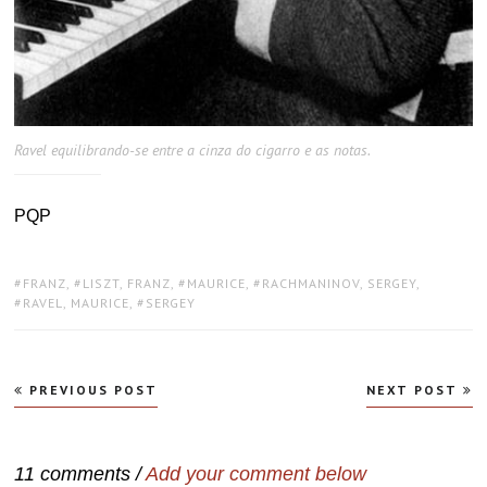
Ravel equilibrando-se entre a cinza do cigarro e as notas.
PQP
TAGS:
FRANZ
,
LISZT, FRANZ
,
MAURICE
,
RACHMANINOV, SERGEY
,
RAVEL, MAURICE
,
SERGEY
Navegação
PREVIOUS POST
NEXT POST
de
Post
11 comments /
Add your comment below