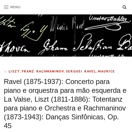
SE
MENU
LISZT, FRANZ
,
RACHMANINOV, SERGUEI
,
RAVEL, MAURICE
In
Ravel (1875-1937): Concerto para
piano e orquestra para mão esquerda e
La Valse, Liszt (1811-1886): Totentanz
para piano e Orchestra e Rachmaninov
(1873-1943): Danças Sinfônicas, Op.
45