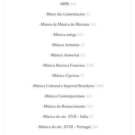
-MPB
(54)
-Muro das Lamentações
(1)
-Museu da Música de Mariana
(15)
-Música antiga
(16)
-Música Armênia
(3)
-Música Armorial
(12)
-Música Barroca Francesa
(120)
-Música Cipriota
(1)
-Música Colonial e Imperial Brasileira
(206)
-Música Contemporânea
(42)
-Música do Renascimento
(26)
-Música do séc. XVII – Itália
(3)
-Música do séc. XVIII – Portugal
(20)