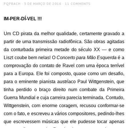
AUTHOR
POSTED
PQPBACH
3 DE MARÇO DE 2016
11 COMMENTS
ON
IM-PER-DÍ-VEL !!!
Um CD pirata da melhor qualidade, certamente gravado a
partir de uma transmissão radiofônica. São obras agitadas
da conturbada primeira metade do século XX — e como
Liszt coube bem nelas! O
Concerto para Mão Esquerda
é a
comprovação do contato de Ravel com uma época terrível
para a Europa. Ele foi composto, quase como um desafio,
para o eminente pianista austríaco Paul Wittgenstein, que
tinha perdido o braço direito num combate da Primeira
Guerra Mundial e cuja carreira parecia terminada. Contudo,
Wittgenstein, com enorme coragem, recusou conformar-se
com o fato, e escreveu a vários compositores, pedindo-lhes
que escrevessem músicas que ele pudesse tocar apenas