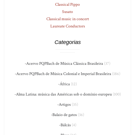
Classical Pippo
Susato
Classical music in concert
Laureate Conductors
Categorias
-Acervo PQPBach de Música Clássica Brasileira
(37)
-Acervo PQPBach de Música Colonial e Imperial Brasileira
(186)
-África
(12)
-Alma Latina: música das Américas sob o domínio europeu
(100)
-Artigos
(35)
-Balaio de gatos
(36)
-Bálcãs
(4)