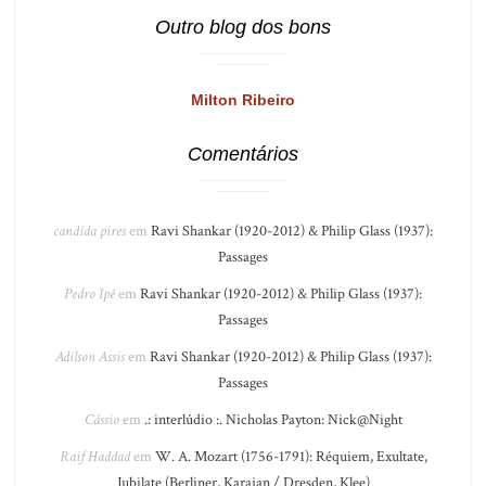
Outro blog dos bons
Milton Ribeiro
Comentários
candida pires
em
Ravi Shankar (1920-2012) & Philip Glass (1937):
Passages
Pedro Ipê
em
Ravi Shankar (1920-2012) & Philip Glass (1937):
Passages
Adilson Assis
em
Ravi Shankar (1920-2012) & Philip Glass (1937):
Passages
Cássio
em
.: interlúdio :. Nicholas Payton: Nick@Night
Raif Haddad
em
W. A. Mozart (1756-1791): Réquiem, Exultate,
Jubilate (Berliner, Karajan / Dresden, Klee)