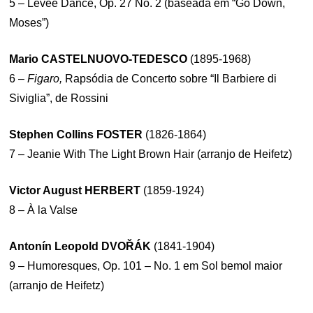
5 – Levee Dance, Op. 27 No. 2 (baseada em “Go Down,
Moses”)
Mario CASTELNUOVO-TEDESCO
(1895-1968)
6 –
Figaro,
Rapsódia de Concerto sobre “Il Barbiere di
Siviglia”, de Rossini
Stephen Collins FOSTER
(1826-1864)
7 – Jeanie With The Light Brown Hair (arranjo de Heifetz)
Victor August HERBERT
(1859-1924)
8 – À la Valse
Antonín Leopold DVOŘÁK
(1841-1904)
9 – Humoresques, Op. 101 – No. 1 em Sol bemol maior
(arranjo de Heifetz)