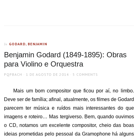
GODARD, BENJAMIN
In
Benjamin Godard (1849-1895): Obras
para Violino e Orquestra
AUTHOR
POSTED
PQPBACH
1 DE AGOSTO DE 2014
5 COMMENTS
ON
Mais um bom compositor que ficou por aí, no limbo.
Deve ser de família; afinal, atualmente, os filmes de Godard
parecem ter música e ruídos mais interessantes do que
imagens e roteiro… Mas tergiverso. Bem, quando ouvimos
o CD, notamos um excelente compositor, cheio das boas
ideias prometidas pelo pessoal da Gramophone há alguns