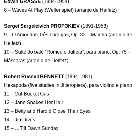
Edwin GRASSE
(1884-1954)
8 – Waves At Play (Wellenspiel) (arranjo de Heifetz)
Sergei Sergeieivich PROFOKIEV
(1891-1953)
9 – O Amor das Três Laranjas, Op. 33 – Marcha (arranjo de
Heifetz)
10 – Suíte do balé “Romeu e Julieta”, para piano, Op. 75 –
Máscaras (arranjo de Heifetz)
Robert Russell BENNETT
(1894-1981)
Hexapoda (five studies in Jitteroptera), para violino e piano
11 – Gut-Bucket Gus
12 – Jane Shakes Her Hair
13 – Betty and Harold Close Their Eyes
14 – Jim Jives
15 – …Till Dawn Sunday