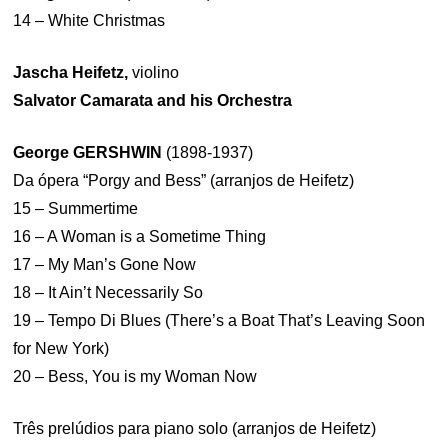
14 – White Christmas
Jascha Heifetz,
violino
Salvator Camarata and his Orchestra
George GERSHWIN
(1898-1937)
Da ópera “Porgy and Bess” (arranjos de Heifetz)
15 – Summertime
16 – A Woman is a Sometime Thing
17 – My Man’s Gone Now
18 – It Ain’t Necessarily So
19 – Tempo Di Blues (There’s a Boat That’s Leaving Soon
for New York)
20 – Bess, You is my Woman Now
Três prelúdios para piano solo (arranjos de Heifetz)