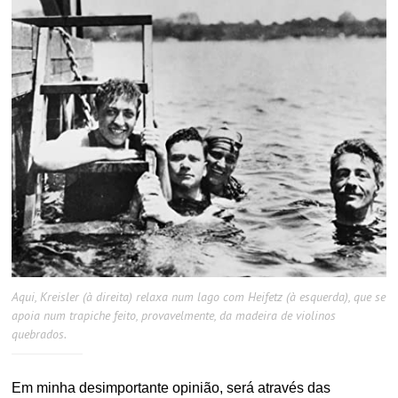
Aqui, Kreisler (à direita) relaxa num lago com Heifetz (à esquerda), que se
apoia num trapiche feito, provavelmente, da madeira de violinos
quebrados.
Em minha desimportante opinião, será através das