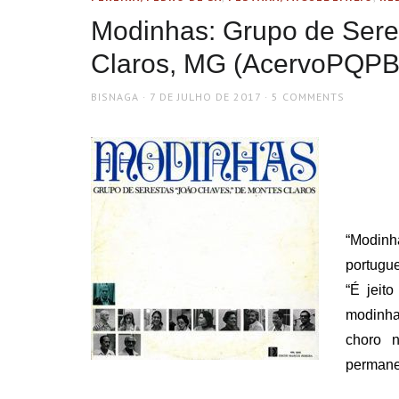
Modinhas: Grupo de Sere
Claros, MG (AcervoPQPB
AUTHOR
POSTED
BISNAGA
7 DE JULHO DE 2017
5 COMMENTS
ON
“Modinh
portugu
“É jeito
modinha
choro n
permane