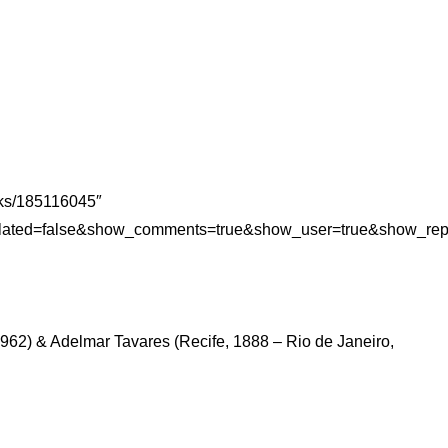
cks/185116045″
elated=false&show_comments=true&show_user=true&show_repo
962) & Adelmar Tavares (Recife, 1888 – Rio de Janeiro,