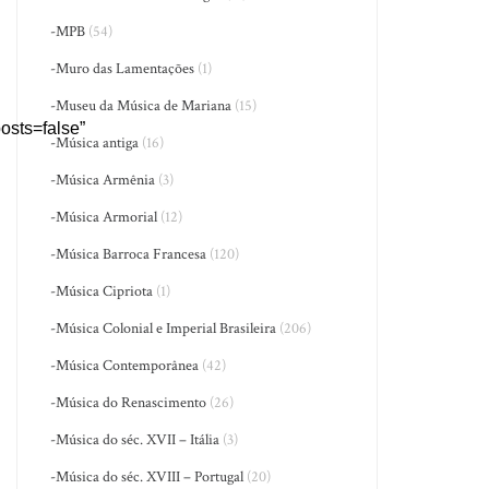
-MPB
(54)
-Muro das Lamentações
(1)
-Museu da Música de Mariana
(15)
sts=false”
-Música antiga
(16)
-Música Armênia
(3)
-Música Armorial
(12)
-Música Barroca Francesa
(120)
-Música Cipriota
(1)
-Música Colonial e Imperial Brasileira
(206)
-Música Contemporânea
(42)
-Música do Renascimento
(26)
-Música do séc. XVII – Itália
(3)
-Música do séc. XVIII – Portugal
(20)