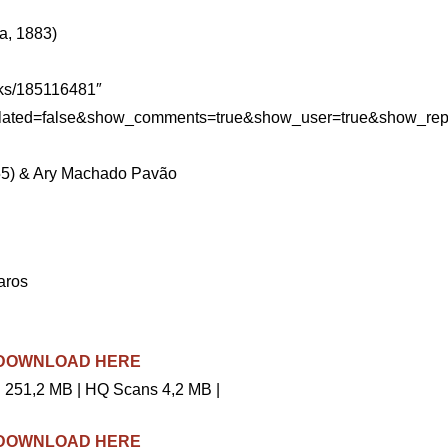
a, 1883)
cks/185116481″
elated=false&show_comments=true&show_user=true&show_repo
955) & Ary Machado Pavão
aros
– DOWNLOAD HERE
 251,2 MB | HQ Scans 4,2 MB |
– DOWNLOAD HERE