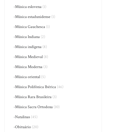
-Música eslovena
(1)
-Música estadunidense
(1)
-Música Gauchesca
(1)
-Música Indiana
(2)
-Música indígena
(8)
-Música Medieval
(8)
-Música Moderna
(3)
-Música oriental
(5)
-Música Polifônica Ibérica
(46)
-Música Rara Brasileira
(3)
-Música Sacra Ortodoxa
(10)
-Natalinas
(45)
-Obituário
(20)