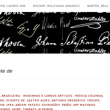
EN, LUDWIG VAN
MOZART, WOLFGANG AMADEUS
BARTÓK, BÉLA
nte de
L BRASILEIRA
,
-MODINHAS E LUNDUS ANTIGOS
,
-MÚSICA COLONIAL
HO, VICENTE DE
,
CASTRO ALVES, ANTONIO FREDERICO
,
CRESPO,
NHA
,
LYRA, ABDON
,
PASSOS, GUIMARÃES
,
PAVÃO, ARY MACHADO
,
DONDO, JAIME
,
TAVARES, ALDEMAR