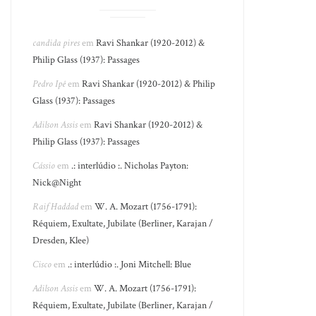
candida pires
em
Ravi Shankar (1920-2012) &
Philip Glass (1937): Passages
Pedro Ipê
em
Ravi Shankar (1920-2012) & Philip
Glass (1937): Passages
Adilson Assis
em
Ravi Shankar (1920-2012) &
Philip Glass (1937): Passages
Cássio
em
.: interlúdio :. Nicholas Payton:
Nick@Night
Raif Haddad
em
W. A. Mozart (1756-1791):
Réquiem, Exultate, Jubilate (Berliner, Karajan /
Dresden, Klee)
Cisco
em
.: interlúdio :. Joni Mitchell: Blue
Adilson Assis
em
W. A. Mozart (1756-1791):
Réquiem, Exultate, Jubilate (Berliner, Karajan /