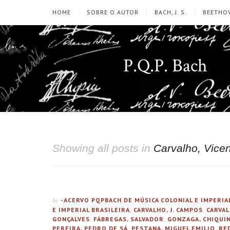
HOME
SOBRE O AUTOR
BACH, J. S.
BEETHOV
P.Q.P. Bach
Showing all posts in
Carvalho, Vice
-ACERVO PQPBACH DE MÚSICA COLONIAL E IMPERIA
In
E IMPERIAL BRASILEIRA
,
CARVALHO, J. CAMPOS
,
CARVAL
GONÇALVES
,
FÁBREGAS, SALVADOR
,
GONZAGA, CHIQUI
PEREIRA, PEDRO DE SÁ
,
PESTANA, MIGUEL EMILIO
,
RE