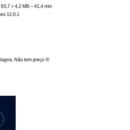
93,7 + 4,2 MB – 41,4 min
es 12.0.1
agna. Não tem preço !!!