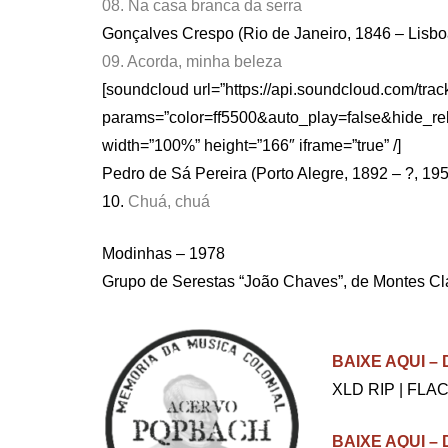
08. Na casa branca da serra
Gonçalves Crespo (Rio de Janeiro, 1846 – Lisbo
09. Acorda, minha beleza
[soundcloud url=”https://api.soundcloud.com/tra
params=”color=ff5500&auto_play=false&hide_r
width=”100%” height=”166″ iframe=”true” /]
Pedro de Sá Pereira (Porto Alegre, 1892 – ?, 1
10.
Chuá, chuá
Modinhas – 1978
Grupo de Serestas “João Chaves”, de Montes Cl
BAIXE AQUI 
XLD RIP | FLAC
BAIXE AQUI 