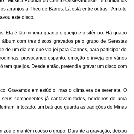
lo ” Música Popular do Centro-Oeste/Sudeste ” e confiamos
os arranjos a Theo de Barros. Lá está entre outras, “Amo-te
avou este disco.
. Ela é tão mineira quanto o queijo e o silêncio. Há quatro
 álbum com tres discos gravados pelo grupo de Serestas
e de um dia em que via-jei para Cannes, para participar do
odinhas, provocando espanto, emoção e inveja em vários
ó tem queijos. Desde então, pretendia gravar um disco com
isco. Gravamos em estúdio, mas o clima era de serenata. O
 seus componentes já cantavam todos, herdeiros de uma
feriram, intocado, um baú que guarda as tradições de Minas
nizou e mantém coeso o grupo. Durante a gravação, deixou