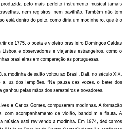
roduzida pelo mais perfeito instrumento musical jamais
ravelhas, nem registros, nem pavilhão. Também não tem
sso está dentro do peito, como diria um modinheiro, que é o
artir de 1775, o poeta e violeiro brasileiro Domingos Caldas
Lisboa e observadores e viajantes estrangeiros, como o
inhas brasileiras em comparação às portuguesas.
, a modinha de salão voltou ao Brasil. Dali, no século XIX,
b a luz dos lampiões. “Na pausa das vozes, o bater dos
a ganhou pelas mãos dos seresteiros e trovadores.
Alves e Carlos Gomes, compuseram modinhas. A formação
as, com acompanhamento de violão, bandolim e flauta. A
 da música está revivendo a modinha. Em 1974, dedicamos