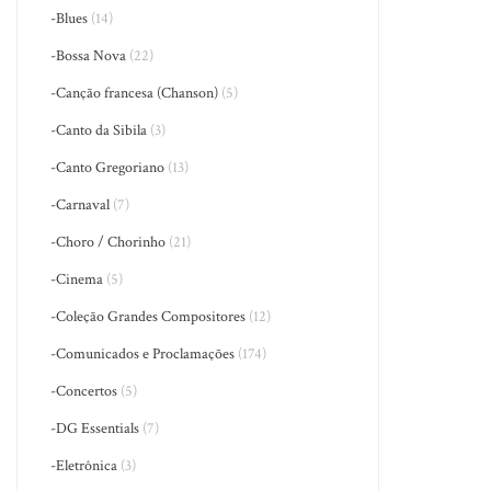
-Blues
(14)
-Bossa Nova
(22)
-Canção francesa (Chanson)
(5)
-Canto da Sibila
(3)
-Canto Gregoriano
(13)
-Carnaval
(7)
-Choro / Chorinho
(21)
-Cinema
(5)
-Coleção Grandes Compositores
(12)
-Comunicados e Proclamações
(174)
-Concertos
(5)
-DG Essentials
(7)
-Eletrônica
(3)