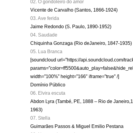
02. O gondoleiro do amor
Vicente de Carvalho (Santos, 1866-1924)
03. Ave ferida
Jaime Redondo (S. Paulo, 1890-1952)
04. Saudade
Chiquinha Gonzaga (Rio deJaneiro, 1847-1935)
05. Lua Branca
[soundcloud url=”https://api.soundcloud.com/tra
params=”color=ff5500&auto_play=false&hide_r
width=”100%” height=”166″ iframe=”true” /]
Domínio Público
06. Elvira escuta
Abdon Lyra (També, PE, 1888 – Rio de Janeiro,1
1963)
07. Stella
Guimarães Passos & Miguel Emilio Pestana