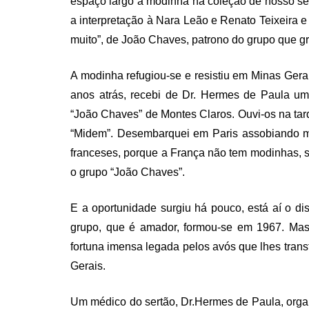
espaço largo à modinha na coleção de nosso se
a interpretação à Nara Leão e Renato Teixeira e 
muito”, de João Chaves, patrono do grupo que gr
A modinha refugiou-se e resistiu em Minas Gerais
anos atrás, recebi de Dr. Hermes de Paula um
“João Chaves” de Montes Claros. Ouvi-os na tard
“Midem”. Desembarquei em Paris assobiando m
franceses, porque a França não tem modinhas, s
o grupo “João Chaves”.
E a oportunidade surgiu há pouco, está aí o d
grupo, que é amador, formou-se em 1967. Mas
fortuna imensa legada pelos avós que lhes trans
Gerais.
Um médico do sertão, Dr.Hermes de Paula, orga