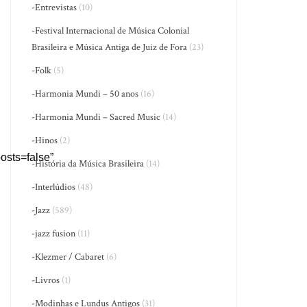
-Entrevistas
(10)
-Festival Internacional de Música Colonial
Brasileira e Música Antiga de Juiz de Fora
(23)
-Folk
(5)
-Harmonia Mundi – 50 anos
(16)
-Harmonia Mundi – Sacred Music
(14)
-Hinos
(2)
sts=false”
-História da Música Brasileira
(14)
-Interlúdios
(48)
-Jazz
(589)
-jazz fusion
(11)
-Klezmer / Cabaret
(6)
-Livros
(1)
-Modinhas e Lundus Antigos
(31)