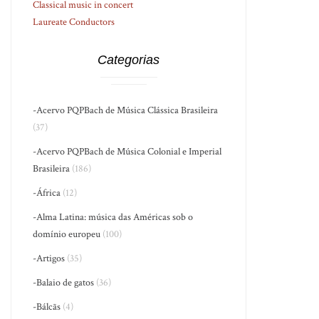
Classical music in concert
Laureate Conductors
Categorias
-Acervo PQPBach de Música Clássica Brasileira
(37)
-Acervo PQPBach de Música Colonial e Imperial
Brasileira
(186)
-África
(12)
-Alma Latina: música das Américas sob o
domínio europeu
(100)
-Artigos
(35)
-Balaio de gatos
(36)
-Bálcãs
(4)