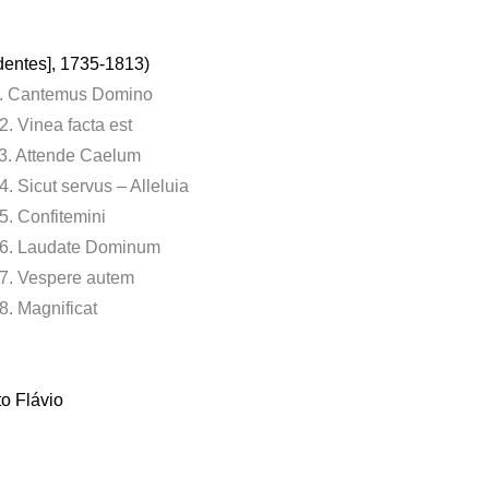
dentes], 1735-1813)
 1. Cantemus Domino
. Vinea facta est
 3. Attende Caelum
 Sicut servus – Alleluia
5. Confitemini
o 6. Laudate Dominum
 7. Vespere autem
8. Magnificat
o Flávio