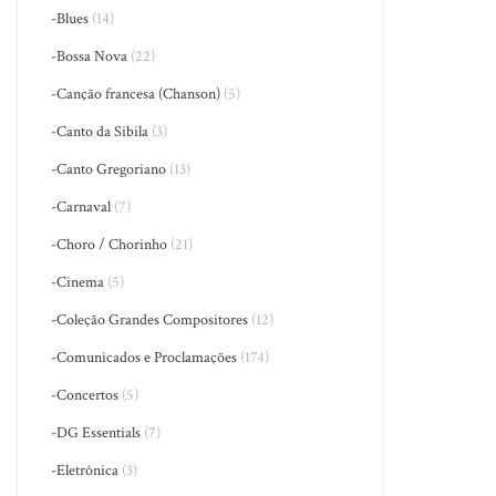
-Blues
(14)
-Bossa Nova
(22)
-Canção francesa (Chanson)
(5)
-Canto da Sibila
(3)
-Canto Gregoriano
(13)
-Carnaval
(7)
-Choro / Chorinho
(21)
-Cinema
(5)
-Coleção Grandes Compositores
(12)
-Comunicados e Proclamações
(174)
-Concertos
(5)
-DG Essentials
(7)
-Eletrônica
(3)