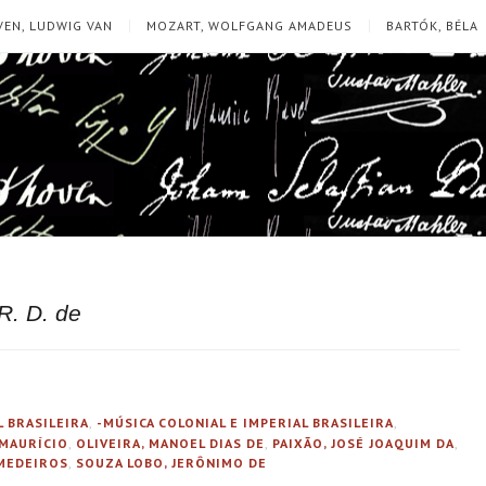
EN, LUDWIG VAN
MOZART, WOLFGANG AMADEUS
BARTÓK, BÉLA
R. D. de
L BRASILEIRA
,
-MÚSICA COLONIAL E IMPERIAL BRASILEIRA
,
 MAURÍCIO
,
OLIVEIRA, MANOEL DIAS DE
,
PAIXÃO, JOSÉ JOAQUIM DA
,
 MEDEIROS
,
SOUZA LOBO, JERÔNIMO DE