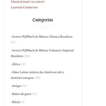
Classical music in concert
Laureate Conductors
Categorias
-Acervo PQPBach de Música Clássica Brasileira
(37)
-Acervo PQPBach de Música Colonial e Imperial
Brasileira
(186)
-África
(12)
-Alma Latina: música das Américas sob o
domínio europeu
(100)
-Artigos
(35)
-Balaio de gatos
(36)
-Bálcãs
(4)