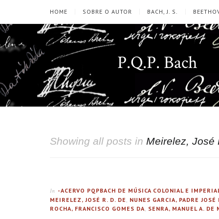
HOME
SOBRE O AUTOR
BACH, J. S.
BEETHOV
P.Q.P. Bach
Showing all posts in
Meirelez, José 
-ACERVO PQPBACH DE MÚSICA COLONIAL E IMPERIA
In
MEIRELEZ, JOSÉ R. D. DE
,
NUNES GARCIA, PADRE JOSÉ
ROCHA, FRANCISCO GOMES DA
,
SENRA, MANUEL A. DE