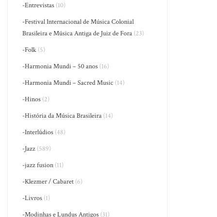
-Entrevistas
(10)
-Festival Internacional de Música Colonial
Brasileira e Música Antiga de Juiz de Fora
(23)
-Folk
(5)
-Harmonia Mundi – 50 anos
(16)
-Harmonia Mundi – Sacred Music
(14)
-Hinos
(2)
-História da Música Brasileira
(14)
-Interlúdios
(48)
-Jazz
(589)
-jazz fusion
(11)
-Klezmer / Cabaret
(6)
-Livros
(1)
-Modinhas e Lundus Antigos
(31)