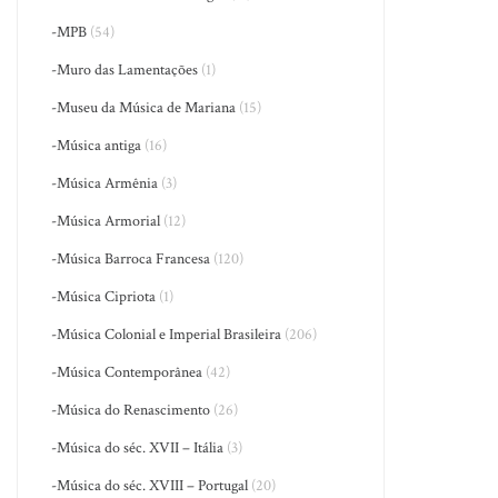
-MPB
(54)
-Muro das Lamentações
(1)
-Museu da Música de Mariana
(15)
-Música antiga
(16)
-Música Armênia
(3)
-Música Armorial
(12)
-Música Barroca Francesa
(120)
-Música Cipriota
(1)
-Música Colonial e Imperial Brasileira
(206)
-Música Contemporânea
(42)
-Música do Renascimento
(26)
-Música do séc. XVII – Itália
(3)
-Música do séc. XVIII – Portugal
(20)