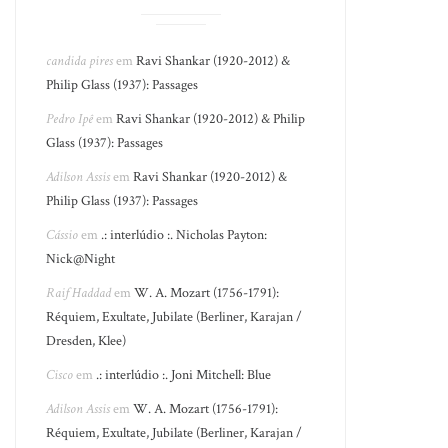
candida pires
em
Ravi Shankar (1920-2012) &
Philip Glass (1937): Passages
Pedro Ipê
em
Ravi Shankar (1920-2012) & Philip
Glass (1937): Passages
Adilson Assis
em
Ravi Shankar (1920-2012) &
Philip Glass (1937): Passages
Cássio
em
.: interlúdio :. Nicholas Payton:
Nick@Night
Raif Haddad
em
W. A. Mozart (1756-1791):
Réquiem, Exultate, Jubilate (Berliner, Karajan /
Dresden, Klee)
Cisco
em
.: interlúdio :. Joni Mitchell: Blue
Adilson Assis
em
W. A. Mozart (1756-1791):
Réquiem, Exultate, Jubilate (Berliner, Karajan /