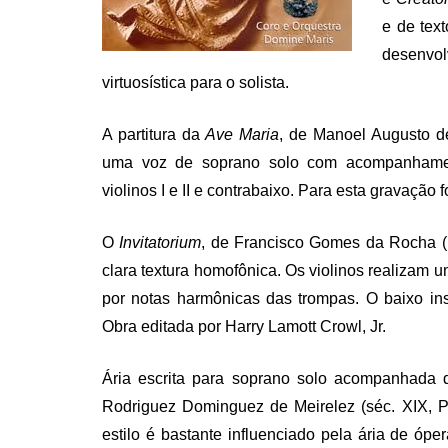
e de tex
desenvol
virtuosística para o solista.
A partitura da
Ave Maria
, de Manoel Augusto d
uma voz de soprano solo com acompanhamento 
violinos I e II e contrabaixo. Para esta gravação 
O
Invitatorium
, de Francisco Gomes da Rocha (1
clara textura homofônica. Os violinos realizam
por notas harmônicas das trompas. O baixo ins
Obra editada por Harry Lamott Crowl, Jr.
Ária escrita para soprano solo acompanhada 
Rodriguez Dominguez de Meirelez (séc. XIX, P
estilo é bastante influenciado pela ária de óper