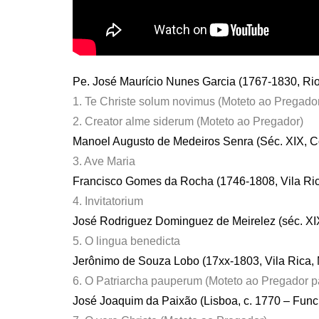
Pe. José Maurício Nunes Garcia (1767-1830, Rio
1. Te Christe solum novimus (Moteto ao Pregado
2. Creator alme siderum (Moteto ao Pregador)
Manoel Augusto de Medeiros Senra (Séc. XIX, 
3. Ave Maria
Francisco Gomes da Rocha (1746-1808, Vila Ri
4. Invitatorium
José Rodriguez Dominguez de Meirelez (séc. XIX
5. O lingua benedicta
Jerônimo de Souza Lobo (17xx-1803, Vila Rica,
6. O Patriarcha pauperum (Moteto ao Pregador pa
José Joaquim da Paixão (Lisboa, c. 1770 – Funch