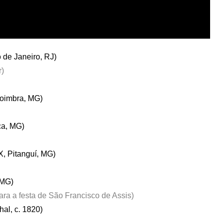
 de Janeiro, RJ)
r)
Coimbra, MG)
ca, MG)
, Pitanguí, MG)
 MG)
ra a festa de São Francisco de Assis)
al, c. 1820)