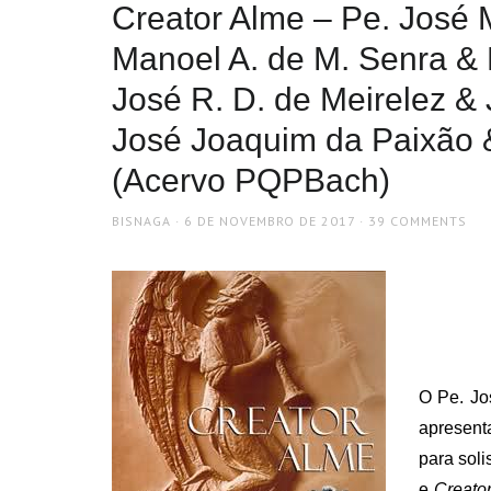
Creator Alme – Pe. José 
Manoel A. de M. Senra &
José R. D. de Meirelez &
José Joaquim da Paixão &
(Acervo PQPBach)
AUTHOR
POSTED
BISNAGA
6 DE NOVEMBRO DE 2017
39 COMMENTS
ON
.
O Pe. Jo
apresent
para soli
e
Creato