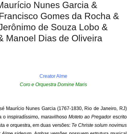
Maurício Nunes Garcia &
 Francisco Gomes da Rocha &
 Jerônimo de Souza Lobo &
 Manoel Dias de Oliveira
Creator Alme
Coro e Orquestra Domine Maris
sé Maurício Nunes Garcia (1767-1830, Rio de Janeiro, RJ)
a o inspiradíssimo, maravilhoso
Moteto ao Pregado
r escrito
sta e orquestra, em duas versões:
Te Christe solum novimus
r Alme siderum
. Ambas versões possuem estrutura musical