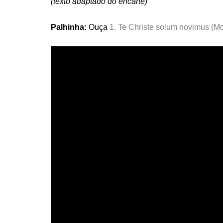
(texto adaptado do encarte)
Palhinha:
Ouça
1. Te Christe solum novimus (M