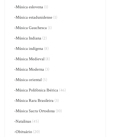
-Música eslovena
(1)
-Música estadunidense
(1)
-Música Gauchesca
(1)
-Música Indiana
(2)
-Música indígena
(8)
-Música Medieval
(8)
-Música Moderna
(3)
-Música oriental
(5)
-Música Polifônica Ibérica
(46)
-Música Rara Brasileira
(3)
-Música Sacra Ortodoxa
(10)
-Natalinas
(45)
-Obituário
(20)