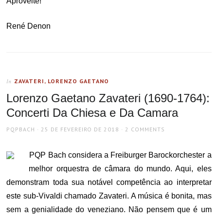
Aproveite!
René Denon
ZAVATERI, LORENZO GAETANO
In
Lorenzo Gaetano Zavateri (1690-1764):
Concerti Da Chiesa e Da Camara
AUTHOR
POSTED
PQPBACH
25 DE FEVEREIRO DE 2018
2 COMMENTS
ON
PQP Bach considera a Freiburger Barockorchester a
melhor orquestra de câmara do mundo. Aqui, eles
demonstram toda sua notável competência ao interpretar
este sub-Vivaldi chamado Zavateri. A música é bonita, mas
sem a genialidade do veneziano. Não pensem que é um