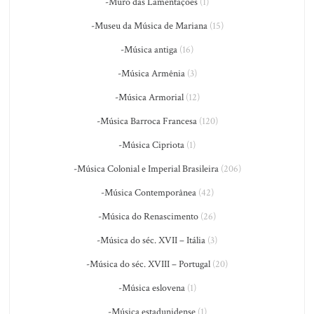
-Muro das Lamentações
(1)
-Museu da Música de Mariana
(15)
-Música antiga
(16)
-Música Armênia
(3)
-Música Armorial
(12)
-Música Barroca Francesa
(120)
-Música Cipriota
(1)
-Música Colonial e Imperial Brasileira
(206)
-Música Contemporânea
(42)
-Música do Renascimento
(26)
-Música do séc. XVII – Itália
(3)
-Música do séc. XVIII – Portugal
(20)
-Música eslovena
(1)
-Música estadunidense
(1)