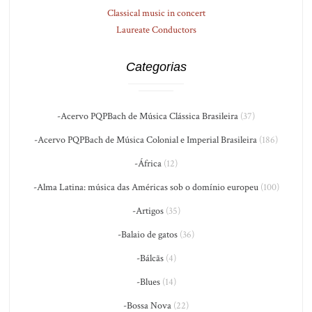
Classical music in concert
Laureate Conductors
Categorias
-Acervo PQPBach de Música Clássica Brasileira
(37)
-Acervo PQPBach de Música Colonial e Imperial Brasileira
(186)
-África
(12)
-Alma Latina: música das Américas sob o domínio europeu
(100)
-Artigos
(35)
-Balaio de gatos
(36)
-Bálcãs
(4)
-Blues
(14)
-Bossa Nova
(22)