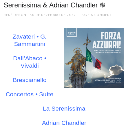
Serenissima & Adrian Chandler ֍
AUTHOR
POSTED
RENÉ DENON
30 DE DEZEMBRO DE 2022
LEAVE A COMMENT
ON
Zavateri • G.
Sammartini
Dall’Abaco •
Vivaldi
Brescianello
Concertos • Suíte
La Serenissima
Adrian Chandler