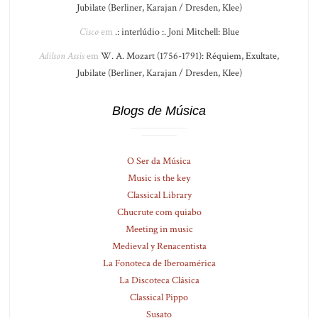
Jubilate (Berliner, Karajan / Dresden, Klee)
Cisco
em
.: interlúdio :. Joni Mitchell: Blue
Adilson Assis
em
W. A. Mozart (1756-1791): Réquiem, Exultate,
Jubilate (Berliner, Karajan / Dresden, Klee)
Blogs de Música
O Ser da Música
Music is the key
Classical Library
Chucrute com quiabo
Meeting in music
Medieval y Renacentista
La Fonoteca de Iberoamérica
La Discoteca Clásica
Classical Pippo
Susato