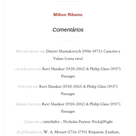
Milton Ribeiro
Comentários
Marcelo devoto
em
Dmitri Shostakovich (1906-1975): Canções e
Valsas (coisa rara)
candida pires
em
Ravi Shankar (1920-2012) & Philip Glass (1937):
Passages
Pedro Ipê
em
Ravi Shankar (1920-2012) & Philip Glass (1937):
Passages
Adilson Assis
em
Ravi Shankar (1920-2012) & Philip Glass (1937):
Passages
Cássio
em
.: interlúdio :. Nicholas Payton: Nick@Night
Raif Haddad
em
W. A. Mozart (1756-1791): Réquiem, Exultate,