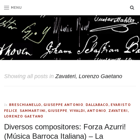
SE
MENU
Showing all posts in
Zavateri, Lorenzo Gaetano
BRESCHIANELLO, GIUSEPPE ANTONIO
,
DALL'ABACO, EVARISTO
In
FELICE
,
SAMMARTINI, GIUSEPPE
,
VIVALDI, ANTONIO
,
ZAVATERI,
LORENZO GAETANO
Diversos compositores: Forza Azurri!
(Música Barroca Italiana) – La