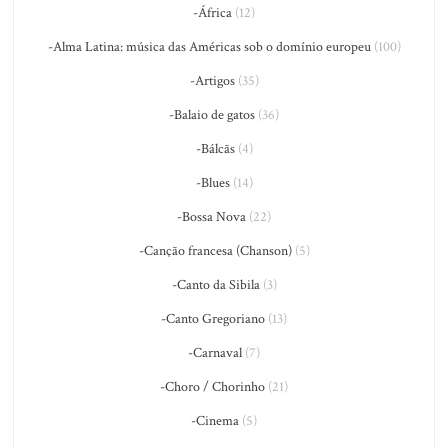
-África
(12)
-Alma Latina: música das Américas sob o domínio europeu
(100)
-Artigos
(35)
-Balaio de gatos
(36)
-Bálcãs
(4)
-Blues
(14)
-Bossa Nova
(22)
-Canção francesa (Chanson)
(5)
-Canto da Sibila
(3)
-Canto Gregoriano
(13)
-Carnaval
(7)
-Choro / Chorinho
(21)
-Cinema
(5)