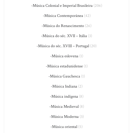
-Música Colonial e Imperial Brasileira
(206)
-Música Contemporânea
(42)
-Música do Renascimento
(26)
-Música do séc. XVII – Itália
(3)
-Música do séc. XVIII – Portugal
(20)
-Música eslovena
(1)
-Música estadunidense
(1)
-Música Gauchesca
(1)
-Música Indiana
(2)
-Música indígena
(8)
-Música Medieval
(8)
-Música Moderna
(3)
-Música oriental
(5)