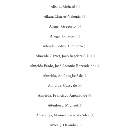
Alison, Richard
(1)
Alkan, Charles-Valentin
(2)
Allegri, Gregorio
(5)
Allegri, Lorenzo
(1)
Allende, Pedro Humberto
(1)
Almeida Garret, João Baptista S. L.
(1)
Almeida Prado, José Antônio Rezende de
(11)
Almeida, Antônio José de
(1)
Almeida, Cussy de
(6)
Almeida, Francisco António de
(4)
Altenburg, Michael
(1)
Alvarenga, Manuel Inácio da Silva
(1)
Alves, J. Orlando
(1)