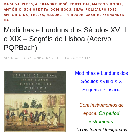
DA SILVA
,
PIRES, ALEXANDRE JOSÉ
,
PORTUGAL, MARCOS
,
RODIL,
ANTÓNIO
,
SCHIOPETTA, DOMINGOS
,
SILVA, POLICARPO JOSÉ
ANTÓNIO DA
,
TELLES, MANUEL
,
TRINDADE, GABRIEL FERNANDES
DA
Modinhas e Lunduns dos Séculos XVIII
e XIX – Segréis de Lisboa (Acervo
PQPBach)
AUTHOR
POSTED
BISNAGA
9 DE JUNHO DE 2017
10 COMMENTS
ON
Modinhas e Lunduns dos
Séculos XVIII e XIX
Segréis de Lisboa
Com instrumentos de
época
.
On period
instruments.
To my friend Duckjammy