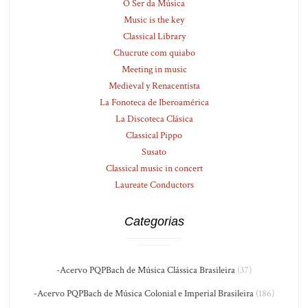
O Ser da Música
Music is the key
Classical Library
Chucrute com quiabo
Meeting in music
Medieval y Renacentista
La Fonoteca de Iberoamérica
La Discoteca Clásica
Classical Pippo
Susato
Classical music in concert
Laureate Conductors
Categorias
-Acervo PQPBach de Música Clássica Brasileira
(37)
-Acervo PQPBach de Música Colonial e Imperial Brasileira
(186)