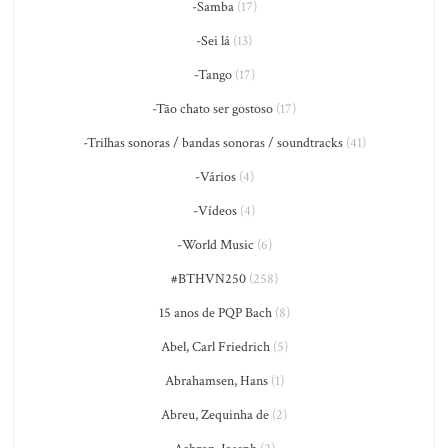
-Samba
(17)
-Sei lá
(13)
-Tango
(17)
-Tão chato ser gostoso
(17)
-Trilhas sonoras / bandas sonoras / soundtracks
(41)
-Vários
(4)
-Vídeos
(4)
-World Music
(6)
#BTHVN250
(258)
15 anos de PQP Bach
(8)
Abel, Carl Friedrich
(5)
Abrahamsen, Hans
(1)
Abreu, Zequinha de
(2)