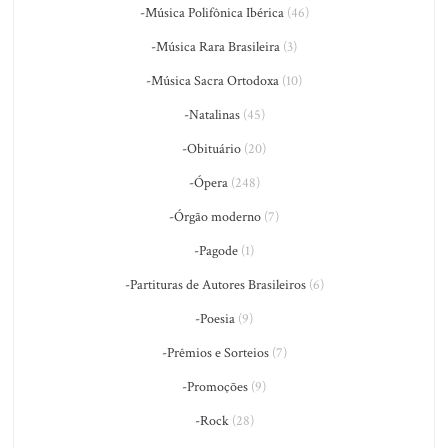
-Música Polifônica Ibérica
(46)
-Música Rara Brasileira
(3)
-Música Sacra Ortodoxa
(10)
-Natalinas
(45)
-Obituário
(20)
-Ópera
(248)
-Órgão moderno
(7)
-Pagode
(1)
-Partituras de Autores Brasileiros
(6)
-Poesia
(9)
-Prêmios e Sorteios
(7)
-Promoções
(9)
-Rock
(28)