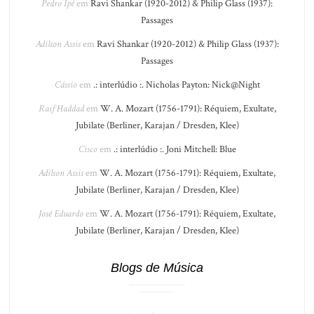
Pedro Ipê
em
Ravi Shankar (1920-2012) & Philip Glass (1937):
Passages
Adilson Assis
em
Ravi Shankar (1920-2012) & Philip Glass (1937):
Passages
Cássio
em
.: interlúdio :. Nicholas Payton: Nick@Night
Raif Haddad
em
W. A. Mozart (1756-1791): Réquiem, Exultate,
Jubilate (Berliner, Karajan / Dresden, Klee)
Cisco
em
.: interlúdio :. Joni Mitchell: Blue
Adilson Assis
em
W. A. Mozart (1756-1791): Réquiem, Exultate,
Jubilate (Berliner, Karajan / Dresden, Klee)
José Eduardo
em
W. A. Mozart (1756-1791): Réquiem, Exultate,
Jubilate (Berliner, Karajan / Dresden, Klee)
Blogs de Música