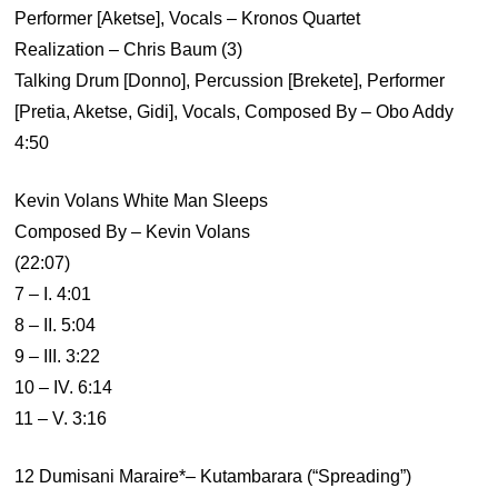
Performer [Aketse], Vocals – Kronos Quartet
Realization – Chris Baum (3)
Talking Drum [Donno], Percussion [Brekete], Performer
[Pretia, Aketse, Gidi], Vocals, Composed By – Obo Addy
4:50
Kevin Volans White Man Sleeps
Composed By – Kevin Volans
(22:07)
7 – I. 4:01
8 – II. 5:04
9 – III. 3:22
10 – IV. 6:14
11 – V. 3:16
12 Dumisani Maraire*– Kutambarara (“Spreading”)