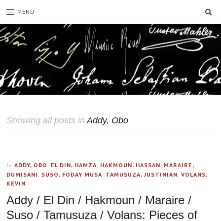
SE
MENU
Showing all posts in
Addy, Obo
ADDY, OBO
,
EL DIN, HAMZA
,
HAKMOUN, HASSAN
,
MARAIRE,
In
DUMISANI
,
SUSO, FODAY MUSA
,
TAMUSUZA, JUSTINIAN
,
VOLANS,
KEVIN
Addy / El Din / Hakmoun / Maraire /
Suso / Tamusuza / Volans: Pieces of