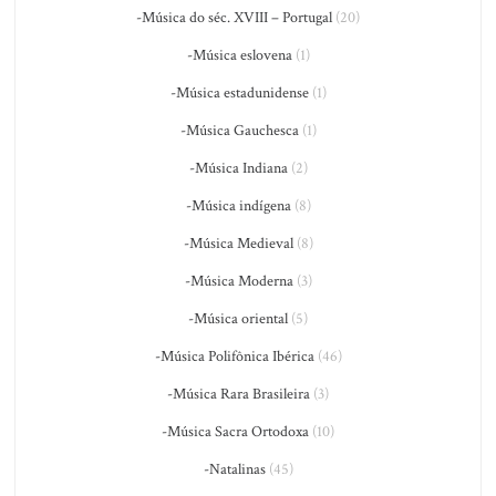
-Música do séc. XVIII – Portugal
(20)
-Música eslovena
(1)
-Música estadunidense
(1)
-Música Gauchesca
(1)
-Música Indiana
(2)
-Música indígena
(8)
-Música Medieval
(8)
-Música Moderna
(3)
-Música oriental
(5)
-Música Polifônica Ibérica
(46)
-Música Rara Brasileira
(3)
-Música Sacra Ortodoxa
(10)
-Natalinas
(45)