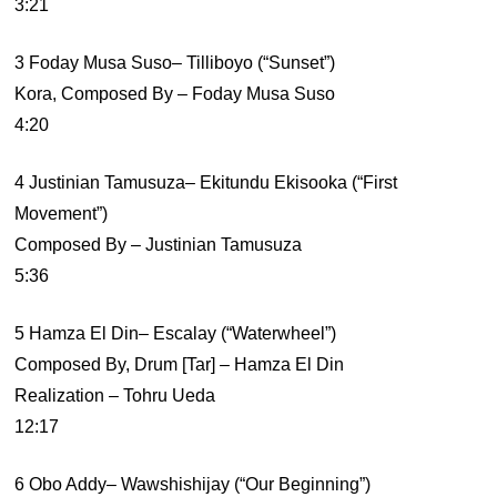
3:21
3 Foday Musa Suso– Tilliboyo (“Sunset”)
Kora, Composed By – Foday Musa Suso
4:20
4 Justinian Tamusuza– Ekitundu Ekisooka (“First
Movement”)
Composed By – Justinian Tamusuza
5:36
5 Hamza El Din– Escalay (“Waterwheel”)
Composed By, Drum [Tar] – Hamza El Din
Realization – Tohru Ueda
12:17
6 Obo Addy– Wawshishijay (“Our Beginning”)