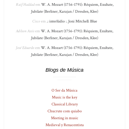
Raif Haddad
em
W. A. Mozart (1756-1791): Réquiem, Exultate,
Jubilate (Berliner, Karajan / Dresden, Klee)
Cisco
em
.: interlúdio :. Joni Mitchell: Blue
Adilson Assis
em
W. A. Mozart (1756-1791): Réquiem, Exultate,
Jubilate (Berliner, Karajan / Dresden, Klee)
José Eduardo
em
W. A. Mozart (1756-1791): Réquiem, Exultate,
Jubilate (Berliner, Karajan / Dresden, Klee)
Blogs de Música
O Ser da Música
Music is the key
Classical Library
Chucrute com quiabo
Meeting in music
Medieval y Renacentista