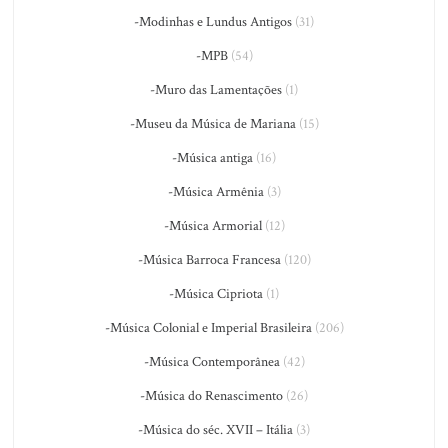
-Modinhas e Lundus Antigos
(31)
-MPB
(54)
-Muro das Lamentações
(1)
-Museu da Música de Mariana
(15)
-Música antiga
(16)
-Música Armênia
(3)
-Música Armorial
(12)
-Música Barroca Francesa
(120)
-Música Cipriota
(1)
-Música Colonial e Imperial Brasileira
(206)
-Música Contemporânea
(42)
-Música do Renascimento
(26)
-Música do séc. XVII – Itália
(3)