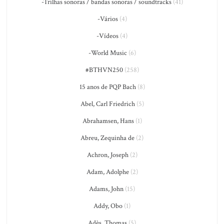
-Trilhas sonoras / bandas sonoras / soundtracks
(41)
-Vários
(4)
-Vídeos
(4)
-World Music
(6)
#BTHVN250
(258)
15 anos de PQP Bach
(8)
Abel, Carl Friedrich
(5)
Abrahamsen, Hans
(1)
Abreu, Zequinha de
(2)
Achron, Joseph
(2)
Adam, Adolphe
(2)
Adams, John
(15)
Addy, Obo
(1)
Adès, Thomas
(5)