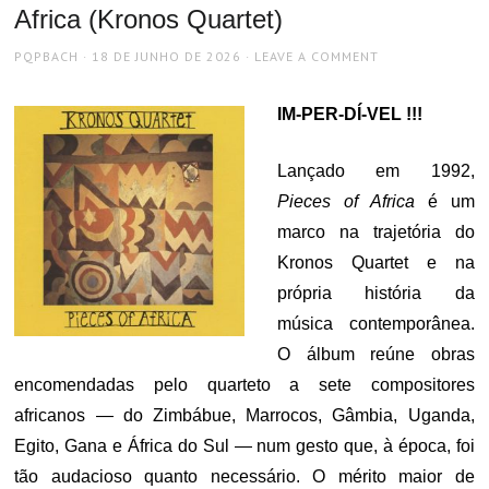
Africa (Kronos Quartet)
AUTHOR
POSTED
PQPBACH
18 DE JUNHO DE 2026
LEAVE A COMMENT
ON
IM-PER-DÍ-VEL !!!
Lançado em 1992,
Pieces of Africa
é um
marco na trajetória do
Kronos Quartet e na
própria história da
música contemporânea.
O álbum reúne obras
encomendadas pelo quarteto a sete compositores
africanos — do Zimbábue, Marrocos, Gâmbia, Uganda,
Egito, Gana e África do Sul — num gesto que, à época, foi
tão audacioso quanto necessário. O mérito maior de