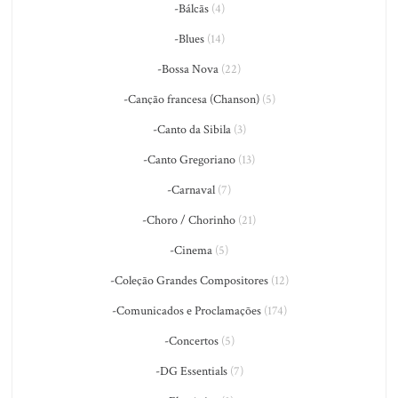
-Bálcãs
(4)
-Blues
(14)
-Bossa Nova
(22)
-Canção francesa (Chanson)
(5)
-Canto da Sibila
(3)
-Canto Gregoriano
(13)
-Carnaval
(7)
-Choro / Chorinho
(21)
-Cinema
(5)
-Coleção Grandes Compositores
(12)
-Comunicados e Proclamações
(174)
-Concertos
(5)
-DG Essentials
(7)