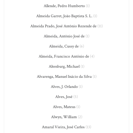
Allende, Pedro Humberto
(1)
Almeida Garret, João Baptista S. L.
(1)
Almeida Prado, José Antônio Rezende de
(11)
Almeida, Antônio José de
(1)
Almeida, Cussy de
(6)
Almeida, Francisco António de
(4)
Altenburg, Michael
(1)
Alvarenga, Manuel Inácio da Silva
(1)
Alves, J. Orlando
(1)
Alves, José
(5)
Alves, Mateus
(1)
Alwyn, William
(2)
Amaral Vieira, José Carlos
(13)