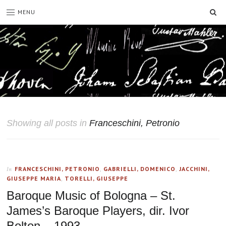
SE
MENU
Showing all posts in
Franceschini, Petronio
FRANCESCHINI, PETRONIO
,
GABRIELLI, DOMENICO
,
JACCHINI,
In
GIUSEPPE MARIA
,
TORELLI, GIUSEPPE
Baroque Music of Bologna – St.
James’s Baroque Players, dir. Ivor
Bolton – 1993