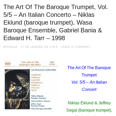
The Art Of The Baroque Trumpet, Vol.
5/5 – An Italian Concerto – Niklas
Eklund (baroque trumpet), Wasa
Baroque Ensemble, Gabriel Bania &
Edward H. Tarr – 1998
AUTHOR
POSTED
BISNAGA
17 DE JANEIRO DE 2019
LEAVE A COMMENT
ON
The Art Of The Baroque
Trumpet
Vol. 5/5 – An Italian
Concert
Niklas Eklund & Jeffrey
Segal (baroque trumpet),