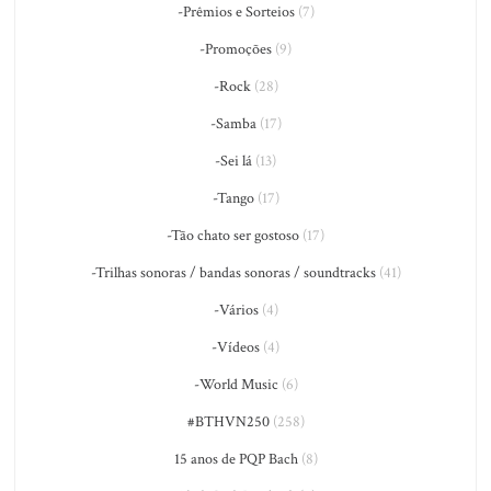
-Prêmios e Sorteios
(7)
-Promoções
(9)
-Rock
(28)
-Samba
(17)
-Sei lá
(13)
-Tango
(17)
-Tão chato ser gostoso
(17)
-Trilhas sonoras / bandas sonoras / soundtracks
(41)
-Vários
(4)
-Vídeos
(4)
-World Music
(6)
#BTHVN250
(258)
15 anos de PQP Bach
(8)