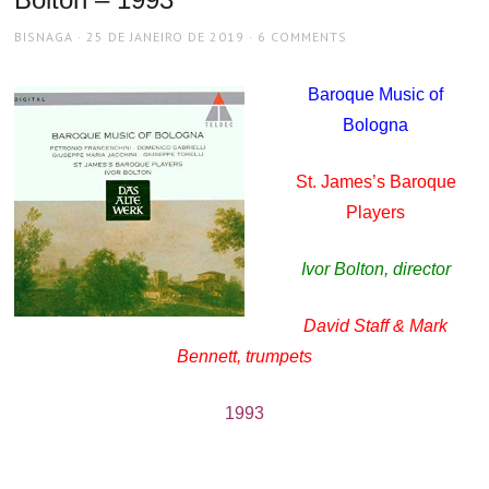
AUTHOR
POSTED
BISNAGA
25 DE JANEIRO DE 2019
6 COMMENTS
ON
Baroque Music of
Bologna
St. James’s Baroque
Players
Ivor Bolton, director
David Staff & Mark
Bennett, trumpets
1993