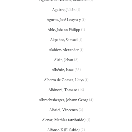
Aguirre, Julián
(1)
Agurto, José Loaysa y
(1)
Ahle, Johann Philipp
(1)
Akpabot, Samuel
(1)
Alabiev, Alexander
(1)
Alain, Jehan
(2)
Albéniz, Isaac
(35)
Alberto de Gomez, Lluys
(1)
Albinoni, Tomaso
(16)
Albrechtsberger, Johann Georg
(4)
Albrici, Vincenzo
(2)
Aleñar, Mathías (atribuido)
(1)
Alfonso X (El Sabio)
(7)