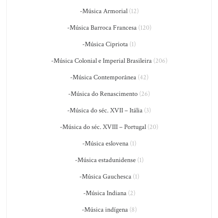
-Música Armorial
(12)
-Música Barroca Francesa
(120)
-Música Cipriota
(1)
-Música Colonial e Imperial Brasileira
(206)
-Música Contemporânea
(42)
-Música do Renascimento
(26)
-Música do séc. XVII – Itália
(3)
-Música do séc. XVIII – Portugal
(20)
-Música eslovena
(1)
-Música estadunidense
(1)
-Música Gauchesca
(1)
-Música Indiana
(2)
-Música indígena
(8)