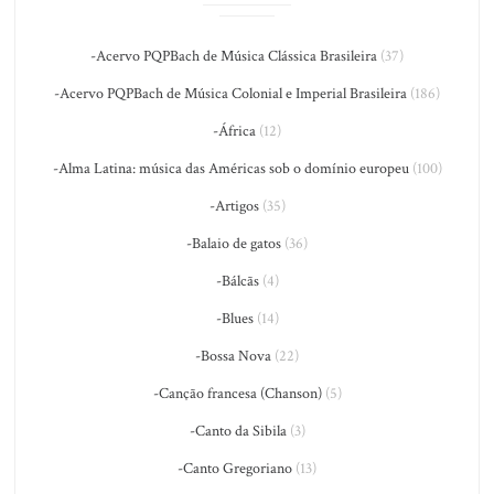
-Acervo PQPBach de Música Clássica Brasileira
(37)
-Acervo PQPBach de Música Colonial e Imperial Brasileira
(186)
-África
(12)
-Alma Latina: música das Américas sob o domínio europeu
(100)
-Artigos
(35)
-Balaio de gatos
(36)
-Bálcãs
(4)
-Blues
(14)
-Bossa Nova
(22)
-Canção francesa (Chanson)
(5)
-Canto da Sibila
(3)
-Canto Gregoriano
(13)