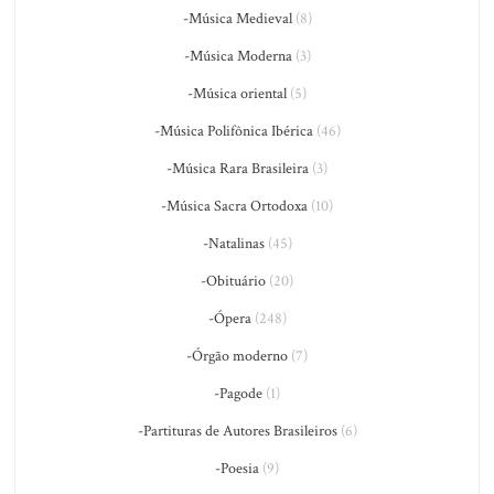
-Música Medieval
(8)
-Música Moderna
(3)
-Música oriental
(5)
-Música Polifônica Ibérica
(46)
-Música Rara Brasileira
(3)
-Música Sacra Ortodoxa
(10)
-Natalinas
(45)
-Obituário
(20)
-Ópera
(248)
-Órgão moderno
(7)
-Pagode
(1)
-Partituras de Autores Brasileiros
(6)
-Poesia
(9)