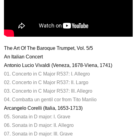
The Art Of The Baroque Trumpet, Vol. 5/5
An Italian Concert
Antonio Lucio Vivaldi (Veneza, 1678-Viena, 1741)
01. Concerto in C Major R537: I. Allegro
02. Concerto in C Major R537: II. Largo
03. Concerto in C Major R537: III. Allegro
04. Combatta un gentil cor from Tito Manlio
Arcangelo Corelli (Italia, 1653-1713)
05. Sonata in D major: I. Grave
06. Sonata in D major: II. Allegro
07. Sonata in D major: III. Grave