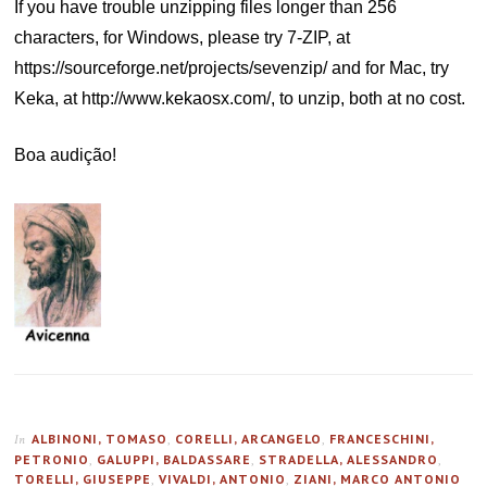
If you have trouble unzipping files longer than 256
characters, for Windows, please try 7-ZIP, at
https://sourceforge.net/projects/sevenzip/ and for Mac, try
Keka, at http://www.kekaosx.com/, to unzip, both at no cost.
Boa audição!
ALBINONI, TOMASO
,
CORELLI, ARCANGELO
,
FRANCESCHINI,
In
PETRONIO
,
GALUPPI, BALDASSARE
,
STRADELLA, ALESSANDRO
,
TORELLI, GIUSEPPE
,
VIVALDI, ANTONIO
,
ZIANI, MARCO ANTONIO