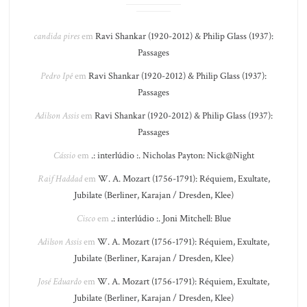
candida pires
em
Ravi Shankar (1920-2012) & Philip Glass (1937):
Passages
Pedro Ipê
em
Ravi Shankar (1920-2012) & Philip Glass (1937):
Passages
Adilson Assis
em
Ravi Shankar (1920-2012) & Philip Glass (1937):
Passages
Cássio
em
.: interlúdio :. Nicholas Payton: Nick@Night
Raif Haddad
em
W. A. Mozart (1756-1791): Réquiem, Exultate,
Jubilate (Berliner, Karajan / Dresden, Klee)
Cisco
em
.: interlúdio :. Joni Mitchell: Blue
Adilson Assis
em
W. A. Mozart (1756-1791): Réquiem, Exultate,
Jubilate (Berliner, Karajan / Dresden, Klee)
José Eduardo
em
W. A. Mozart (1756-1791): Réquiem, Exultate,
Jubilate (Berliner, Karajan / Dresden, Klee)