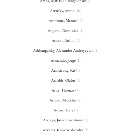
Arcos, Matías Durango de los
(1)
Arensky, Anton
(10)
Arenzana, Manuel
(2)
Argento, Dominick
(1)
Ariosti, Attilio
(2)
Arkhangelsky, Alexander Andreyevich
(1)
Armando, Jorge
(1)
Armstrong, Kit
(1)
Arnalds, Olafur
(1)
Arne, Thomas
(7)
Arnold, Malcolm
(2)
Arósio, Eloy
(1)
Arriaga, Juan Crisostomo
(3)
Arvelos, Januário da Silva
(1)