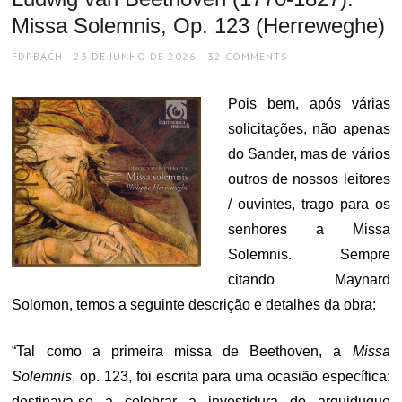
Missa Solemnis, Op. 123 (Herreweghe)
AUTHOR
POSTED
FDPBACH
23 DE JUNHO DE 2026
32 COMMENTS
ON
Pois bem, após várias
solicitações, não apenas
do Sander, mas de vários
outros de nossos leitores
/ ouvintes, trago para os
senhores a Missa
Solemnis. Sempre
citando Maynard
Solomon, temos a seguinte descrição e detalhes da obra:
“Tal como a primeira missa de Beethoven, a
Missa
Solemnis
, op. 123, foi escrita para uma ocasião específica:
destinava-se a celebrar a investidura do arquiduque