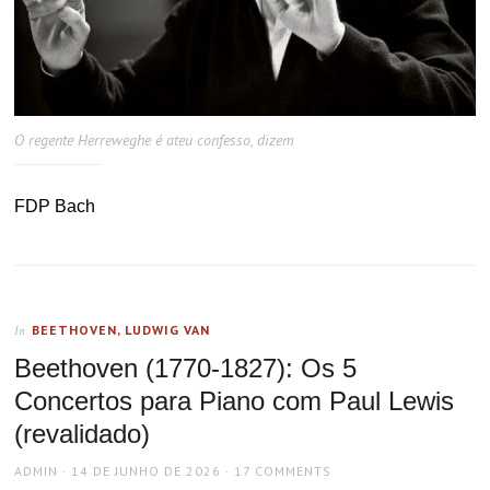
O regente Herreweghe é ateu confesso, dizem
FDP Bach
BEETHOVEN, LUDWIG VAN
In
Beethoven (1770-1827): Os 5
Concertos para Piano com Paul Lewis
(revalidado)
AUTHOR
POSTED
ADMIN
14 DE JUNHO DE 2026
17 COMMENTS
ON