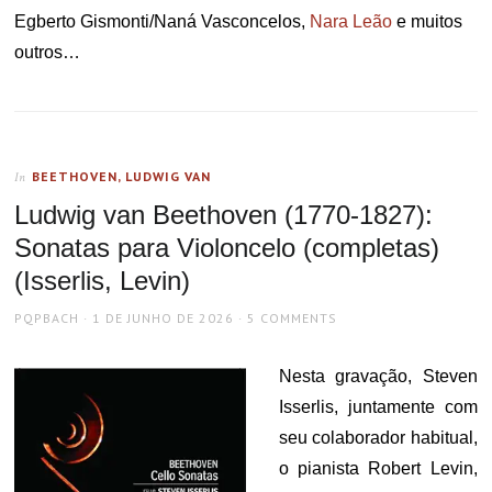
Egberto Gismonti/Naná Vasconcelos,
Nara Leão
e muitos
outros…
BEETHOVEN, LUDWIG VAN
In
Ludwig van Beethoven (1770-1827):
Sonatas para Violoncelo (completas)
(Isserlis, Levin)
AUTHOR
POSTED
PQPBACH
1 DE JUNHO DE 2026
5 COMMENTS
ON
Nesta gravação, Steven
Isserlis, juntamente com
seu colaborador habitual,
o pianista Robert Levin,