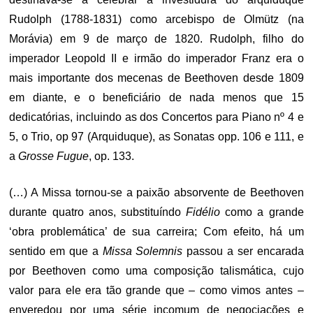
Rudolph (1788-1831) como arcebispo de Olmütz (na
Morávia) em 9 de março de 1820. Rudolph, filho do
imperador Leopold II e irmão do imperador Franz era o
mais importante dos mecenas de Beethoven desde 1809
em diante, e o beneficiário de nada menos que 15
dedicatórias, incluindo as dos Concertos para Piano nº 4 e
5, o Trio, op 97 (Arquiduque), as Sonatas opp. 106 e 111, e
a
Grosse Fugue
, op. 133.
(…) A Missa tornou-se a paixão absorvente de Beethoven
durante quatro anos, substituíndo
Fidélio
como a grande
‘obra problemática’ de sua carreira; Com efeito, há um
sentido em que a
Missa Solemnis
passou a ser encarada
por Beethoven como uma composição talismática, cujo
valor para ele era tão grande que – como vimos antes –
enveredou por uma série incomum de negociações e