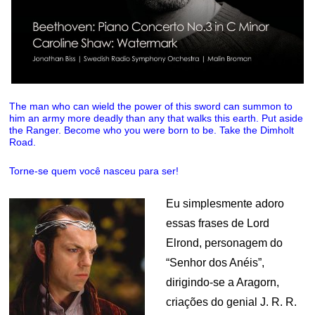
The man who can wield the power of this sword can summon to
him an army more deadly than any that walks this earth. Put aside
the Ranger. Become who you were born to be. Take the Dimholt
Road.
Torne-se quem você nasceu para ser!
Eu simplesmente adoro
essas frases de Lord
Elrond, personagem do
“Senhor dos Anéis”,
dirigindo-se a Aragorn,
criações do genial J. R. R.