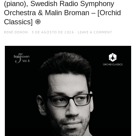
(piano), Swedish Radio Symphony
Orchestra & Malin Broman – [Orchid
Classics] ֎
AUTHOR
POSTED
RENÉ DENON
3 DE AGOSTO DE 2026
LEAVE A COMMENT
ON