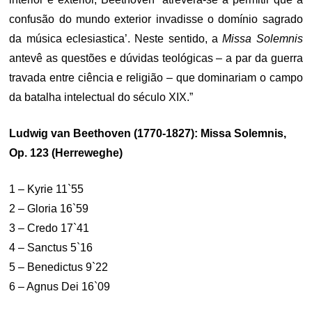
confusão do mundo exterior invadisse o domínio sagrado
da música eclesiastica’. Neste sentido, a
Missa Solemnis
antevê as questões e dúvidas teológicas – a par da guerra
travada entre ciência e religião – que dominariam o campo
da batalha intelectual do século XIX.”
Ludwig van Beethoven (1770-1827): Missa Solemnis,
Op. 123 (Herreweghe)
1 – Kyrie 11`55
2 – Gloria 16`59
3 – Credo 17`41
4 – Sanctus 5`16
5 – Benedictus 9`22
6 – Agnus Dei 16`09