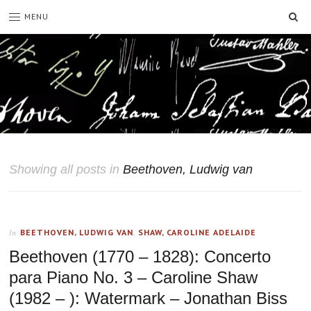
SE
MENU
Showing all posts in
Beethoven, Ludwig van
BEETHOVEN, LUDWIG VAN
,
SHAW, CAROLINE ADELAIDE
In
Beethoven (1770 – 1828): Concerto
para Piano No. 3 – Caroline Shaw
(1982 – ): Watermark – Jonathan Biss