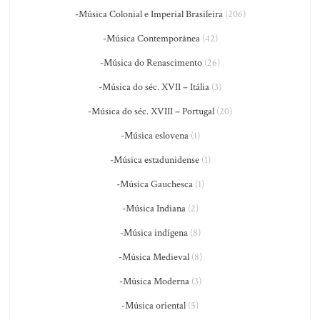
-Música Colonial e Imperial Brasileira
(206)
-Música Contemporânea
(42)
-Música do Renascimento
(26)
-Música do séc. XVII – Itália
(3)
-Música do séc. XVIII – Portugal
(20)
-Música eslovena
(1)
-Música estadunidense
(1)
-Música Gauchesca
(1)
-Música Indiana
(2)
-Música indígena
(8)
-Música Medieval
(8)
-Música Moderna
(3)
-Música oriental
(5)