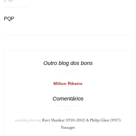
É, né?
PQP
Outro blog dos bons
Milton Ribeiro
Comentários
candida pires
em
Ravi Shankar (1920-2012) & Philip Glass (1937):
Passages