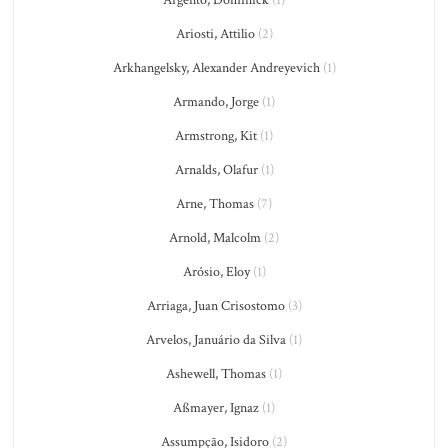
Argento, Dominick
(1)
Ariosti, Attilio
(2)
Arkhangelsky, Alexander Andreyevich
(1)
Armando, Jorge
(1)
Armstrong, Kit
(1)
Arnalds, Olafur
(1)
Arne, Thomas
(7)
Arnold, Malcolm
(2)
Arósio, Eloy
(1)
Arriaga, Juan Crisostomo
(3)
Arvelos, Januário da Silva
(1)
Ashewell, Thomas
(1)
Aßmayer, Ignaz
(1)
Assumpção, Isidoro
(2)