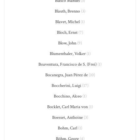
Blasco Manuel
(3)
Blauth, Brenno
(3)
Blavet, Michel
(1)
Bloch, Ernst
(7)
Blow, John
(9)
Blumenthaler, Volker
(1)
Boaventura, Francisco de S. (Frei)
(1)
Bocanegra, Juan Pérez de
(10)
Boccherini, Luigi
(17)
Bocchino, Alceo
(1)
Bocklet, Carl Maria von
(1)
Boesset, Anthoine
(3)
Bohm, Carl
(1)
Böhm, Georg
(4)