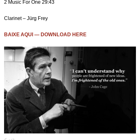
2 Music For One 29:43
Clarinet – Jürg Frey
BAIXE AQUI — DOWNLOAD HERE