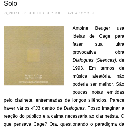
Solo
AUTHOR
POSTED
PQPBACH
2 DE JULHO DE 2018
LEAVE A COMMENT
ON
Antoine Beuger usa
ideias de Cage para
fazer sua ultra
provocativa obra
Dialogues (Silences)
, de
1993
.
Em termos de
música aleatória, não
poderia ser melhor. São
poucas notas emitidas
pelo clarinete, entremeadas de longos silêncios. Parece
haver vários
4`3
3 dentro de
Dialogues
. Posso imaginar a
reação do público e a calma necessária ao clarinetista. O
que pensava Cage? Ora, questionando o paradigma da