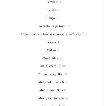
-Samba
(17)
-Sei lá
(13)
-Tango
(17)
-Tão chato ser gostoso
(17)
-Trilhas sonoras / bandas sonoras / soundtracks
(41)
-Vários
(4)
-Vídeos
(4)
-World Music
(6)
#BTHVN250
(258)
15 anos de PQP Bach
(8)
Abel, Carl Friedrich
(5)
Abrahamsen, Hans
(1)
Abreu, Zequinha de
(2)