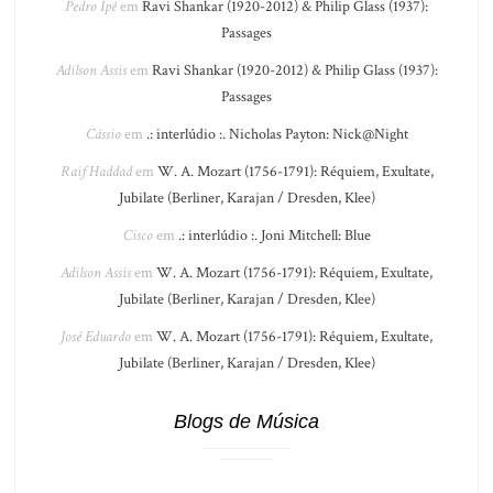
Pedro Ipê
em
Ravi Shankar (1920-2012) & Philip Glass (1937):
Passages
Adilson Assis
em
Ravi Shankar (1920-2012) & Philip Glass (1937):
Passages
Cássio
em
.: interlúdio :. Nicholas Payton: Nick@Night
Raif Haddad
em
W. A. Mozart (1756-1791): Réquiem, Exultate,
Jubilate (Berliner, Karajan / Dresden, Klee)
Cisco
em
.: interlúdio :. Joni Mitchell: Blue
Adilson Assis
em
W. A. Mozart (1756-1791): Réquiem, Exultate,
Jubilate (Berliner, Karajan / Dresden, Klee)
José Eduardo
em
W. A. Mozart (1756-1791): Réquiem, Exultate,
Jubilate (Berliner, Karajan / Dresden, Klee)
Blogs de Música