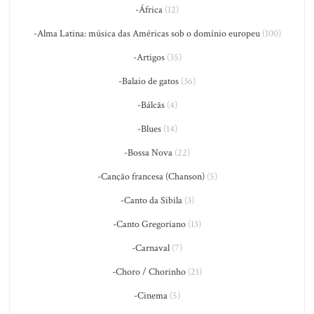
-África
(12)
-Alma Latina: música das Américas sob o domínio europeu
(100)
-Artigos
(35)
-Balaio de gatos
(36)
-Bálcãs
(4)
-Blues
(14)
-Bossa Nova
(22)
-Canção francesa (Chanson)
(5)
-Canto da Sibila
(3)
-Canto Gregoriano
(13)
-Carnaval
(7)
-Choro / Chorinho
(21)
-Cinema
(5)