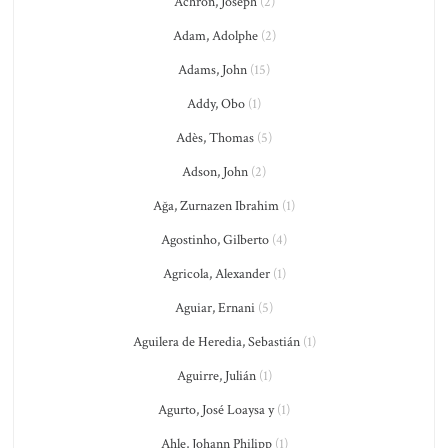
Achron, Joseph
(2)
Adam, Adolphe
(2)
Adams, John
(15)
Addy, Obo
(1)
Adès, Thomas
(5)
Adson, John
(2)
Ağa, Zurnazen Ibrahim
(1)
Agostinho, Gilberto
(4)
Agricola, Alexander
(1)
Aguiar, Ernani
(5)
Aguilera de Heredia, Sebastián
(1)
Aguirre, Julián
(1)
Agurto, José Loaysa y
(1)
Ahle, Johann Philipp
(1)