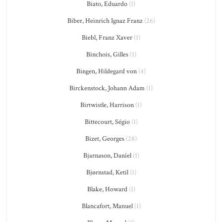
Biato, Eduardo
(1)
Biber, Heinrich Ignaz Franz
(26)
Biebl, Franz Xaver
(1)
Binchois, Gilles
(1)
Bingen, Hildegard von
(4)
Birckenstock, Johann Adam
(1)
Birtwistle, Harrison
(1)
Bittecourt, Ségio
(1)
Bizet, Georges
(28)
Bjarnason, Daníel
(1)
Bjørnstad, Ketil
(1)
Blake, Howard
(1)
Blancafort, Manuel
(1)