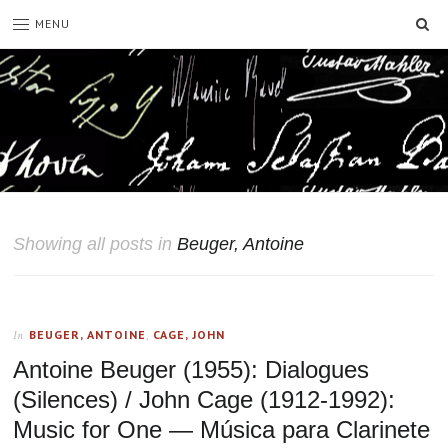
SE
MENU
Showing all posts in
Beuger, Antoine
BEUGER, ANTOINE
,
CAGE, JOHN
In
Antoine Beuger (1955): Dialogues
(Silences) / John Cage (1912-1992):
Music for One — Música para Clarinete