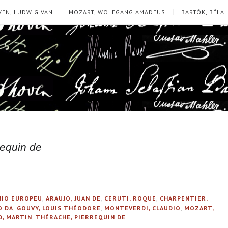
EN, LUDWIG VAN
MOZART, WOLFGANG AMADEUS
BARTÓK, BÉLA
requin de
ÍNIO EUROPEU
,
ARAUJO, JUAN DE
,
CERUTI, ROQUE
,
CHARPENTIER,
O DA
,
GOUVY, LOUIS THÉODORE
,
MONTEVERDI, CLAUDIO
,
MOZART,
D, MARTIN
,
THÉRACHE, PIERREQUIN DE