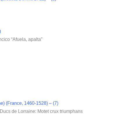
)
cico “Afuela, apalta”
e) (France, 1460-1528) – (7)
ucs de Lorraine: Motet crux triumphans