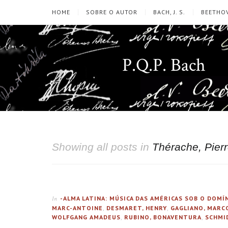
HOME
SOBRE O AUTOR
BACH, J. S.
BEETHOV
P.Q.P. Bach
Showing all posts in
Thérache, Pier
-ALMA LATINA: MÚSICA DAS AMÉRICAS SOB O DOM
In
MARC-ANTOINE
,
DESMARET, HENRY
,
GAGLIANO, MARC
WOLFGANG AMADEUS
,
RUBINO, BONAVENTURA
,
SCHMI