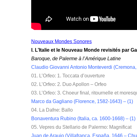
Nouveaux Mondes Sonores
I. L’Italie et le Nouveau Monde revisités par G
Baroque, de Palerme à l’Amérique Latine
Claudio Giovanni Antonio Monteverdi (Cremona, 
01. L’Orfeo: 1. Toccata d’ouverture
02. L’Orfeo: 2. Duo Apollon – Orfeo
03. L’Orfeo: 3. Choeur final, ritournelle et mores
Marco da Gagliano (Florence, 1582-1643) – (1)
04. La Dafne: Ballo
Bonaventura Rubino (Italia, ca. 1600-1668) – (1)
05. Vepres du Stellario de Palermo: Magnificat
Juan de Araujo (Villafranca, España, 1646 – Chuq