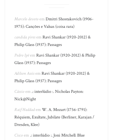
Marcelo devoto
em
Dmitri Shostakovich (1906-
1975): Canções e Valsas (coisa rara)
candida pires
em
Ravi Shankar (1920-2012) &
Philip Glass (1937): Passages
Pedro Ipê
em
Ravi Shankar (1920-2012) & Philip
Glass (1937): Passages
Adilson Assis
em
Ravi Shankar (1920-2012) &
Philip Glass (1937): Passages
Cássio
em
.: interlúdio :. Nicholas Payton:
Nick@Night
Raif Haddad
em
W. A. Mozart (1756-1791):
Réquiem, Exultate, Jubilate (Berliner, Karajan /
Dresden, Klee)
Cisco
em
.: interlúdio :. Joni Mitchell: Blue