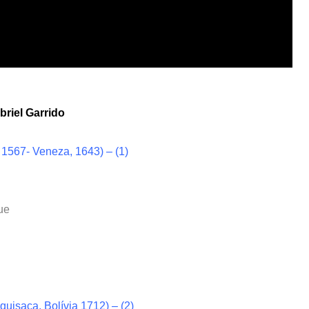
abriel Garrido
1567- Veneza, 1643) – (1)
que
uisaca, Bolívia 1712) – (2)