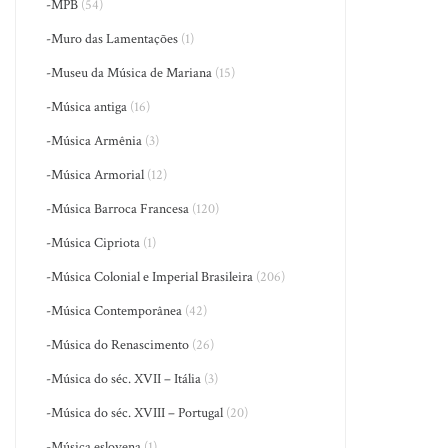
-MPB
(54)
-Muro das Lamentações
(1)
-Museu da Música de Mariana
(15)
-Música antiga
(16)
-Música Armênia
(3)
-Música Armorial
(12)
-Música Barroca Francesa
(120)
-Música Cipriota
(1)
-Música Colonial e Imperial Brasileira
(206)
-Música Contemporânea
(42)
-Música do Renascimento
(26)
-Música do séc. XVII – Itália
(3)
-Música do séc. XVIII – Portugal
(20)
-Música eslovena
(1)