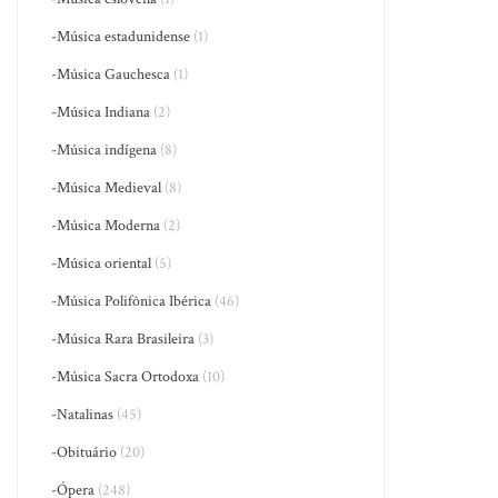
-Música estadunidense
(1)
-Música Gauchesca
(1)
-Música Indiana
(2)
-Música indígena
(8)
-Música Medieval
(8)
-Música Moderna
(2)
-Música oriental
(5)
-Música Polifônica Ibérica
(46)
-Música Rara Brasileira
(3)
-Música Sacra Ortodoxa
(10)
-Natalinas
(45)
-Obituário
(20)
-Ópera
(248)