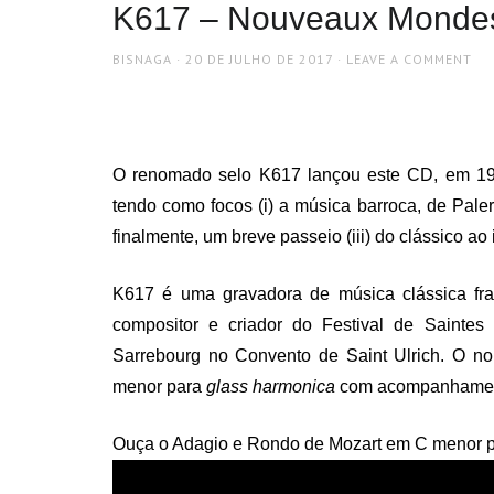
K617 – Nouveaux Monde
AUTHOR
POSTED
BISNAGA
20 DE JULHO DE 2017
LEAVE A COMMENT
ON
O renomado selo K617 lançou este CD, em 1997
tendo como focos (i) a música barroca, de Paler
finalmente, um breve passeio (iii) do clássico ao 
K617 é uma gravadora de música clássica fr
compositor e criador do Festival de Saint
Sarrebourg no Convento de Saint Ulrich. O n
menor para
glass harmonica
com acompanhamento 
Ouça o Adagio e Rondo de Mozart em C menor 