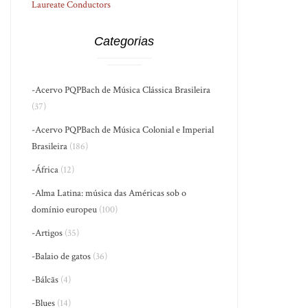
Laureate Conductors
Categorias
-Acervo PQPBach de Música Clássica Brasileira
(37)
-Acervo PQPBach de Música Colonial e Imperial
Brasileira
(186)
-África
(12)
-Alma Latina: música das Américas sob o
domínio europeu
(100)
-Artigos
(35)
-Balaio de gatos
(36)
-Bálcãs
(4)
-Blues
(14)