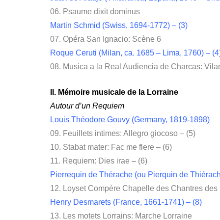
06. Psaume dixit dominus
Martin Schmid (Swiss, 1694-1772) – (3)
07. Opéra San Ignacio: Scène 6
Roque Ceruti (Milan, ca. 1685 – Lima, 1760) – (4
08. Musica a la Real Audiencia de Charcas: Vilan
II. Mémoire musicale de la Lorraine
Autour d’un Requiem
Louis Théodore Gouvy (Germany, 1819-1898)
09. Feuillets intimes: Allegro giocoso – (5)
10. Stabat mater: Fac me flere – (6)
11. Requiem: Dies irae – (6)
Pierrequin de Thérache (ou Pierquin de Thiérach
12. Loyset Compère Chapelle des Chantres des D
Henry Desmarets (France, 1661-1741) – (8)
13. Les motets Lorrains: Marche Lorraine