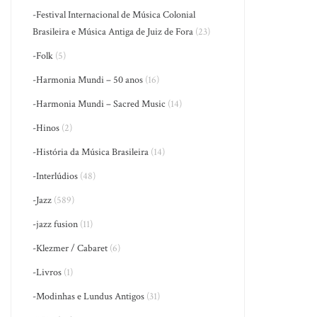
-Festival Internacional de Música Colonial
Brasileira e Música Antiga de Juiz de Fora
(23)
-Folk
(5)
-Harmonia Mundi – 50 anos
(16)
-Harmonia Mundi – Sacred Music
(14)
-Hinos
(2)
-História da Música Brasileira
(14)
-Interlúdios
(48)
-Jazz
(589)
-jazz fusion
(11)
-Klezmer / Cabaret
(6)
-Livros
(1)
-Modinhas e Lundus Antigos
(31)