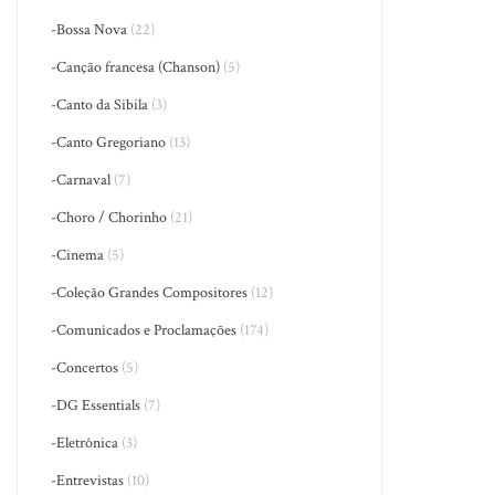
-Bossa Nova
(22)
-Canção francesa (Chanson)
(5)
-Canto da Sibila
(3)
-Canto Gregoriano
(13)
-Carnaval
(7)
-Choro / Chorinho
(21)
-Cinema
(5)
-Coleção Grandes Compositores
(12)
-Comunicados e Proclamações
(174)
-Concertos
(5)
-DG Essentials
(7)
-Eletrônica
(3)
-Entrevistas
(10)