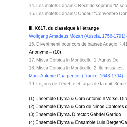
14. Les motets Lorrains: Récit de soprano “Miser
15. Les motets Lorrains: Choeur “Convertere Do
III. K617, du classique à l’étrange
Wolfgang Amadeus Mozart (Austria, 1756-1791) –
16. Divertimenti pour cors de basset: Adagio K.41
Anonyme – (10)
17. Missa Corsica In Monticellu: 1. Agnus Dei
18. Missa Corsica In Monticellu: 2. Ite missa est
Marc-Antonie Charpentier (France, 1643-1704) –
19. Leçons de Ténèbre et ragas de la nuit: 3ème
(1) Ensemble Elyma & Coro Antonio Il Verso. Dire
(2) Ensemble Elyma & Coro de Niños Cantores de
(3) Ensemble Elyma. Director: Gabriel Garrido
(4) Ensemble Elyma & Ensamble Luis Berger/Capi