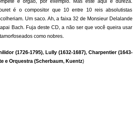
rompete e órgão, por exemplo. Mas este aqui é dureza.
uret é o compositor que 10 entre 10 reis absolutistas
colheriam. Um saco. Ah, a faixa 32 de Monsieur Delalande
papai Bach. Fuja deste CD, a não ser que você queira usar
etamorfoseados como nobres.
ilidor (1726-1795), Lully (1632-1687), Charpentier (1643-
te e Orquestra (Scherbaum, Kuentz
)