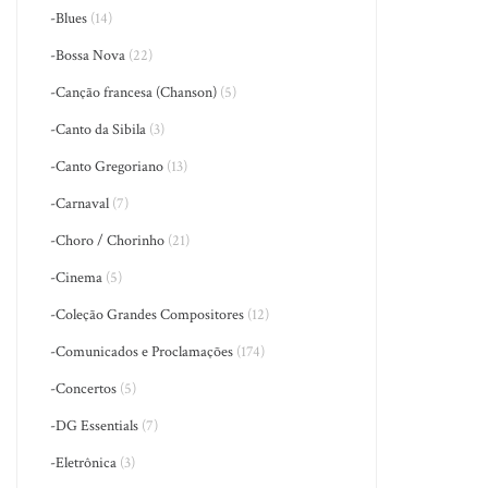
-Blues
(14)
-Bossa Nova
(22)
-Canção francesa (Chanson)
(5)
-Canto da Sibila
(3)
-Canto Gregoriano
(13)
-Carnaval
(7)
-Choro / Chorinho
(21)
-Cinema
(5)
-Coleção Grandes Compositores
(12)
-Comunicados e Proclamações
(174)
-Concertos
(5)
-DG Essentials
(7)
-Eletrônica
(3)