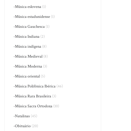
-Música eslovena
(1)
-Música estadunidense
(1)
-Música Gauchesca
(1)
-Música Indiana
(2)
-Música indígena
(8)
-Música Medieval
(8)
-Música Moderna
(3)
-Música oriental
(5)
-Música Polifônica Ibérica
(46)
-Música Rara Brasileira
(3)
-Música Sacra Ortodoxa
(10)
-Natalinas
(45)
-Obituário
(20)