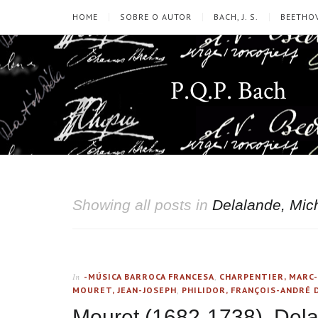
HOME
SOBRE O AUTOR
BACH, J. S.
BEETHOV
P.Q.P. Bach
Showing all posts in
Delalande, Mic
-MÚSICA BARROCA FRANCESA
,
CHARPENTIER, MARC
In
MOURET, JEAN-JOSEPH
,
PHILIDOR, FRANÇOIS-ANDRÉ 
Mouret (1682-1738), Dela