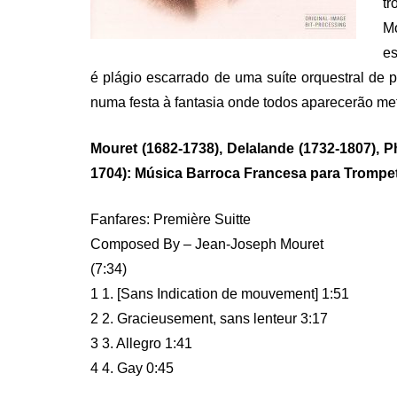
t
Mo
es
é plágio escarrado de uma suíte orquestral de 
numa festa à fantasia onde todos aparecerão m
Mouret (1682-1738), Delalande (1732-1807), Ph
1704): Música Barroca Francesa para Trompe
Fanfares: Première Suitte
Composed By – Jean-Joseph Mouret
(7:34)
1 1. [Sans Indication de mouvement] 1:51
2 2. Gracieusement, sans lenteur 3:17
3 3. Allegro 1:41
4 4. Gay 0:45