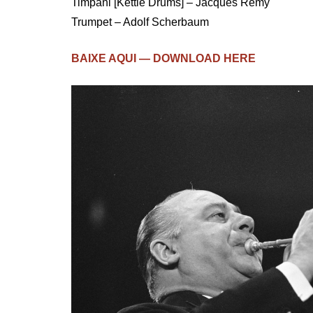
Timpani [Kettle Drums] – Jacques Remy
Trumpet – Adolf Scherbaum
BAIXE AQUI — DOWNLOAD HERE