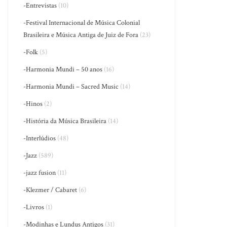
-Entrevistas
(10)
-Festival Internacional de Música Colonial
Brasileira e Música Antiga de Juiz de Fora
(23)
-Folk
(5)
-Harmonia Mundi – 50 anos
(16)
-Harmonia Mundi – Sacred Music
(14)
-Hinos
(2)
-História da Música Brasileira
(14)
-Interlúdios
(48)
-Jazz
(589)
-jazz fusion
(11)
-Klezmer / Cabaret
(6)
-Livros
(1)
-Modinhas e Lundus Antigos
(31)