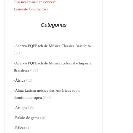
Classical music in concert
Laureate Conductors
Categorias
-Acervo PQPBach de Música Clássica Brasileira
(37)
-Acervo PQPBach de Música Colonial e Imperial
Brasileira
(186)
-África
(12)
-Alma Latina: música das Américas sob o
domínio europeu
(100)
-Artigos
(35)
-Balaio de gatos
(36)
-Bálcãs
(4)