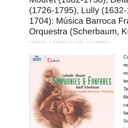
(1726-1795), Lully (1632-
1704): Música Barroca F
Orquestra (Scherbaum, K
AUTHOR
POSTED
PQPBACH
2 DE MAIO DE 2025
6 COMMENTS
ON
Co
r
no
t
T
f
ca
fa
S