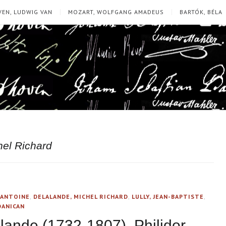
EN, LUDWIG VAN
MOZART, WOLFGANG AMADEUS
BARTÓK, BÉLA
hel Richard
-ANTOINE
,
DELALANDE, MICHEL RICHARD
,
LULLY, JEAN-BAPTISTE
,
DANICAN
lande (1732-1807), Philidor