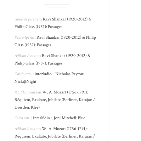
candida pires
em
Ravi Shankar (1920-2012) &
Philip Glass (1937): Passages
Pedro Ipê
em
Ravi Shankar (1920-2012) & Philip
Glass (1937): Passages
Adilson Assis
em
Ravi Shankar (1920-2012) &
Philip Glass (1937): Passages
Cássio
em
.: interlúdio :. Nicholas Payton:
Nick@Night
Raif Haddad
em
W. A. Mozart (1756-1791):
Réquiem, Exultate, Jubilate (Berliner, Karajan /
Dresden, Klee)
Cisco
em
.: interlúdio :. Joni Mitchell: Blue
Adilson Assis
em
W. A. Mozart (1756-1791):
Réquiem, Exultate, Jubilate (Berliner, Karajan /