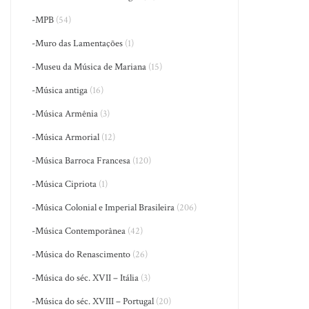
-MPB
(54)
-Muro das Lamentações
(1)
-Museu da Música de Mariana
(15)
-Música antiga
(16)
-Música Armênia
(3)
-Música Armorial
(12)
-Música Barroca Francesa
(120)
-Música Cipriota
(1)
-Música Colonial e Imperial Brasileira
(206)
-Música Contemporânea
(42)
-Música do Renascimento
(26)
-Música do séc. XVII – Itália
(3)
-Música do séc. XVIII – Portugal
(20)