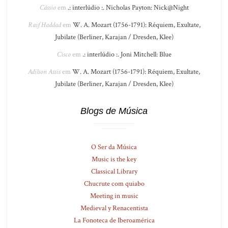
Cássio
em
.: interlúdio :. Nicholas Payton: Nick@Night
Raif Haddad
em
W. A. Mozart (1756-1791): Réquiem, Exultate,
Jubilate (Berliner, Karajan / Dresden, Klee)
Cisco
em
.: interlúdio :. Joni Mitchell: Blue
Adilson Assis
em
W. A. Mozart (1756-1791): Réquiem, Exultate,
Jubilate (Berliner, Karajan / Dresden, Klee)
Blogs de Música
O Ser da Música
Music is the key
Classical Library
Chucrute com quiabo
Meeting in music
Medieval y Renacentista
La Fonoteca de Iberoamérica