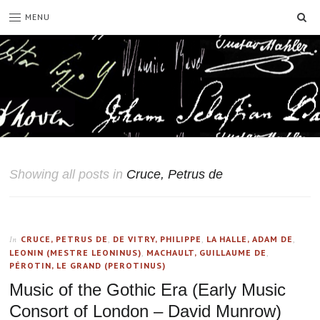
SE
MENU
Showing all posts in
Cruce, Petrus de
CRUCE, PETRUS DE
,
DE VITRY, PHILIPPE
,
LA HALLE, ADAM DE
,
In
LEONIN (MESTRE LEONINUS)
,
MACHAULT, GUILLAUME DE
,
PÉROTIN, LE GRAND (PEROTINUS)
Music of the Gothic Era (Early Music
Consort of London – David Munrow)