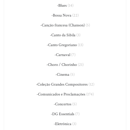
-Blues
(14)
-Bossa Nova
(22)
-Canção francesa (Chanson)
(5)
-Canto da Sibila
(3)
-Canto Gregoriano
(13)
-Carnaval
(7)
-Choro / Chorinho
(21)
-Cinema
(5)
-Coleção Grandes Compositores
(12)
-Comunicados e Proclamações
(174)
-Concertos
(5)
-DG Essentials
(7)
-Eletrônica
(3)