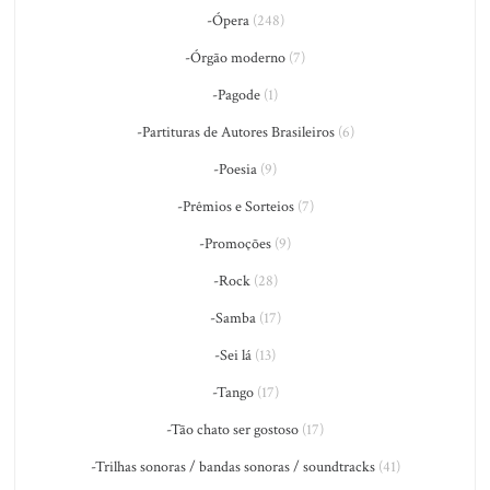
-Ópera
(248)
-Órgão moderno
(7)
-Pagode
(1)
-Partituras de Autores Brasileiros
(6)
-Poesia
(9)
-Prêmios e Sorteios
(7)
-Promoções
(9)
-Rock
(28)
-Samba
(17)
-Sei lá
(13)
-Tango
(17)
-Tão chato ser gostoso
(17)
-Trilhas sonoras / bandas sonoras / soundtracks
(41)