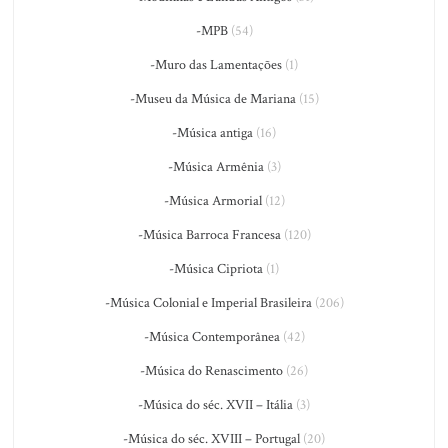
-MPB
(54)
-Muro das Lamentações
(1)
-Museu da Música de Mariana
(15)
-Música antiga
(16)
-Música Armênia
(3)
-Música Armorial
(12)
-Música Barroca Francesa
(120)
-Música Cipriota
(1)
-Música Colonial e Imperial Brasileira
(206)
-Música Contemporânea
(42)
-Música do Renascimento
(26)
-Música do séc. XVII – Itália
(3)
-Música do séc. XVIII – Portugal
(20)