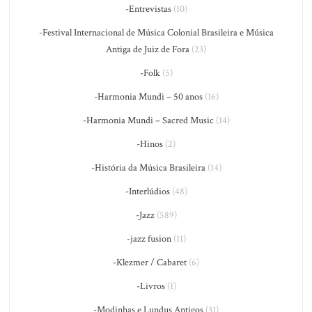
-Entrevistas
(10)
-Festival Internacional de Música Colonial Brasileira e Música
Antiga de Juiz de Fora
(23)
-Folk
(5)
-Harmonia Mundi – 50 anos
(16)
-Harmonia Mundi – Sacred Music
(14)
-Hinos
(2)
-História da Música Brasileira
(14)
-Interlúdios
(48)
-Jazz
(589)
-jazz fusion
(11)
-Klezmer / Cabaret
(6)
-Livros
(1)
-Modinhas e Lundus Antigos
(31)