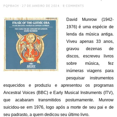
AUTHOR
POSTED
PQPBACH
27 DE JANEIRO DE 2024
8 COMMENTS
ON
David Munrow (1942-
1976) é uma espécie de
lenda da música antiga.
Viveu apenas 33 anos,
gravou dezenas de
discos, escreveu livros
sobre música, fez
inúmeras viagens para
pesquisar instrumentos
esquecidos e produziu e apresentou os programas
Ancestral Voices (BBC) e Early Musical Instruments (ITV),
que acabaram transmitidos postumamente. Munrow
suicidou-se em 1976, logo após a morte de seu pai e de
seu padrasto, a quem dedicou seu último livro.