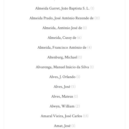
Almeida Garret, João Baptista S. L.
(1)
Almeida Prado, José Antônio Rezende de
(11)
Almeida, Antônio José de
(1)
Almeida, Cussy de
(6)
Almeida, Francisco António de
(4)
Altenburg, Michael
(1)
Alvarenga, Manuel Inácio da Silva
(1)
Alves, J. Orlando
(1)
Alves, José
(5)
Alves, Mateus
(1)
Alwyn, William
(2)
Amaral Vieira, José Carlos
(13)
Amat, José
(1)