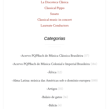
La Discoteca Clásica
Classical Pippo
Susato
Classical music in concert
Laureate Conductors
Categorias
-Acervo PQPBach de Música Clássica Brasileira
(37)
-Acervo PQPBach de Música Colonial e Imperial Brasileira
(186)
-África
(12)
-Alma Latina: música das Américas sob o domínio europeu
(100)
-Artigos
(35)
-Balaio de gatos
(36)
-Bálcãs
(4)