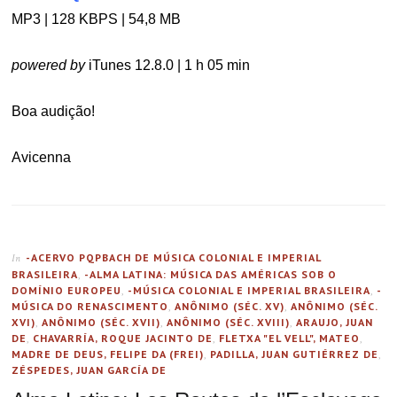
MP3 | 128 KBPS | 54,8 MB
powered by
iTunes 12.8.0 | 1 h 05 min
Boa audição!
Avicenna
-ACERVO PQPBACH DE MÚSICA COLONIAL E IMPERIAL
In
BRASILEIRA
,
-ALMA LATINA: MÚSICA DAS AMÉRICAS SOB O
DOMÍNIO EUROPEU
,
-MÚSICA COLONIAL E IMPERIAL BRASILEIRA
,
-
MÚSICA DO RENASCIMENTO
,
ANÔNIMO (SÉC. XV)
,
ANÔNIMO (SÉC.
XVI)
,
ANÔNIMO (SÉC. XVII)
,
ANÔNIMO (SÉC. XVIII)
,
ARAUJO, JUAN
DE
,
CHAVARRÍA, ROQUE JACINTO DE
,
FLETXA "EL VELL", MATEO
,
MADRE DE DEUS, FELIPE DA (FREI)
,
PADILLA, JUAN GUTIÉRREZ DE
,
ZÉSPEDES, JUAN GARCÍA DE