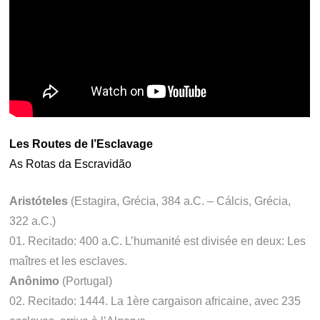
Les Routes de l’Esclavage
As Rotas da Escravidão
Aristóteles
(Estagira, Grécia, 384 a.C. – Cálcis, Grécia,
322 a.C.)
01. Recitado: 400 a.C. L’humanité est divisée en deux: Les
maîtres et les esclaves.
Anônimo
(Portugal)
02. Recitado: 1444. La 1ère cargaison africaine, avec 235