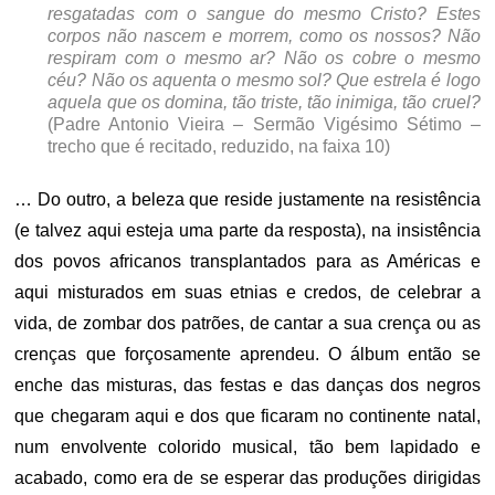
resgatadas com o sangue do mesmo Cristo? Estes
corpos não nascem e morrem, como os nossos? Não
respiram com o mesmo ar? Não os cobre o mesmo
céu? Não os aquenta o mesmo sol? Que estrela é logo
aquela que os domina, tão triste, tão inimiga, tão cruel?
(
Padre Antonio Vieira – Sermão Vigésimo Sétimo –
trecho que é recitado, reduzido, na faixa 10)
… Do outro, a beleza que reside justamente na resistência
(e talvez aqui esteja uma parte da resposta), na insistência
dos povos africanos transplantados para as Américas e
aqui misturados em suas etnias e credos, de celebrar a
vida, de zombar dos patrões, de cantar a sua crença ou as
crenças que forçosamente aprendeu. O álbum então se
enche das misturas, das festas e das danças dos negros
que chegaram aqui e dos que ficaram no continente natal,
num envolvente colorido musical, tão bem lapidado e
acabado, como era de se esperar das produções dirigidas