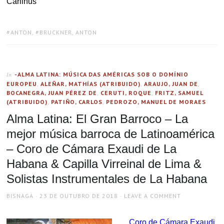
Carlinus
TAGS:
ANTON
,
BRUCKNER, ANTON
-ALMA LATINA: MÚSICA DAS AMÉRICAS SOB O DOMÍNIO
In
EUROPEU
,
ALEÑAR, MATHÍAS (ATRIBUIDO)
,
ARAUJO, JUAN DE
,
BOCANEGRA, JUAN PÉREZ DE
,
CERUTI, ROQUE
,
FRITZ, SAMUEL
(ATRIBUIDO)
,
PATIÑO, CARLOS
,
PEDROZO, MANUEL DE MORAES
Alma Latina: El Gran Barroco – La
mejor música barroca de Latinoamérica
– Coro de Cámara Exaudi de La
Habana & Capilla Virreinal de Lima &
Solistas Instrumentales de La Habana
AUTHOR
POSTED
BISNAGA
23 DE OUTUBRO DE 2018
LEAVE A COMMENT
ON
Coro de Cámara Exaudi