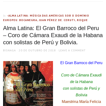
-ALMA LATINA: MÚSICA DAS AMÉRICAS SOB O DOMÍNIO
In
EUROPEU
,
BOCANEGRA, JUAN PÉREZ DE
,
CERUTI, ROQUE
Alma Latina: El Gran Barroco del Peru
– Coro de Cámara Exaudi de la Habana
con solistas de Perú y Bolivia.
AUTHOR
POSTED
BISNAGA
20 DE OUTUBRO DE 2018
LEAVE A COMMENT
ON
El Gran Barroco del Peru
Coro de Cámara Exaudi
de la Habana
con solistas de Perú y
Bolivia
Maestrina María Felicia