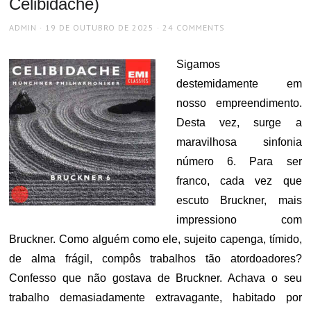
Celibidache)
AUTHOR
POSTED
ADMIN
19 DE OUTUBRO DE 2025
24 COMMENTS
ON
Sigamos
destemidamente em
nosso empreendimento.
Desta vez, surge a
maravilhosa sinfonia
número 6. Para ser
franco, cada vez que
escuto Bruckner, mais
impressiono com
Bruckner. Como alguém como ele, sujeito capenga, tímido,
de alma frágil, compôs trabalhos tão atordoadores?
Confesso que não gostava de Bruckner. Achava o seu
trabalho demasiadamente extravagante, habitado por