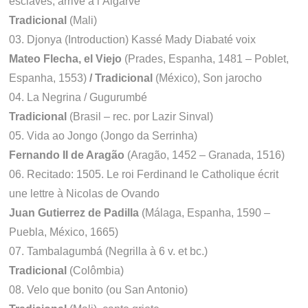
esclaves, arrive à l’Algarve
Tradicional
(Mali)
03. Djonya (Introduction) Kassé Mady Diabaté voix
Mateo Flecha, el Viejo
(Prades, Espanha, 1481 – Poblet,
Espanha, 1553)
/ Tradicional
(México), Son jarocho
04. La Negrina / Gugurumbé
Tradicional
(Brasil – rec. por Lazir Sinval)
05. Vida ao Jongo (Jongo da Serrinha)
Fernando II de Aragão
(Aragão, 1452 – Granada, 1516)
06. Recitado: 1505. Le roi Ferdinand le Catholique écrit
une lettre à Nicolas de Ovando
Juan Gutierrez de Padilla
(Málaga, Espanha, 1590 –
Puebla, México, 1665)
07. Tambalagumbá (Negrilla à 6 v. et bc.)
Tradicional
(Colômbia)
08. Velo que bonito (ou San Antonio)