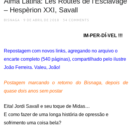
Alma Latina: Les Routes de l’Esclavage
– Hespèrion XXI, Savall
AUTHOR
POSTED
BISNAGA
9 DE ABRIL DE 2018
34 COMMENTS
ON
IM-PER-DÍ-VEL !!!
Repostagem com novos links, agregando no arquivo o
encarte completo (540 páginas), compartilhado pelo ilustre
João Ferreira. Valeu, João!
Postagem marcando o retorno do Bisnaga, depois de
quase dois anos sem postar
Eita! Jordi Savall e seu toque de Midas…
E como fazer de uma longa história de opressão e
sofrimento uma coisa bela?