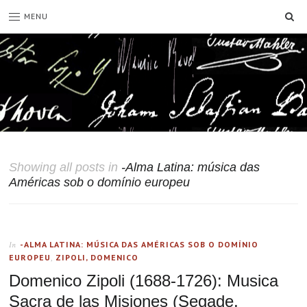
SE
MENU
Showing all posts in
-Alma Latina: música das
Américas sob o domínio europeu
-ALMA LATINA: MÚSICA DAS AMÉRICAS SOB O DOMÍNIO
In
EUROPEU
,
ZIPOLI, DOMENICO
Domenico Zipoli (1688-1726): Musica
Sacra de las Misiones (Segade,