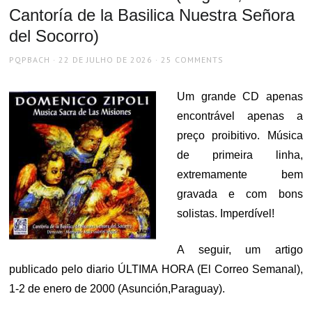
Cantoría de la Basilica Nuestra Señora
del Socorro)
AUTHOR
POSTED
PQPBACH
22 DE JULHO DE 2026
25 COMMENTS
ON
Um grande CD apenas
encontrável apenas a
preço proibitivo. Música
de primeira linha,
extremamente bem
gravada e com bons
solistas. Imperdível!
A seguir, um artigo
publicado pelo diario ÚLTIMA HORA (El Correo Semanal),
1-2 de enero de 2000 (Asunción,Paraguay).