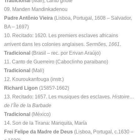
Tradicional
(Mali), canto griote
09. Manden Mandinkadenou
Padre Antônio Vieira
(Lisboa, Portugal, 1608 – Salvador,
BA – 1697)
10. Recitado: 1620. Les premiers esclaves africains
arrivent dans les colonies anglaises.
Sermões, 1661
.
Tradicional
(Brasil – rec. por Erivan Araújo)
11. Canto de Guerreiro (Caboclinho paraibano)
Tradicional
(Mali)
12. Kouroukanfouga (instr.)
Richard Ligon
(1585?-1662)
13. Recitado: 1657. Les musiques des esclaves.
Histoire…
de l’Île de la Barbade
Tradicional
(México)
14. Son de la Tirana: Mariquita, María
Frei Felipe da Madre de Deus
(Lisboa, Portugal, c.1630 –