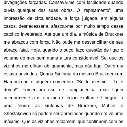
divagações forçadas. Cansava-me com facilidade quando
ouvia qualquer das suas obras. O “repisamento”, uma
impressão de circularidade, a força julgada, em alguns
casos, desnecessária, afastou-me por muito tempo desse
católico inveterado. Até que um dia, a música de Bruckner
me abraçou com força. Não pude me desvencilhar de seu
abraço fatal. Hoje, quando o ouço, faço questão de ligar o
volume do meu som numa altura considerável. Sei que os
vizinhos me olham obliquamente, mas não ligo. Outro dia
estava ouvindo a Quarta Sinfonia do mesmo Bruckner com
Harnoncourt e alguém comentou: “Só tu mesmo… Tu é
doido!”. Forcei um riso de complacência, mas fiquei
interiormente a rir em meu silêncio exultante. Cheguei a
uma teoria: as sinfonias de Bruckner, Mahler e
Shostakovich só podem ser apreciadas quando em volume
máximo. Que os vizinhos reclamem; que continuem com os