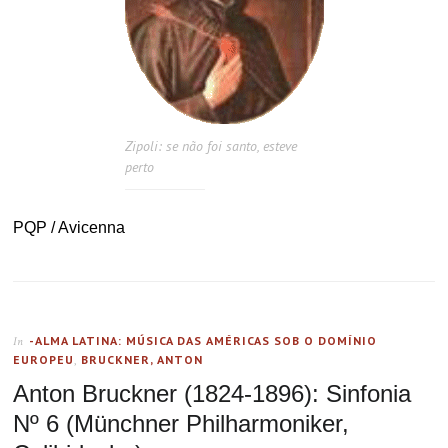
Zipoli: se não foi santo, esteve
perto
PQP / Avicenna
-ALMA LATINA: MÚSICA DAS AMÉRICAS SOB O DOMÍNIO
In
EUROPEU
,
BRUCKNER, ANTON
Anton Bruckner (1824-1896): Sinfonia
Nº 6 (Münchner Philharmoniker,