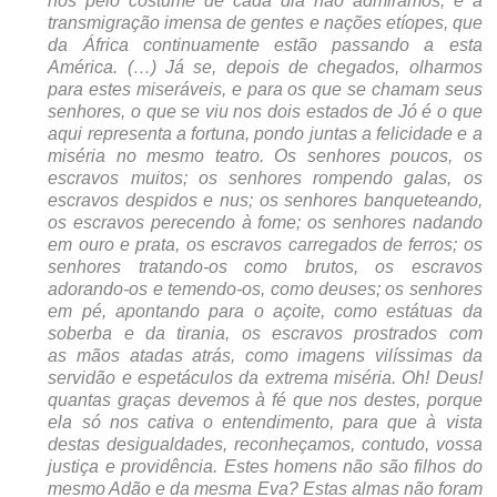
nós pelo costume de
cada dia não admiramos, é a
transmigração imensa de gentes e nações etíopes, que
da África continuamente estão passando a esta
América. (…)
Já se, depois de chegados, olharmos
para estes miseráveis, e para os que
se chamam seus
senhores, o que se viu nos dois estados de Jó é o que
aqui representa a fortuna, pondo juntas a felicidade e a
miséria no mesmo teatro. Os senhores poucos, os
escravos muitos; os senhores rompendo galas, os
escravos despidos e nus; os senhores banqueteando,
os escravos perecendo à fome; os senhores nadando
em ouro e prata, os escravos carregados de ferros; os
senhores tratando-os como brutos, os escravos
adorando-os e temendo-os, como deuses; os senhores
em pé, apontando para o açoite, como estátuas da
soberba e da tirania, os escravos prostrados com
as mãos atadas atrás, como imagens vilíssimas da
servidão e espetáculos da extrema miséria. Oh! Deus!
quantas graças devemos à fé que nos destes, porque
ela só nos cativa o entendimento, para que à vista
destas desigualdades, reconheçamos, contudo, vossa
justiça e providência. Estes homens não são filhos do
mesmo Adão e da mesma Eva? Estas almas não foram