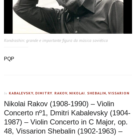
Kondrashin: grande e importante figura da música soviética
PQP
KABALEVSKY, DIMITRY
,
RAKOV, NIKOLAI
,
SHEBALIN, VISSARION
In
Nikolai Rakov (1908-1990) – Violin
Concerto nº1, Dmitri Kabalevsky (1904-
1987) – Violin Concerto in C Major, op.
48, Vissarion Shebalin (1902-1963) –