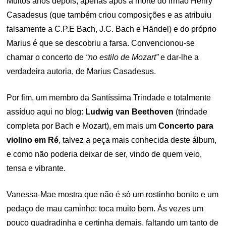
Muitos anos depois, apenas após a morte do irmão Henry
Casadesus (que também criou composições e as atribuiu
falsamente a C.P.E Bach, J.C. Bach e Händel) e do próprio
Marius é que se descobriu a farsa. Convencionou-se
chamar o concerto de
“no estilo de Mozart”
e dar-lhe a
verdadeira autoria, de Marius Casadesus.
Por fim, um membro da Santíssima Trindade e totalmente
assíduo aqui no blog:
Ludwig van Beethoven
(trindade
completa por Bach e Mozart), em mais um
Concerto para
violino em Ré
, talvez a peça mais conhecida deste álbum,
e como não poderia deixar de ser, vindo de quem veio,
tensa e vibrante.
Vanessa-Mae mostra que não é só um rostinho bonito e um
pedaço de mau caminho: toca muito bem. Às vezes um
pouco quadradinha e certinha demais, faltando um tanto de