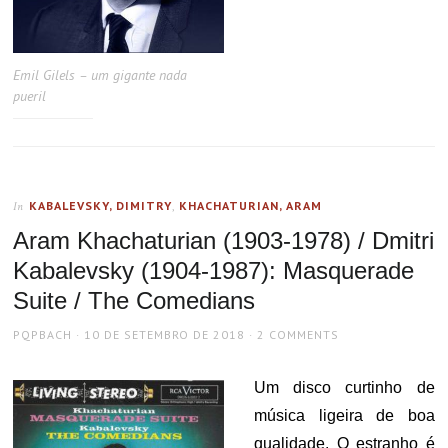
Emil Gilels – um gigante nada
pueril
KABALEVSKY, DIMITRY
,
KHACHATURIAN, ARAM
In
Aram Khachaturian (1903-1978) / Dmitri
Kabalevsky (1904-1987): Masquerade
Suite / The Comedians
AUTHOR
POSTED
PQPBACH
10 DE SETEMBRO DE 2018
2 COMMENTS
ON
Um disco curtinho de
música ligeira de boa
qualidade. O estranho é