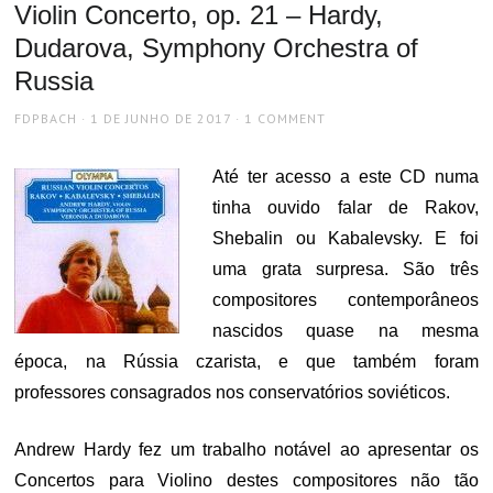
Violin Concerto, op. 21 – Hardy,
Dudarova, Symphony Orchestra of
Russia
AUTHOR
POSTED
FDPBACH
1 DE JUNHO DE 2017
1 COMMENT
ON
Até ter acesso a este CD numa
tinha ouvido falar de Rakov,
Shebalin ou Kabalevsky. E foi
uma grata surpresa. São três
compositores contemporâneos
nascidos quase na mesma
época, na Rússia czarista, e que também foram
professores consagrados nos conservatórios soviéticos.
Andrew Hardy fez um trabalho notável ao apresentar os
Concertos para Violino destes compositores não tão