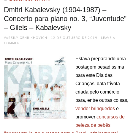
Dmitri Kabalevsky (1904-1987) –
Concerto para piano no. 3, “Juventude”
– Gilels – Kabalevsky
AUTHOR
POSTED
VASSILY GENRIKHOVICH
12 DE OUTUBRO DE 2019
LEAVE A
ON
COMMENT
Estava preparando uma
postagem pesadíssima
para este Dia das
Crianças, data frívola
criada pelo comércio
para, entre outras coisas,
vender brinquedos
e
promover
concursos de
beleza de bebês