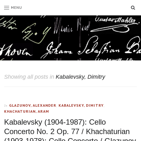
SE
MENU
Showing all posts in
Kabalevsky, Dimitry
GLAZUNOV, ALEXANDER
,
KABALEVSKY, DIMITRY
,
In
KHACHATURIAN, ARAM
Kabalevsky (1904-1987): Cello
Concerto No. 2 Op. 77 / Khachaturian
(1903-1978): Cello Concerto / Glazunov