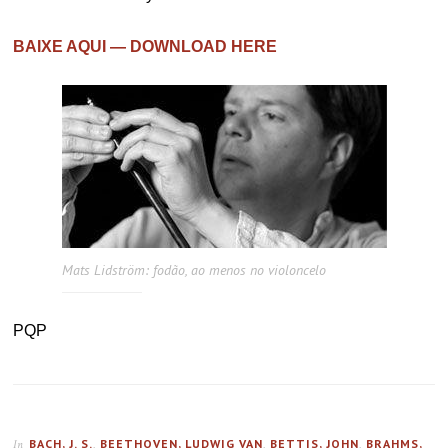
BAIXE AQUI — DOWNLOAD HERE
Mats Lidström: fodão, ao menos no violoncelo
PQP
BACH, J. S.
,
BEETHOVEN, LUDWIG VAN
,
BETTIS, JOHN
,
BRAHMS,
In