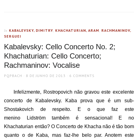
KABALEVSKY, DIMITRY
,
KHACHATURIAN, ARAM
,
RACHMANINOV,
In
SERGUEI
Kabalevsky: Cello Concerto No. 2;
Khachaturian: Cello Concerto;
Rachmaninov: Vocalise
AUTHOR
POSTED
PQPBACH
8 DE JUNHO DE 2013
6 COMMENTS
ON
Infelizmente, Rostropovich não gravou este excelente
concerto de Kabalevsky. Kaba prova que é um sub-
Shostakovich de respeito. E o que faz este
menino Lidström também é sensacional! E no
Khachaturian então? O Concerto de Khacha não é tão bom
quanto o de Kaba, mas faz-lhe belo par. Anotem este