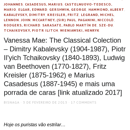
JOHANNES
,
CASADESUS, MARIUS
,
CASTELNUOVO-TEDESCO,
MARIO
,
ELGAR, EDWARD
,
GERSHWIN, GEORGE
,
HAMMOND, ALBERT
,
KABALEVSKY, DIMITRY
,
KREISLER, FRITZ
,
LEGRAND, MICHEL
,
LENNON. JOHN
,
MCCARTNEY, (SIR) PAUL
,
PAGANINI, NICCOLÒ
,
RODGERS, RICHARD
,
SARASATE, PABLO MARTÍN DE
,
SZE-DU
,
TCHAIKOVSKY, PIOTR ILITCH
,
WIENIAWSKI, HENRYK
Vanessa Mae: The Classical Colection
– Dimitry Kabalevsky (1904-1987), Piotr
Il’yich Tchaikovsky (1840-1893), Ludwig
van Beethoven (1770-1827), Fritz
Kreisler (1875-1962) e Marius
Casadesus (1887-1945) e mais uma
porrada de caras [link atualizado 2017]
AUTHOR
POSTED
BISNAGA
3 DE FEVEREIRO DE 2013
17 COMMENTS
ON
Hoje os puristas vão estrilar…