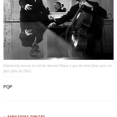
Kabalevsky ensina ao celista Samuel Mayes o que ele deve fazer para ser
feliz (foto de 1961)
PQP
KABALEVSKY, DIMITRY
In