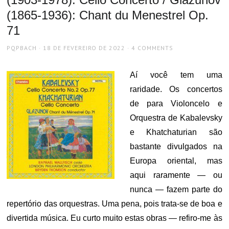
(1865-1936): Chant du Menestrel Op.
71
AUTHOR
POSTED
PQPBACH
18 DE FEVEREIRO DE 2022
4 COMMENTS
ON
Aí você tem uma
raridade. Os concertos
de para Violoncelo e
Orquestra de Kabalevsky
e Khatchaturian são
bastante divulgados na
Europa oriental, mas
aqui raramente — ou
nunca — fazem parte do
repertório das orquestras. Uma pena, pois trata-se de boa e
divertida música. Eu curto muito estas obras — refiro-me às