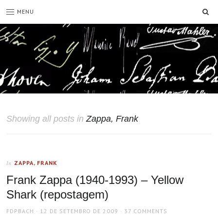
SE
MENU
Showing all posts in
Zappa, Frank
ZAPPA, FRANK
In
Frank Zappa (1940-1993) – Yellow
Shark (repostagem)
AUTHOR
POSTED
FDPBACH
12 DE SETEMBRO DE 2009
37 COMMENTS