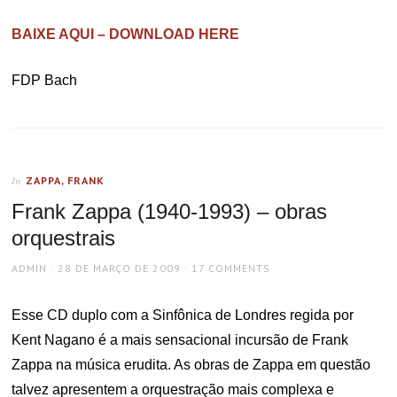
BAIXE AQUI – DOWNLOAD HERE
FDP Bach
ZAPPA, FRANK
In
Frank Zappa (1940-1993) – obras
orquestrais
AUTHOR
POSTED
ADMIN
28 DE MARÇO DE 2009
17 COMMENTS
ON
Esse CD duplo com a Sinfônica de Londres regida por
Kent Nagano é a mais sensacional incursão de Frank
Zappa na música erudita. As obras de Zappa em questão
talvez apresentem a orquestração mais complexa e