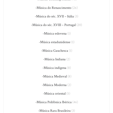
-Música do Renascimento
(26)
-Música do séc. XVII – Itália
(3)
-Música do séc. XVIII – Portugal
(20)
-Música eslovena
(1)
-Música estadunidense
(1)
-Música Gauchesca
(1)
-Música Indiana
(2)
-Música indígena
(8)
-Música Medieval
(8)
-Música Moderna
(2)
-Música oriental
(5)
-Música Polifônica Ibérica
(46)
-Música Rara Brasileira
(3)