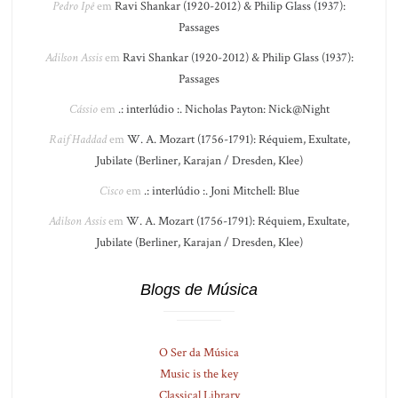
Pedro Ipê
em
Ravi Shankar (1920-2012) & Philip Glass (1937):
Passages
Adilson Assis
em
Ravi Shankar (1920-2012) & Philip Glass (1937):
Passages
Cássio
em
.: interlúdio :. Nicholas Payton: Nick@Night
Raif Haddad
em
W. A. Mozart (1756-1791): Réquiem, Exultate,
Jubilate (Berliner, Karajan / Dresden, Klee)
Cisco
em
.: interlúdio :. Joni Mitchell: Blue
Adilson Assis
em
W. A. Mozart (1756-1791): Réquiem, Exultate,
Jubilate (Berliner, Karajan / Dresden, Klee)
Blogs de Música
O Ser da Música
Music is the key
Classical Library