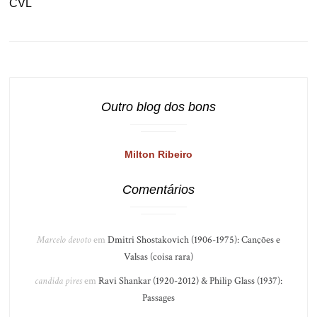
CVL
Outro blog dos bons
Milton Ribeiro
Comentários
Marcelo devoto
em
Dmitri Shostakovich (1906-1975): Canções e
Valsas (coisa rara)
candida pires
em
Ravi Shankar (1920-2012) & Philip Glass (1937):
Passages