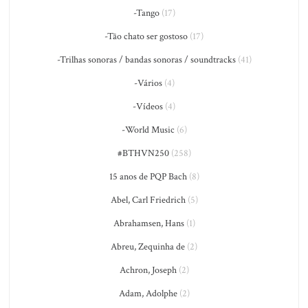
-Tango
(17)
-Tão chato ser gostoso
(17)
-Trilhas sonoras / bandas sonoras / soundtracks
(41)
-Vários
(4)
-Vídeos
(4)
-World Music
(6)
#BTHVN250
(258)
15 anos de PQP Bach
(8)
Abel, Carl Friedrich
(5)
Abrahamsen, Hans
(1)
Abreu, Zequinha de
(2)
Achron, Joseph
(2)
Adam, Adolphe
(2)