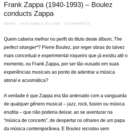
Frank Zappa (1940-1993) – Boulez
conducts Zappa
AUTHOR
POSTED
ADMIN
19 DE MARÇO DE 2009
10 COMMENTS
ON
Quem caberia melhor no perfil do título deste álbum,
The
perfect stranger
*? Pierre Boulez, por reger obras do talvez
mais conceitual e experimental roqueiro que já existiu até o
momento, ou Frank Zappa, por ser tão ousado em suas
experiências musicais ao ponto de adentrar a música
atonal e acusmática?
A verdade é que Zappa era tão antenado com a vanguarda
de qualquer gênero musical – jazz, rock, fusion ou música
erudita – que não poderia deixar, ao se aventurar na
“música de concerto”, de despertar os olhares de um papa
da música contemporânea. E Boulez recrutou sem