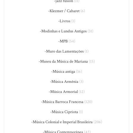
-jazz fusion
(11)
-Klezmer / Cabaret
(6)
-Livros
(1)
-Modinhas e Lundus Antigos
(31)
-MPB
(54)
-Muro das Lamentações
(1)
-Museu da Música de Mariana
(15)
-Música antiga
(16)
-Música Armênia
(3)
-Música Armorial
(12)
-Música Barroca Francesa
(120)
-Música Cipriota
(1)
-Música Colonial e Imperial Brasileira
(206)
-Música Contemporânea
(42)