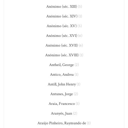
Anônimo (séc. XIII)
(5)
Anônimo (séc. XIV)
(1)
Anônimo (séc. XV)
(5)
Anônimo (séc. XVI)
(6)
Anônimo (séc. XVII)
(6)
Anônimo (séc. XVIII)
(1)
Antheil, George
(2)
Antico, Andrea
(1)
Antill, John Henry
(1)
Antunes, Jorge
(2)
Araia, Francesco
(1)
Aranyés, Juan
(2)
Araújo Pinheiro, Raymundo de
(1)