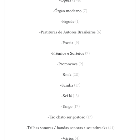
-Ópera
(248)
-Órgão moderno
(7)
-Pagode
(1)
-Partituras de Autores Brasileiros
(6)
-Poesia
(9)
-Prêmios e Sorteios
(7)
-Promoções
(9)
-Rock
(28)
-Samba
(17)
-Sei lá
(13)
-Tango
(17)
-Tão chato ser gostoso
(17)
-Trilhas sonoras / bandas sonoras / soundtracks
(41)
-Vários
(4)