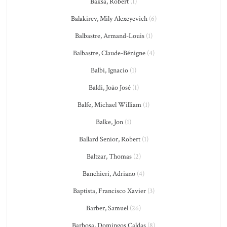
Baksa, Robert
(1)
Balakirev, Mily Alexeyevich
(6)
Balbastre, Armand-Louis
(1)
Balbastre, Claude-Bénigne
(4)
Balbi, Ignacio
(1)
Baldi, João José
(1)
Balfe, Michael William
(1)
Balke, Jon
(1)
Ballard Senior, Robert
(1)
Baltzar, Thomas
(2)
Banchieri, Adriano
(4)
Baptista, Francisco Xavier
(3)
Barber, Samuel
(26)
Barbosa, Domingos Caldas
(8)