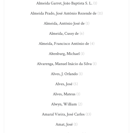
Almeida Garret, João Baptista S. L.
(1)
Almeida Prado, José Antônio Rezende de
(11)
Almeida, Antônio José de
(1)
Almeida, Cussy de
(6)
Almeida, Francisco António de
(4)
Altenburg, Michael
(1)
Alvarenga, Manuel Inácio da Silva
(1)
Alves, J. Orlando
(1)
Alves, José
(5)
Alves, Mateus
(1)
Alwyn, William
(2)
Amaral Vieira, José Carlos
(13)
Amat, José
(1)