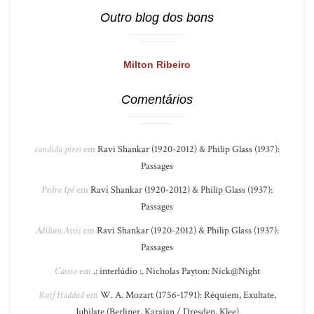
Outro blog dos bons
Milton Ribeiro
Comentários
candida pires
em
Ravi Shankar (1920-2012) & Philip Glass (1937):
Passages
Pedro Ipê
em
Ravi Shankar (1920-2012) & Philip Glass (1937):
Passages
Adilson Assis
em
Ravi Shankar (1920-2012) & Philip Glass (1937):
Passages
Cássio
em
.: interlúdio :. Nicholas Payton: Nick@Night
Raif Haddad
em
W. A. Mozart (1756-1791): Réquiem, Exultate,
Jubilate (Berliner, Karajan / Dresden, Klee)