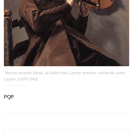
‘Menino tocando flauta’, de Judith Jans Leyster, também conhecida como
Leijster (1609-1660)
PQP