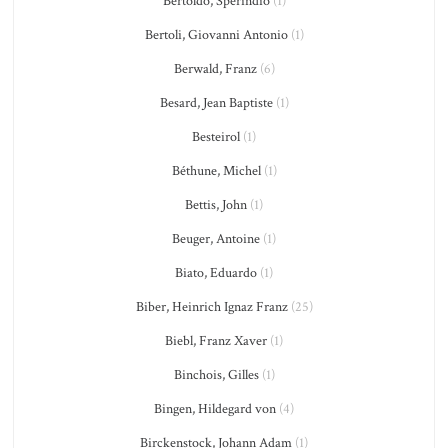
Bertoldo, Sperindio
(1)
Bertoli, Giovanni Antonio
(1)
Berwald, Franz
(6)
Besard, Jean Baptiste
(1)
Besteirol
(1)
Béthune, Michel
(1)
Bettis, John
(1)
Beuger, Antoine
(1)
Biato, Eduardo
(1)
Biber, Heinrich Ignaz Franz
(25)
Biebl, Franz Xaver
(1)
Binchois, Gilles
(1)
Bingen, Hildegard von
(4)
Birckenstock, Johann Adam
(1)