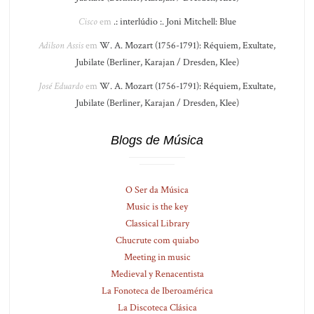
Cisco
em
.: interlúdio :. Joni Mitchell: Blue
Adilson Assis
em
W. A. Mozart (1756-1791): Réquiem, Exultate,
Jubilate (Berliner, Karajan / Dresden, Klee)
José Eduardo
em
W. A. Mozart (1756-1791): Réquiem, Exultate,
Jubilate (Berliner, Karajan / Dresden, Klee)
Blogs de Música
O Ser da Música
Music is the key
Classical Library
Chucrute com quiabo
Meeting in music
Medieval y Renacentista
La Fonoteca de Iberoamérica
La Discoteca Clásica