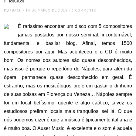
AUTHOR
POSTED
PQPBACH
14 DE MARÇO DE 2018
3 COMMENTS
ON
É raríssimo encontrar um disco com 5 compositores
jamais postados por nosso seminal, incontornável,
fundamental e basilar blog. Afinal, temos 1500
compositores por aqui! Mas aconteceu e o CD é muito
bom. Os nomes dos autores são quase desconhecidos,
mas isso é porque o repertório de Nápoles, para além da
ópera, permanece quase desconhecido em geral. É
estranho, mas os musicólogos preferem gastar o dinheiro
de suas bolsas em Florença ou Veneza… Nápoles sempre
foi um local belíssimo, quente e algo caótico, talvez os
estudiosos prefiram locais mais tranquilos, sei lá. O que
nós podemos dizer é que a música é tipicamente italiana e
é muito boa. O Auser Musici é excelente e o som é aquela