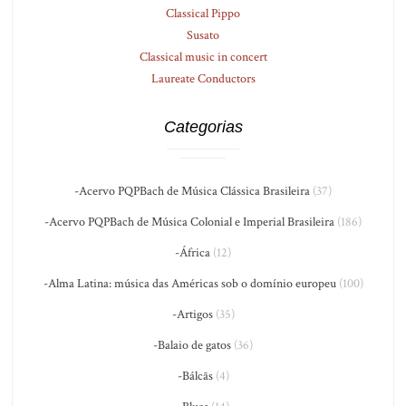
Classical Pippo
Susato
Classical music in concert
Laureate Conductors
Categorias
-Acervo PQPBach de Música Clássica Brasileira
(37)
-Acervo PQPBach de Música Colonial e Imperial Brasileira
(186)
-África
(12)
-Alma Latina: música das Américas sob o domínio europeu
(100)
-Artigos
(35)
-Balaio de gatos
(36)
-Bálcãs
(4)