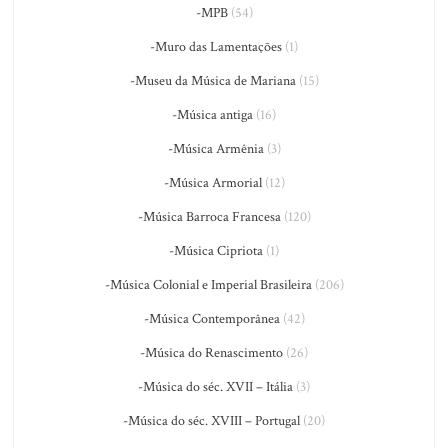
-MPB
(54)
-Muro das Lamentações
(1)
-Museu da Música de Mariana
(15)
-Música antiga
(16)
-Música Armênia
(3)
-Música Armorial
(12)
-Música Barroca Francesa
(120)
-Música Cipriota
(1)
-Música Colonial e Imperial Brasileira
(206)
-Música Contemporânea
(42)
-Música do Renascimento
(26)
-Música do séc. XVII – Itália
(3)
-Música do séc. XVIII – Portugal
(20)