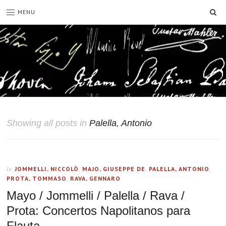
SE
MENU
Showing all posts in
Palella, Antonio
JOMMELLI, NICCOLÒ
,
MAJO, GIUSEPPE DE
,
PALELLA, ANTONIO
,
In
PROTA, TOMMASO
,
RAVA, GENNARO
Mayo / Jommelli / Palella / Rava /
Prota: Concertos Napolitanos para
Flauta