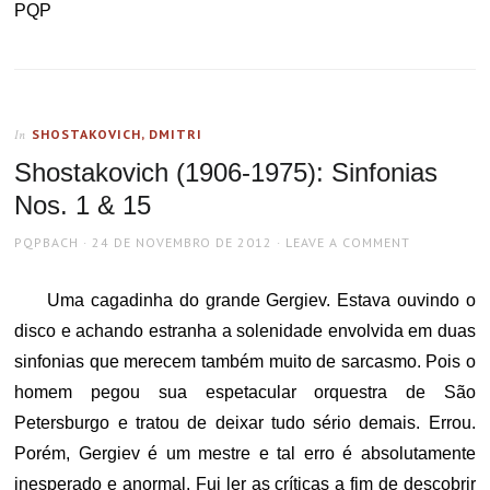
PQP
SHOSTAKOVICH, DMITRI
In
Shostakovich (1906-1975): Sinfonias
Nos. 1 & 15
AUTHOR
POSTED
PQPBACH
24 DE NOVEMBRO DE 2012
LEAVE A COMMENT
ON
Uma cagadinha do grande Gergiev. Estava ouvindo o
disco e achando estranha a solenidade envolvida em duas
sinfonias que merecem também muito de sarcasmo. Pois o
homem pegou sua espetacular orquestra de São
Petersburgo e tratou de deixar tudo sério demais. Errou.
Porém, Gergiev é um mestre e tal erro é absolutamente
inesperado e anormal. Fui ler as críticas a fim de descobrir