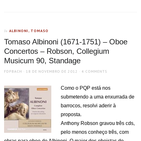
ALBINONI, TOMASO
In
Tomaso Albinoni (1671-1751) – Oboe
Concertos – Robson, Collegium
Musicum 90, Standage
AUTHOR
POSTED
FDPBACH
18 DE NOVEMBRO DE 2012
4 COMMENTS
ON
Como o PQP está nos
submetendo a uma enxurrada de
barrocos, resolvi aderir à
proposta.
Anthony Robson gravou três cds,
pelo menos conheço três, com
obras para oboe de Albinoni. O maior dos oboistas do