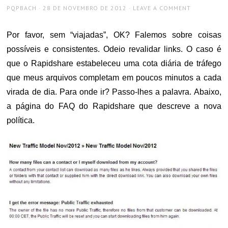
AUTHOR
POSTED
PQPBACH
28 DE NOVEMBRO DE 2012
LEAVE A COMMENT
ON
Por favor, sem “viajadas”, OK? Falemos sobre coisas
possíveis e consistentes. Odeio revalidar links. O caso é
que o Rapidshare estabeleceu uma cota diária de tráfego
que meus arquivos completam em poucos minutos a cada
virada de dia. Para onde ir? Passo-lhes a palavra. Abaixo,
a página do FAQ do Rapidshare que descreve a nova
política.