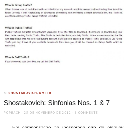
SHOSTAKOVICH, DMITRI
In
Shostakovich: Sinfonias Nos. 1 & 7
AUTHOR
POSTED
PQPBACH
25 DE NOVEMBRO DE 2012
6 COMMENTS
ON
Em compensação ao inesperado erro de Gergiev,