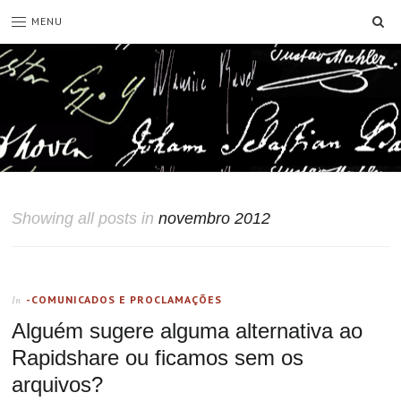
SE
MENU
Showing all posts in
novembro 2012
-COMUNICADOS E PROCLAMAÇÕES
In
Alguém sugere alguma alternativa ao
Rapidshare ou ficamos sem os
arquivos?