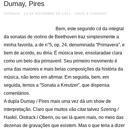
Dumay, Pires
AUTHOR
POSTED
FDPBACH
16 DE NOVEMBRO DE 2012
LEAVE A COMMENT
ON
Bem, este segundo cd da integral
da sonatas de violino de Beethoven traz simplesmente a
minha favorita, a de n°5, op. 24, denominada “Primavera”, e
bem de acordo, eu diria. É música leve, ensolaradae clara
como um belo dia primaveril. Seu primeiro movimento é
uma das maiores e mais belas composíções da história da
música, não temo em afirmar. Em seguida, bem, em
seguida, temos a “Sonata a Kreutzer”, que dispensa
comentários.
A dupla Dumay / Pires mais uma vez dá um show de
interpretação. Claro que muitos vão citar talvez Szering /
Haskil, Oistrack / Oberin, ou sei lá quem mais, no meio das
dezenas de gravações que existem. Mas o que teria a dizer