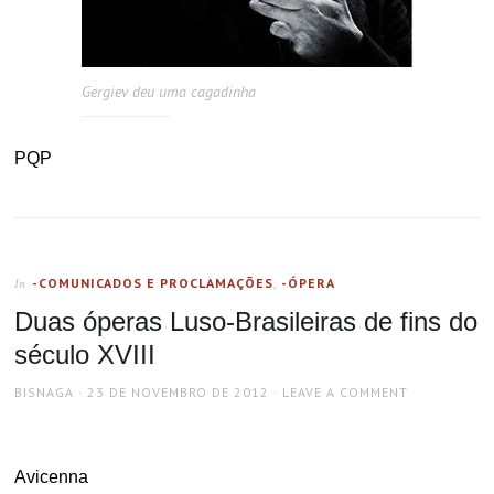
Gergiev deu uma cagadinha
PQP
-COMUNICADOS E PROCLAMAÇÕES
,
-ÓPERA
In
Duas óperas Luso-Brasileiras de fins do
século XVIII
AUTHOR
POSTED
BISNAGA
23 DE NOVEMBRO DE 2012
LEAVE A COMMENT
ON
Avicenna