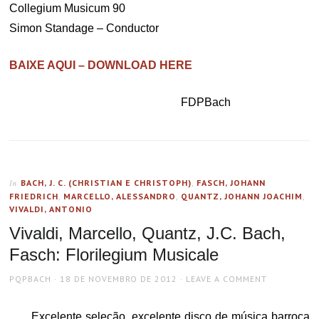
Collegium Musicum 90
Simon Standage – Conductor
BAIXE AQUI – DOWNLOAD HERE
FDPBach
BACH, J. C. (CHRISTIAN E CHRISTOPH)
,
FASCH, JOHANN
In
FRIEDRICH
,
MARCELLO, ALESSANDRO
,
QUANTZ, JOHANN JOACHIM
,
VIVALDI, ANTONIO
Vivaldi, Marcello, Quantz, J.C. Bach,
Fasch: Florilegium Musicale
AUTHOR
POSTED
PQPBACH
18 DE NOVEMBRO DE 2012
LEAVE A COMMENT
ON
Excelente seleção, excelente disco de música barroca