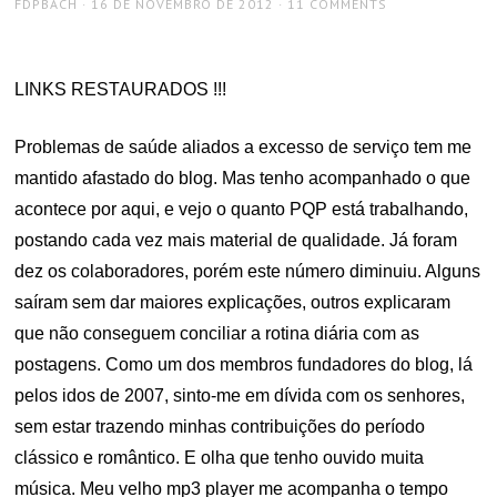
AUTHOR
POSTED
FDPBACH
16 DE NOVEMBRO DE 2012
11 COMMENTS
ON
LINKS RESTAURADOS !!!
Problemas de saúde aliados a excesso de serviço tem me
mantido afastado do blog. Mas tenho acompanhado o que
acontece por aqui, e vejo o quanto PQP está trabalhando,
postando cada vez mais material de qualidade. Já foram
dez os colaboradores, porém este número diminuiu. Alguns
saíram sem dar maiores explicações, outros explicaram
que não conseguem conciliar a rotina diária com as
postagens. Como um dos membros fundadores do blog, lá
pelos idos de 2007, sinto-me em dívida com os senhores,
sem estar trazendo minhas contribuições do período
clássico e romântico. E olha que tenho ouvido muita
música. Meu velho mp3 player me acompanha o tempo