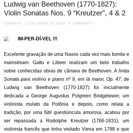
Ludwig van Beethoven (1770-1827):
Violin Sonatas Nos. 9 “Kreutzer”, 4 & 2
AUTHOR
POSTED
PQPBACH
27 DE JUNHO DE 2016
6 COMMENTS
ON
IM-PER-DÍ-VEL !!!
Excelente gravação de uma Naxos cada vez mais bonita e
mainstream
. Gatto e Libeer realizam um belo trabalho
sobre conhecidas obras de câmara de Beethoven. A linda
Sonata para violino e piano nº 9, em lá maior, Op. 47
, de
Ludwig van Beethoven (1770-1827) foi inicialmente
dedicada a George Augustus Polgreen Bridgetower, um
violinista mulato da Polônia e depois, como relata a
tradição, por uma fútil questiúncula amorosa, acabou por
ser repassada a Rodolphe Kreutzer (1766-1831), um
violinista francês que tinha visitado Viena em 1798 e que