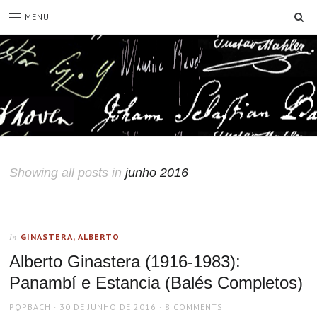
SE
MENU
Showing all posts in
junho 2016
GINASTERA, ALBERTO
In
Alberto Ginastera (1916-1983):
Panambí e Estancia (Balés Completos)
AUTHOR
POSTED
PQPBACH
30 DE JUNHO DE 2016
8 COMMENTS