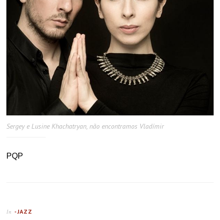
Sergey e Lusine Khachatryan, não encontramos Vladímir
PQP
-JAZZ
In