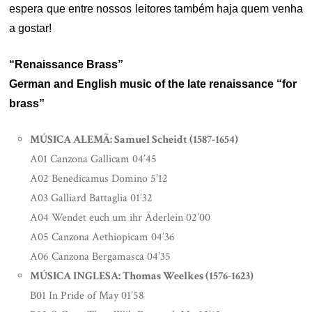
espera que entre nossos leitores também haja quem venha
a gostar!
“Renaissance Brass”
German and English music of the late renaissance “for
brass”
MÚSICA ALEMÃ: Samuel Scheidt (1587-1654)
A01 Canzona Gallicam 04’45
A02 Benedicamus Domino 5’12
A03 Galliard Battaglia 01’32
A04 Wendet euch um ihr Äderlein 02’00
A05 Canzona Aethiopicam 04’36
A06 Canzona Bergamasca 04’35
MÚSICA INGLESA: Thomas Weelkes (1576-1623)
B01 In Pride of May 01’58