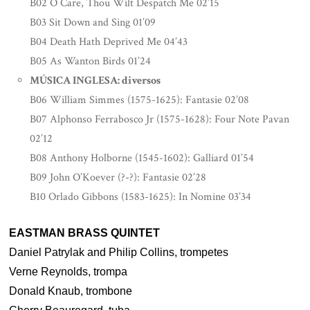
B02 O Care, Thou Wilt Despatch Me 02’15
B03 Sit Down and Sing 01’09
B04 Death Hath Deprived Me 04’43
B05 As Wanton Birds 01’24
MÚSICA INGLESA: diversos
B06 William Simmes (1575-1625): Fantasie 02’08
B07 Alphonso Ferrabosco Jr (1575-1628): Four Note Pavan
02’12
B08 Anthony Holborne (1545-1602): Galliard 01’54
B09 John O’Koever (?-?): Fantasie 02’28
B10 Orlado Gibbons (1583-1625): In Nomine 03’34
EASTMAN BRASS QUINTET
Daniel Patrylak and Philip Collins, trompetes
Verne Reynolds, trompa
Donald Knaub, trombone