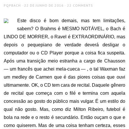
AUTHOR
POSTED
PQPBACH
22 DE JUNHO DE 2016
22 COMMENTS
ON
Este disco é bom demais, mas tem limitações,
sabem? O Brahms é MESMO NOTÁVEL, o Bach é
LINDO DE MORRER, o Ravel é EXTRAORDINÁRIO, mas
depois o pequepiano de verdade deverá desligar o
computador ou o CD Player porque a coisa fica suspeita.
Após uma transição meio estranha a cargo de Chausson
— um francês que achei mela-cueca — , o tal Waxman faz
um medley de Carmen que é das piores coisas que ouvi
ultimamente. OK, o CD tem cara de recital. Daquele gênero
de recital que começa com o filé e termina com aquela
concessão ao gosto do público mais vulgar. É um estilo do
qual não gosto. Mas, como diz Milton Ribeiro, futebol é
bola na rede e o resto é secundário. Então ouçam o que e
como quiserem. Mas de uma coisa tenham certeza, esses