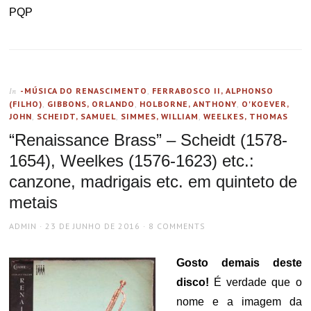
PQP
-MÚSICA DO RENASCIMENTO
,
FERRABOSCO II, ALPHONSO
In
(FILHO)
,
GIBBONS, ORLANDO
,
HOLBORNE, ANTHONY
,
O'KOEVER,
JOHN
,
SCHEIDT, SAMUEL
,
SIMMES, WILLIAM
,
WEELKES, THOMAS
“Renaissance Brass” – Scheidt (1578-
1654), Weelkes (1576-1623) etc.:
canzone, madrigais etc. em quinteto de
metais
AUTHOR
POSTED
ADMIN
23 DE JUNHO DE 2016
8 COMMENTS
ON
Gosto demais deste
disco!
É verdade que o
nome e a imagem da