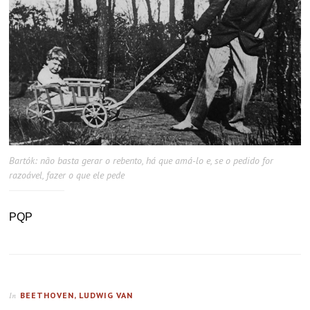
Bartók: não basta gerar o rebento, há que amá-lo e, se o pedido for
razoável, fazer o que ele pede
PQP
BEETHOVEN, LUDWIG VAN
In