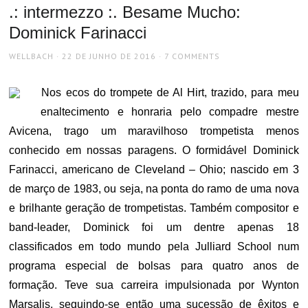
.: intermezzo :. Besame Mucho:
Dominick Farinacci
AUTHOR
POSTED
WELLBACH
22 DE JUNHO DE 2016
7 COMMENTS
ON
Nos ecos do trompete de Al Hirt, trazido, para meu
enaltecimento e honraria pelo compadre mestre
Avicena, trago um maravilhoso trompetista menos
conhecido em nossas paragens. O formidável Dominick
Farinacci, americano de Cleveland – Ohio; nascido em 3
de março de 1983, ou seja, na ponta do ramo de uma nova
e brilhante geração de trompetistas. Também compositor e
band-leader, Dominick foi um dentre apenas 18
classificados em todo mundo pela Julliard School num
programa especial de bolsas para quatro anos de
formação. Teve sua carreira impulsionada por Wynton
Marsalis, seguindo-se então uma sucessão de êxitos e