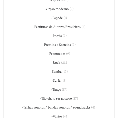
-Ópera
(248)
-Órgão moderno
(7)
-Pagode
(1)
-Partituras de Autores Brasileiros
(6)
-Poesia
(9)
-Prêmios e Sorteios
(7)
-Promoções
(9)
-Rock
(28)
-Samba
(17)
-Sei lá
(13)
-Tango
(17)
-Tão chato ser gostoso
(17)
-Trilhas sonoras / bandas sonoras / soundtracks
(41)
-Vários
(4)