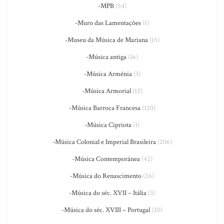
-MPB
(54)
-Muro das Lamentações
(1)
-Museu da Música de Mariana
(15)
-Música antiga
(16)
-Música Armênia
(3)
-Música Armorial
(12)
-Música Barroca Francesa
(120)
-Música Cipriota
(1)
-Música Colonial e Imperial Brasileira
(206)
-Música Contemporânea
(42)
-Música do Renascimento
(26)
-Música do séc. XVII – Itália
(3)
-Música do séc. XVIII – Portugal
(20)