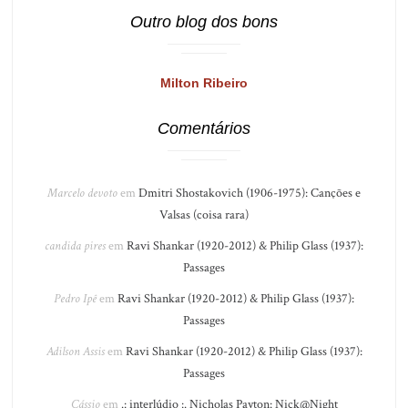
Outro blog dos bons
Milton Ribeiro
Comentários
Marcelo devoto
em
Dmitri Shostakovich (1906-1975): Canções e
Valsas (coisa rara)
candida pires
em
Ravi Shankar (1920-2012) & Philip Glass (1937):
Passages
Pedro Ipê
em
Ravi Shankar (1920-2012) & Philip Glass (1937):
Passages
Adilson Assis
em
Ravi Shankar (1920-2012) & Philip Glass (1937):
Passages
Cássio
em
.: interlúdio :. Nicholas Payton: Nick@Night