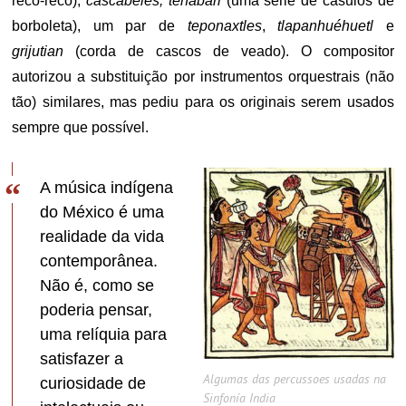
reco-reco),
cascabeles, tenábari
(uma série de casulos de
borboleta), um par de
teponaxtles
,
tlapanhuéhuetl
e
grijutian
(corda de cascos de veado). O compositor
autorizou a substituição por instrumentos orquestrais (não
tão) similares, mas pediu para os originais serem usados
sempre que possível.
A música indígena
do México é uma
realidade da vida
contemporânea.
Não é, como se
poderia pensar,
uma relíquia para
satisfazer a
Algumas das percussoes usadas na
curiosidade de
Sinfonía India