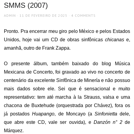
SMMS (2007)
AUTHOR
POSTED
ADMIN
11 DE FEVEREIRO DE 2025
4 COMMENTS
ON
Pronto. Pra encerrar meu giro pelo México e pelos Estados
Unidos, hoje vai um CD de obras sinfônicas
chicanas
e,
amanhã, outro de Frank Zappa.
O presente álbum, também baixado do blog Música
Mexicana de Concerto, foi gravado ao vivo no concerto de
centenário da excelente Sinfônica de Minería e não possuo
mais dados sobre ele. Sei que é sensacional e muito
representativo: tem até marcha à la Strauss, valsa e uma
chacona de Buxtehude (orquestrada por Chávez), fora os
já postados
Huapango
, de Moncayo (a
Sinfonietta
dele,
que abre este CD, vale ser ouvida), e
Danzón n° 2
de
Márquez.