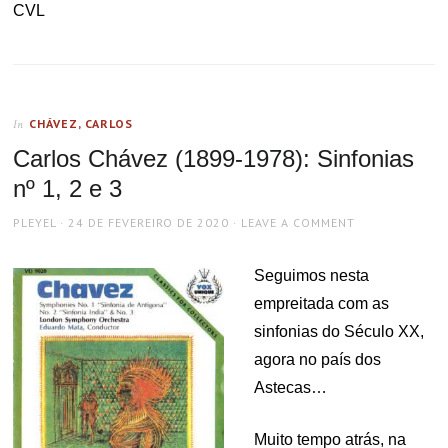
CVL
CHÁVEZ, CARLOS
In
Carlos Chávez (1899-1978): Sinfonias
nº 1, 2 e 3
AUTHOR
POSTED
PLEYEL
24 DE FEVEREIRO DE 2020
LEAVE A COMMENT
ON
Seguimos nesta
empreitada com as
sinfonias do Século XX,
agora no país dos
Astecas…
Muito tempo atrás, na