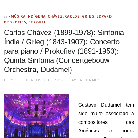
-MÚSICA INDÍGENA
,
CHÁVEZ, CARLOS
,
GRIEG, EDVARD
,
In
PROKOFIEV, SERGUEI
Carlos Chávez (1899-1978): Sinfonia
Índia / Grieg (1843-1907): Concerto
para piano / Prokofiev (1891-1953):
Quinta Sinfonia (Concertgebouw
Orchestra, Dudamel)
AUTHOR
POSTED
PLEYEL
2 DE AGOSTO DE 2017
LEAVE A COMMENT
ON
Gustavo Dudamel tem
sido muito associado a
compositores das
Américas: o norte-