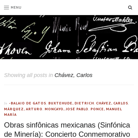
SE
MENU
Showing all posts in
Chávez, Carlos
-BALAIO DE GATOS
,
BUXTEHUDE, DIETRICH
,
CHÁVEZ, CARLOS
,
In
MÁRQUEZ, ARTURO
,
MONCAYO, JOSÉ PABLO
,
PONCE, MANUEL
MARÍA
Obras sinfônicas mexicanas (Sinfónica
de Minería): Concierto Conmemorativo