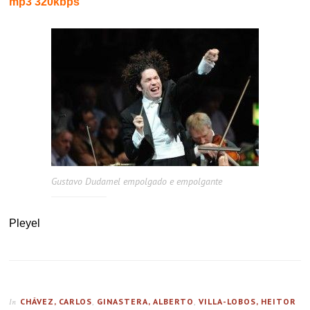
mp3 320kbps
Gustavo Dudamel empolgado e empolgante
Pleyel
CHÁVEZ, CARLOS
,
GINASTERA, ALBERTO
,
VILLA-LOBOS, HEITOR
In