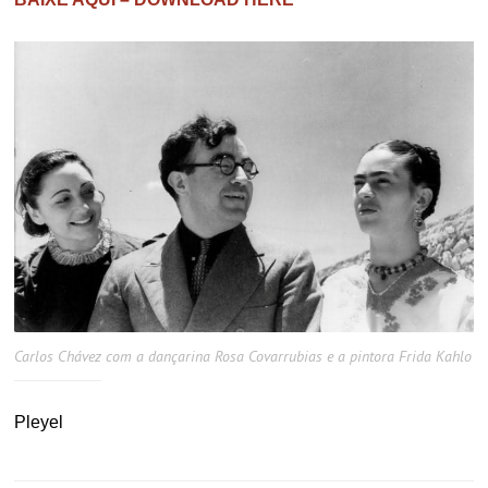
Carlos Chávez com a dançarina Rosa Covarrubias e a pintora Frida Kahlo
Pleyel