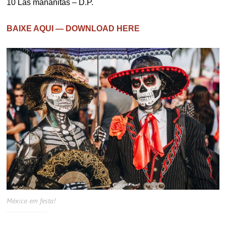
10 Las mañanitas – D.P.
BAIXE AQUI — DOWNLOAD HERE
México em festa!