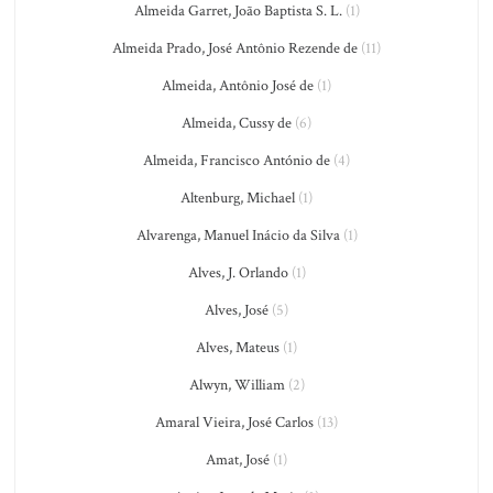
Almeida Garret, João Baptista S. L.
(1)
Almeida Prado, José Antônio Rezende de
(11)
Almeida, Antônio José de
(1)
Almeida, Cussy de
(6)
Almeida, Francisco António de
(4)
Altenburg, Michael
(1)
Alvarenga, Manuel Inácio da Silva
(1)
Alves, J. Orlando
(1)
Alves, José
(5)
Alves, Mateus
(1)
Alwyn, William
(2)
Amaral Vieira, José Carlos
(13)
Amat, José
(1)