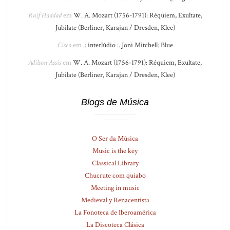
Raif Haddad
em
W. A. Mozart (1756-1791): Réquiem, Exultate,
Jubilate (Berliner, Karajan / Dresden, Klee)
Cisco
em
.: interlúdio :. Joni Mitchell: Blue
Adilson Assis
em
W. A. Mozart (1756-1791): Réquiem, Exultate,
Jubilate (Berliner, Karajan / Dresden, Klee)
Blogs de Música
O Ser da Música
Music is the key
Classical Library
Chucrute com quiabo
Meeting in music
Medieval y Renacentista
La Fonoteca de Iberoamérica
La Discoteca Clásica