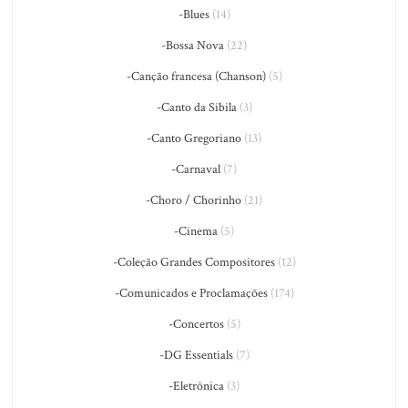
-Blues
(14)
-Bossa Nova
(22)
-Canção francesa (Chanson)
(5)
-Canto da Sibila
(3)
-Canto Gregoriano
(13)
-Carnaval
(7)
-Choro / Chorinho
(21)
-Cinema
(5)
-Coleção Grandes Compositores
(12)
-Comunicados e Proclamações
(174)
-Concertos
(5)
-DG Essentials
(7)
-Eletrônica
(3)