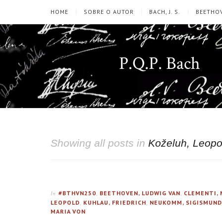
HOME
SOBRE O AUTOR
BACH, J. S.
BEETHOV
P.Q.P. Bach
Showing all posts in
Koželuh, Leopo
#BTHVN250
,
BEETHOVEN, LUDWIG VAN
,
CLEMENTI,
In
LEOPOLD
,
KUHLAU, FRIEDRICH
,
NEUKOMM, SIGISMUND
MARIA VON