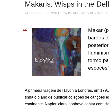
Makaris: Wisps in the D
AUTHOR
POSTED
VASSILY GENRIKHOVICH
26 DE DEZEMBRO DE 2020
2
ON
Makar (p
bardos d
posterior
Iluminis
termo pa
escocês
​A primeira viagem de Haydn a Londres, em 1791,
tinha o plano de publicar coleções de canções 
continente. Napier, claro, sonhava contar com 