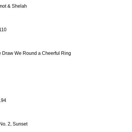
mot & Shelah
110
e Draw We Round a Cheerful Ring
194
No. 2, Sunset