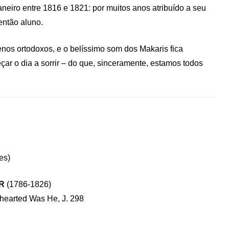
eiro entre 1816 e 1821: por muitos anos atribuído a seu
então aluno.
nos ortodoxos, e o belíssimo som dos Makaris fica
r o dia a sorrir – do que, sinceramente, estamos todos
es)
ER
(1786-1826)
hearted Was He, J. 298