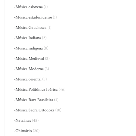
-Música eslovena
(1)
-Música estadunidense
(1)
-Música Gauchesca
(1)
-Música Indiana
(2)
-Música indígena
(8)
-Música Medieval
(8)
-Música Moderna
(3)
-Música oriental
(5)
-Música Polifônica Ibérica
(46)
-Música Rara Brasileira
(3)
-Música Sacra Ortodoxa
(10)
-Natalinas
(45)
-Obituário
(20)