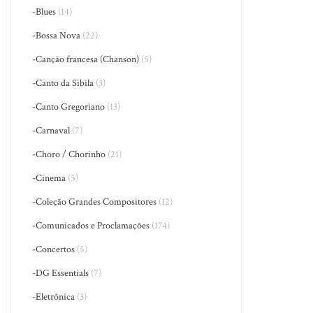
-Blues
(14)
-Bossa Nova
(22)
-Canção francesa (Chanson)
(5)
-Canto da Sibila
(3)
-Canto Gregoriano
(13)
-Carnaval
(7)
-Choro / Chorinho
(21)
-Cinema
(5)
-Coleção Grandes Compositores
(12)
-Comunicados e Proclamações
(174)
-Concertos
(5)
-DG Essentials
(7)
-Eletrônica
(3)