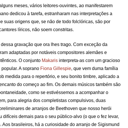
lguns meses, vários leitores-ouvintes, ao manifestarem
nano dedicou à tarefa, estranharam nas interpretações a
 suas origens que, se não de todo folclóricas, são por
ntores líricos, não soem constritas.
ão dessa gravação que ora lhes trago. Com exceção da
 foram adaptadas por notáveis compositores alemães e
tênticos. O conjunto
Makaris
interpreta-as com um gracioso
e popular. A soprano
Fiona Gillespie
, que vem duma família
b medida para o repertório, e seu bonito timbre, aplicado a
e o encanto do começo ao fim. Os demais músicos também são
 espontaneidade, como se estivéssemos a acompanhar o
m, para alegria dos completistas compulsivos, duas
 preliminares de arranjos de Beethoven que nosso herói
ifíceis demais para o seu público-alvo (o que o fez levar,
. Aos brasileiros, há a curiosidade do arranjo de Sigismund