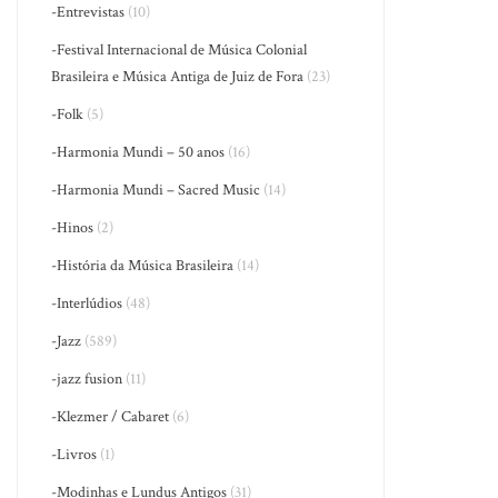
-Entrevistas
(10)
-Festival Internacional de Música Colonial
Brasileira e Música Antiga de Juiz de Fora
(23)
-Folk
(5)
-Harmonia Mundi – 50 anos
(16)
-Harmonia Mundi – Sacred Music
(14)
-Hinos
(2)
-História da Música Brasileira
(14)
-Interlúdios
(48)
-Jazz
(589)
-jazz fusion
(11)
-Klezmer / Cabaret
(6)
-Livros
(1)
-Modinhas e Lundus Antigos
(31)