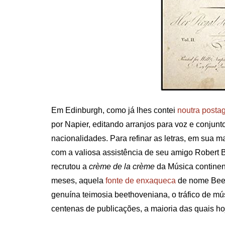
Em Edinburgh, como já lhes contei
noutra post
por Napier, editando arranjos para voz e conju
nacionalidades. Para refinar as letras, em sua 
com a valiosa assistência de seu amigo Robert B
recrutou a
crème de la crème
da Música continent
meses, aquela
fonte de enxaqueca
de nome Beet
genuína teimosia beethoveniana, o tráfico de m
centenas de publicações, a maioria das quais h