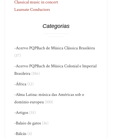
Classical music in concert
Laureate Conductors
Categorias
-Acervo PQPBach de Música Clássica Brasileira
(37)
-Acervo PQPBach de Música Colonial e Imperial
Brasileira
(186)
-África
(12)
-Alma Latina: música das Américas sob o
domínio europeu
(100)
-Artigos
(35)
-Balaio de gatos
(36)
-Bálcãs
(4)