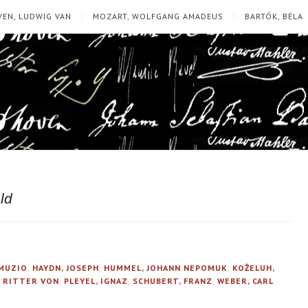
EN, LUDWIG VAN
MOZART, WOLFGANG AMADEUS
BARTÓK, BÉLA
ld
 MUZIO
,
HAYDN, JOSEPH
,
HUMMEL, JOHANN NEPOMUK
,
KOŽELUH,
 RITTER VON
,
PLEYEL, IGNAZ
,
SCHUBERT, FRANZ
,
WEBER, CARL