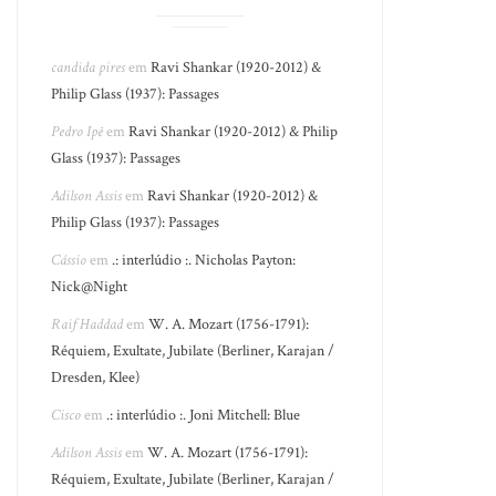
candida pires
em
Ravi Shankar (1920-2012) &
Philip Glass (1937): Passages
Pedro Ipê
em
Ravi Shankar (1920-2012) & Philip
Glass (1937): Passages
Adilson Assis
em
Ravi Shankar (1920-2012) &
Philip Glass (1937): Passages
Cássio
em
.: interlúdio :. Nicholas Payton:
Nick@Night
Raif Haddad
em
W. A. Mozart (1756-1791):
Réquiem, Exultate, Jubilate (Berliner, Karajan /
Dresden, Klee)
Cisco
em
.: interlúdio :. Joni Mitchell: Blue
Adilson Assis
em
W. A. Mozart (1756-1791):
Réquiem, Exultate, Jubilate (Berliner, Karajan /