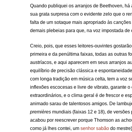
Quando publiquei os arranjos de Beethoven, há a
sua grata surpresa com o evidente zelo que o re
falta de um sotaque mais apropriado às canções e
demais plebeias para que, na voz impostada de ca
Creio, pois, que esses leitores-ouvintes gostar
primeira e da penúltima faixas, todas as outras
austríacos, e aqui aparecem em seus arranjos au
equilíbrio de precisão clássica e espontaneidad
com longa tradição em música celta, tem a voz so
inflexões escocesas e livre de vibrato, garant
extraordinários, e o clima geral é de frescor e
animado sarau de talentosos amigos. De lambuje
premières
mundiais (faixas 12 e 18), de versões
acabou por reescrever porque Thomson as achou d
como já lhes contei, um
senhor sabão
do mestre)