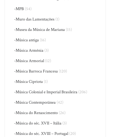
-MPB
(54)
-Muro das Lamentações
(1)
-Museu da Música de Mariana
(15)
-Música antiga
(16)
-Música Armênia
(3)
-Música Armorial
(12)
-Música Barroca Francesa
(120)
-Música Cipriota
(1)
-Música Colonial e Imperial Brasileira
(206)
-Música Contemporânea
(42)
-Música do Renascimento
(26)
-Música do séc. XVII – Itália
(3)
-Música do séc. XVIII – Portugal
(20)