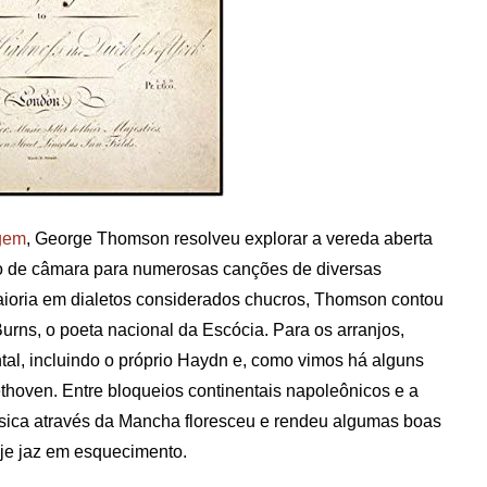
agem
, George Thomson resolveu explorar a vereda aberta
nto de câmara para numerosas canções de diversas
maioria em dialetos considerados chucros, Thomson contou
urns, o poeta nacional da Escócia. Para os arranjos,
al, incluindo o próprio Haydn e, como vimos há alguns
hoven. Entre bloqueios continentais napoleônicos e a
úsica através da Mancha floresceu e rendeu algumas boas
oje jaz em esquecimento.