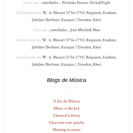
Cássio
em
.: interlúdio :. Nicholas Payton: Nick@Night
Raif Haddad
em
W. A. Mozart (1756-1791): Réquiem, Exultate,
Jubilate (Berliner, Karajan / Dresden, Klee)
Cisco
em
.: interlúdio :. Joni Mitchell: Blue
Adilson Assis
em
W. A. Mozart (1756-1791): Réquiem, Exultate,
Jubilate (Berliner, Karajan / Dresden, Klee)
José Eduardo
em
W. A. Mozart (1756-1791): Réquiem, Exultate,
Jubilate (Berliner, Karajan / Dresden, Klee)
Blogs de Música
O Ser da Música
Music is the key
Classical Library
Chucrute com quiabo
Meeting in music