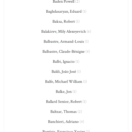
Baden Powell
(2)
Baghdasaryan, Eduard
(1)
Baksa, Robert
(1)
Balakirev, Mily Alexeyevich
(6)
Balbastre, Armand-Louis
(1)
Balbastre, Claude-Bénigne
(4)
Balbi, Ignacio
(1)
Baldi, João José
(1)
Balfe, Michael William
(1)
Balke, Jon
(1)
Ballard Senior, Robert
(1)
Baltzar, Thomas
(2)
Banchieri, Adriano
(4)
Baptista, Francisco Xavier
(3)