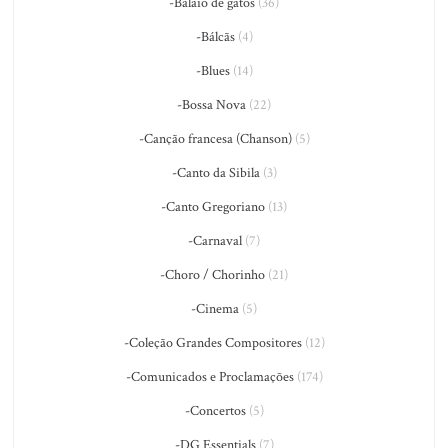
-Balaio de gatos
(36)
-Bálcãs
(4)
-Blues
(14)
-Bossa Nova
(22)
-Canção francesa (Chanson)
(5)
-Canto da Sibila
(3)
-Canto Gregoriano
(13)
-Carnaval
(7)
-Choro / Chorinho
(21)
-Cinema
(5)
-Coleção Grandes Compositores
(12)
-Comunicados e Proclamações
(174)
-Concertos
(5)
-DG Essentials
(7)