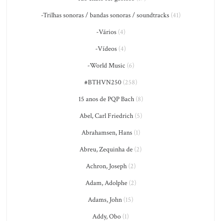
-Trilhas sonoras / bandas sonoras / soundtracks
(41)
-Vários
(4)
-Vídeos
(4)
-World Music
(6)
#BTHVN250
(258)
15 anos de PQP Bach
(8)
Abel, Carl Friedrich
(5)
Abrahamsen, Hans
(1)
Abreu, Zequinha de
(2)
Achron, Joseph
(2)
Adam, Adolphe
(2)
Adams, John
(15)
Addy, Obo
(1)