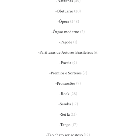
-Natalinas
(45)
-Obituário
(20)
-Ópera
(248)
-Órgão moderno
(7)
-Pagode
(1)
-Partituras de Autores Brasileiros
(6)
-Poesia
(9)
-Prêmios e Sorteios
(7)
-Promoções
(9)
-Rock
(28)
-Samba
(17)
-Sei lá
(13)
-Tango
(17)
-Tão chato ser gostoso
(17)