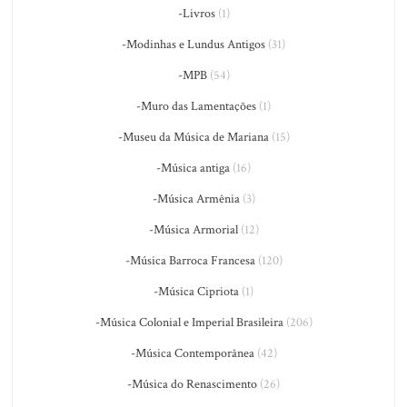
-Livros
(1)
-Modinhas e Lundus Antigos
(31)
-MPB
(54)
-Muro das Lamentações
(1)
-Museu da Música de Mariana
(15)
-Música antiga
(16)
-Música Armênia
(3)
-Música Armorial
(12)
-Música Barroca Francesa
(120)
-Música Cipriota
(1)
-Música Colonial e Imperial Brasileira
(206)
-Música Contemporânea
(42)
-Música do Renascimento
(26)