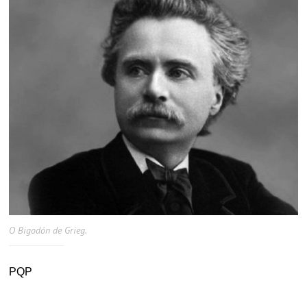
O Bigodón de Grieg.
PQP