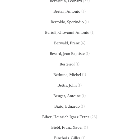
Bernstein, Leonard
(27)
Bertali, Antonio
(3)
Bertoldo, Sperindio
(1)
Bertoli, Giovanni Antonio
(1)
Berwald, Franz
(6)
Besard, Jean Baptiste
(1)
Besteirol
(1)
Béthune, Michel
(1)
Bettis, John
(1)
Beuger, Antoine
(1)
Biato, Eduardo
(1)
Biber, Heinrich Ignaz Franz
(25)
Biebl, Franz Xaver
(1)
Binchois, Gilles
(1)