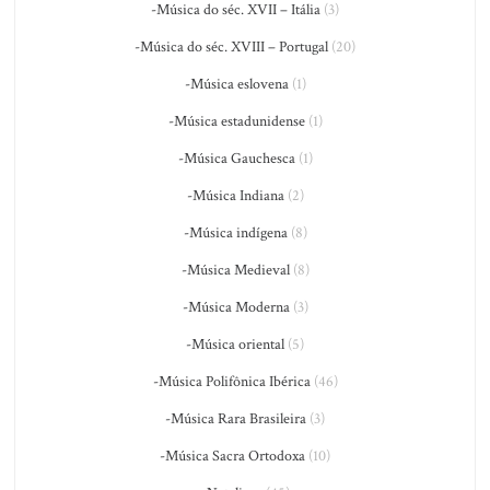
-Música do séc. XVII – Itália
(3)
-Música do séc. XVIII – Portugal
(20)
-Música eslovena
(1)
-Música estadunidense
(1)
-Música Gauchesca
(1)
-Música Indiana
(2)
-Música indígena
(8)
-Música Medieval
(8)
-Música Moderna
(3)
-Música oriental
(5)
-Música Polifônica Ibérica
(46)
-Música Rara Brasileira
(3)
-Música Sacra Ortodoxa
(10)