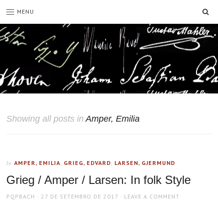
SE
MENU
Showing all posts in
Amper, Emilia
AMPER, EMILIA
,
GRIEG, EDVARD
,
LARSEN, GJERMUND
In
Grieg / Amper / Larsen: In folk Style
AUTHOR
POSTED
PQPBACH
27 DE SETEMBRO DE 2017
LEAVE A COMMENT
ON