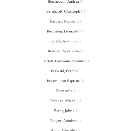
Bernasconi, Andrea
(1)
Bernhardt, Christoph
(1)
Bernier, Nicolas
(2)
Bernstein, Leonard
(27)
Bertali, Antonio
(3)
Bertoldo, Sperindio
(1)
Bertoli, Giovanni Antonio
(1)
Berwald, Franz
(6)
Besard, Jean Baptiste
(1)
Besteirol
(1)
Béthune, Michel
(1)
Bettis, John
(1)
Beuger, Antoine
(1)
Biato, Eduardo
(1)