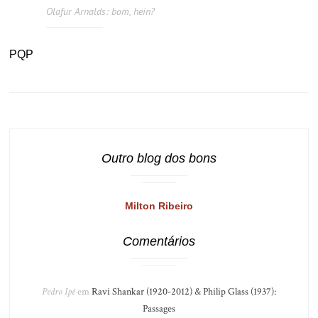
Olafur Arnalds: bom, hein?
PQP
Outro blog dos bons
Milton Ribeiro
Comentários
Pedro Ipê
em
Ravi Shankar (1920-2012) & Philip Glass (1937):
Passages