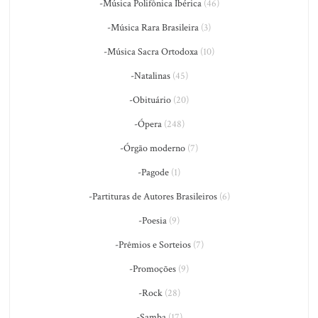
-Música Polifônica Ibérica
(46)
-Música Rara Brasileira
(3)
-Música Sacra Ortodoxa
(10)
-Natalinas
(45)
-Obituário
(20)
-Ópera
(248)
-Órgão moderno
(7)
-Pagode
(1)
-Partituras de Autores Brasileiros
(6)
-Poesia
(9)
-Prêmios e Sorteios
(7)
-Promoções
(9)
-Rock
(28)
-Samba
(17)