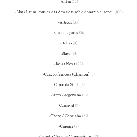
-África
(12)
-Alma Latina: música das Américas sob o domínio europeu
(100)
-Artigos
(35)
-Balaio de gatos
(36)
-Bálcãs
(4)
-Blues
(14)
-Bossa Nova
(22)
-Canção francesa (Chanson)
(5)
-Canto da Sibila
(3)
-Canto Gregoriano
(13)
-Carnaval
(7)
-Choro / Chorinho
(21)
-Cinema
(5)
-Coleção Grandes Compositores
(12)