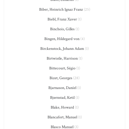
Biber, Heinrich Ignaz Franz
(25)
Biebl, Franz Xaver
(1)
Binchois, Gilles
(1)
Bingen, Hildegard von
(4)
Birckenstock, Johann Adam
(1)
Birtwistle, Harrison
(1)
Bittecourt, Ségio
(1)
Bizet, Georges
(28)
Bjarnason, Daníel
(1)
Bjørnstad, Ketil
(1)
Blake, Howard
(1)
Blancafort, Manuel
(1)
Blasco Manuel
(3)