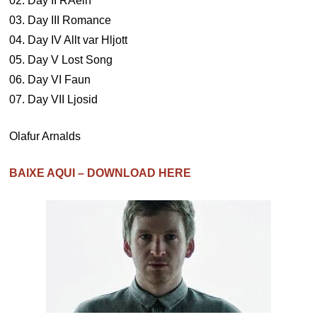
02. Day II RAein
03. Day III Romance
04. Day IV Allt var Hljott
05. Day V Lost Song
06. Day VI Faun
07. Day VII Ljosid
Olafur Arnalds
BAIXE AQUI – DOWNLOAD HERE