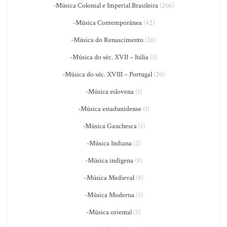
-Música Colonial e Imperial Brasileira
(206)
-Música Contemporânea
(42)
-Música do Renascimento
(26)
-Música do séc. XVII – Itália
(3)
-Música do séc. XVIII – Portugal
(20)
-Música eslovena
(1)
-Música estadunidense
(1)
-Música Gauchesca
(1)
-Música Indiana
(2)
-Música indígena
(8)
-Música Medieval
(8)
-Música Moderna
(3)
-Música oriental
(5)