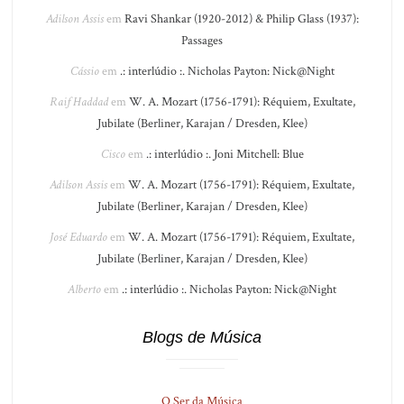
Adilson Assis
em
Ravi Shankar (1920-2012) & Philip Glass (1937):
Passages
Cássio
em
.: interlúdio :. Nicholas Payton: Nick@Night
Raif Haddad
em
W. A. Mozart (1756-1791): Réquiem, Exultate,
Jubilate (Berliner, Karajan / Dresden, Klee)
Cisco
em
.: interlúdio :. Joni Mitchell: Blue
Adilson Assis
em
W. A. Mozart (1756-1791): Réquiem, Exultate,
Jubilate (Berliner, Karajan / Dresden, Klee)
José Eduardo
em
W. A. Mozart (1756-1791): Réquiem, Exultate,
Jubilate (Berliner, Karajan / Dresden, Klee)
Alberto
em
.: interlúdio :. Nicholas Payton: Nick@Night
Blogs de Música
O Ser da Música