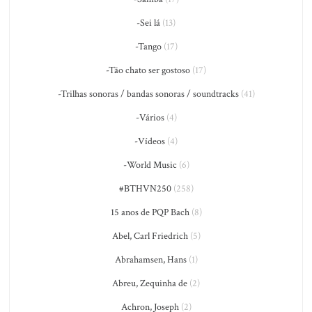
-Sei lá
(13)
-Tango
(17)
-Tão chato ser gostoso
(17)
-Trilhas sonoras / bandas sonoras / soundtracks
(41)
-Vários
(4)
-Vídeos
(4)
-World Music
(6)
#BTHVN250
(258)
15 anos de PQP Bach
(8)
Abel, Carl Friedrich
(5)
Abrahamsen, Hans
(1)
Abreu, Zequinha de
(2)
Achron, Joseph
(2)