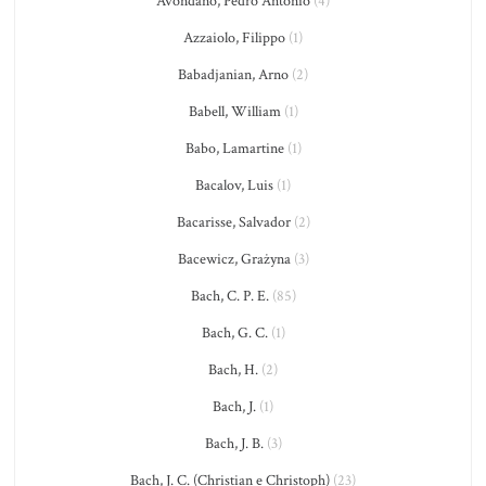
Avondano, Pedro Antonio
(4)
Azzaiolo, Filippo
(1)
Babadjanian, Arno
(2)
Babell, William
(1)
Babo, Lamartine
(1)
Bacalov, Luis
(1)
Bacarisse, Salvador
(2)
Bacewicz, Grażyna
(3)
Bach, C. P. E.
(85)
Bach, G. C.
(1)
Bach, H.
(2)
Bach, J.
(1)
Bach, J. B.
(3)
Bach, J. C. (Christian e Christoph)
(23)