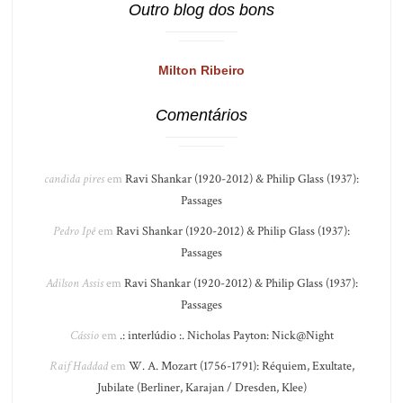
Outro blog dos bons
Milton Ribeiro
Comentários
candida pires
em
Ravi Shankar (1920-2012) & Philip Glass (1937):
Passages
Pedro Ipê
em
Ravi Shankar (1920-2012) & Philip Glass (1937):
Passages
Adilson Assis
em
Ravi Shankar (1920-2012) & Philip Glass (1937):
Passages
Cássio
em
.: interlúdio :. Nicholas Payton: Nick@Night
Raif Haddad
em
W. A. Mozart (1756-1791): Réquiem, Exultate,
Jubilate (Berliner, Karajan / Dresden, Klee)