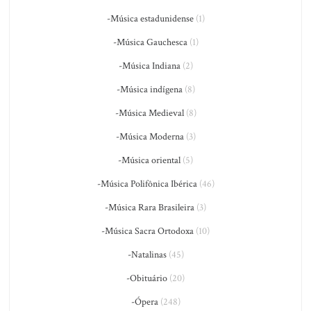
-Música estadunidense
(1)
-Música Gauchesca
(1)
-Música Indiana
(2)
-Música indígena
(8)
-Música Medieval
(8)
-Música Moderna
(3)
-Música oriental
(5)
-Música Polifônica Ibérica
(46)
-Música Rara Brasileira
(3)
-Música Sacra Ortodoxa
(10)
-Natalinas
(45)
-Obituário
(20)
-Ópera
(248)