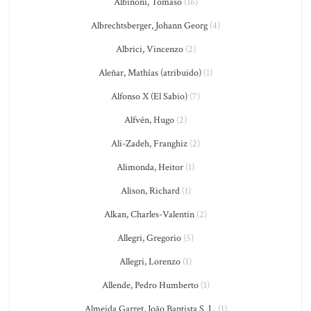
Albinoni, Tomaso
(16)
Albrechtsberger, Johann Georg
(4)
Albrici, Vincenzo
(2)
Aleñar, Mathías (atribuido)
(1)
Alfonso X (El Sabio)
(7)
Alfvén, Hugo
(2)
Ali-Zadeh, Franghiz
(2)
Alimonda, Heitor
(1)
Alison, Richard
(1)
Alkan, Charles-Valentin
(2)
Allegri, Gregorio
(5)
Allegri, Lorenzo
(1)
Allende, Pedro Humberto
(1)
Almeida Garret, João Baptista S. L.
(1)