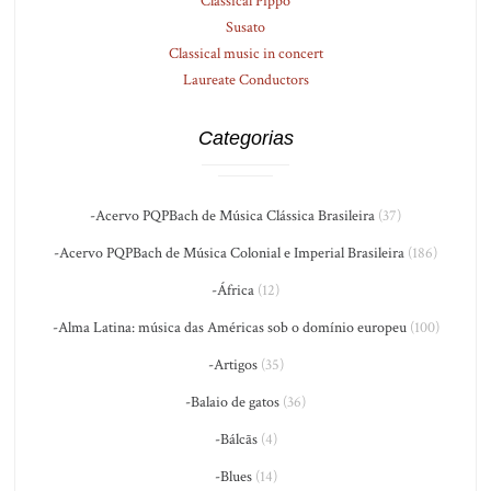
Classical Pippo
Susato
Classical music in concert
Laureate Conductors
Categorias
-Acervo PQPBach de Música Clássica Brasileira
(37)
-Acervo PQPBach de Música Colonial e Imperial Brasileira
(186)
-África
(12)
-Alma Latina: música das Américas sob o domínio europeu
(100)
-Artigos
(35)
-Balaio de gatos
(36)
-Bálcãs
(4)
-Blues
(14)