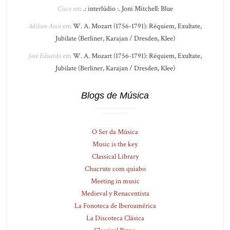
Cisco
em
.: interlúdio :. Joni Mitchell: Blue
Adilson Assis
em
W. A. Mozart (1756-1791): Réquiem, Exultate,
Jubilate (Berliner, Karajan / Dresden, Klee)
José Eduardo
em
W. A. Mozart (1756-1791): Réquiem, Exultate,
Jubilate (Berliner, Karajan / Dresden, Klee)
Blogs de Música
O Ser da Música
Music is the key
Classical Library
Chucrute com quiabo
Meeting in music
Medieval y Renacentista
La Fonoteca de Iberoamérica
La Discoteca Clásica