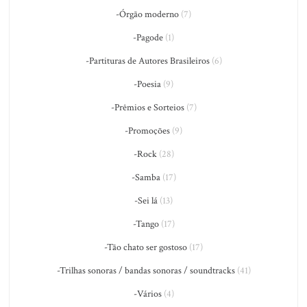
-Órgão moderno
(7)
-Pagode
(1)
-Partituras de Autores Brasileiros
(6)
-Poesia
(9)
-Prêmios e Sorteios
(7)
-Promoções
(9)
-Rock
(28)
-Samba
(17)
-Sei lá
(13)
-Tango
(17)
-Tão chato ser gostoso
(17)
-Trilhas sonoras / bandas sonoras / soundtracks
(41)
-Vários
(4)