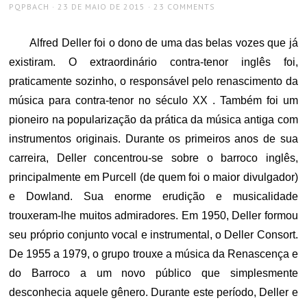
AUTHOR
POSTED
PQPBACH
23 DE MAIO DE 2015
23 COMMENTS
ON
Alfred Deller foi o dono de uma das belas vozes que já
existiram. O extraordinário contra-tenor inglês foi,
praticamente sozinho, o responsável pelo renascimento da
música para contra-tenor no século XX . Também foi um
pioneiro na popularização da prática da música antiga com
instrumentos originais. Durante os primeiros anos de sua
carreira, Deller concentrou-se sobre o barroco inglês,
principalmente em Purcell (de quem foi o maior divulgador)
e Dowland. Sua enorme erudição e musicalidade
trouxeram-lhe muitos admiradores. Em 1950, Deller formou
seu próprio conjunto vocal e instrumental, o Deller Consort.
De 1955 a 1979, o grupo trouxe a música da Renascença e
do Barroco a um novo público que simplesmente
desconhecia aquele gênero. Durante este período, Deller e