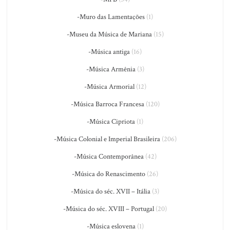
-Muro das Lamentações
(1)
-Museu da Música de Mariana
(15)
-Música antiga
(16)
-Música Armênia
(3)
-Música Armorial
(12)
-Música Barroca Francesa
(120)
-Música Cipriota
(1)
-Música Colonial e Imperial Brasileira
(206)
-Música Contemporânea
(42)
-Música do Renascimento
(26)
-Música do séc. XVII – Itália
(3)
-Música do séc. XVIII – Portugal
(20)
-Música eslovena
(1)