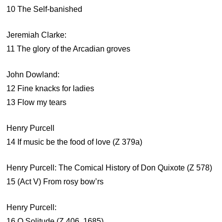
10 The Self-banished
Jeremiah Clarke:
11 The glory of the Arcadian groves
John Dowland:
12 Fine knacks for ladies
13 Flow my tears
Henry Purcell
14 If music be the food of love (Z 379a)
Henry Purcell: The Comical History of Don Quixote (Z 578)
15 (Act V) From rosy bow’rs
Henry Purcell:
16 O Solitude (Z 406, 1685)