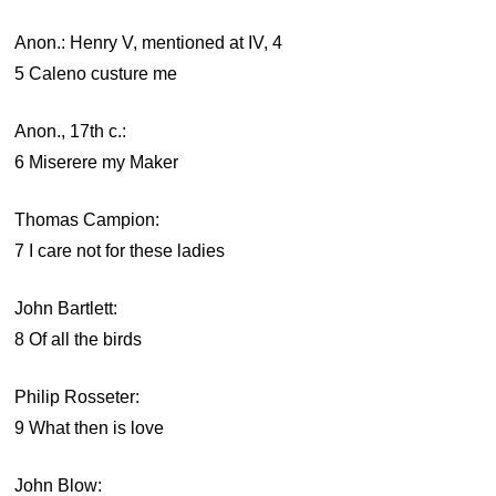
Anon.: Henry V, mentioned at IV, 4
5 Caleno custure me
Anon., 17th c.:
6 Miserere my Maker
Thomas Campion:
7 I care not for these ladies
John Bartlett:
8 Of all the birds
Philip Rosseter:
9 What then is love
John Blow: