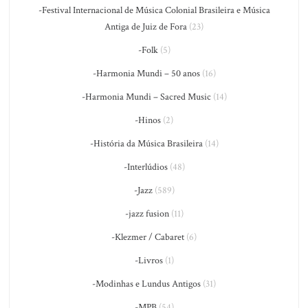
-Festival Internacional de Música Colonial Brasileira e Música
Antiga de Juiz de Fora
(23)
-Folk
(5)
-Harmonia Mundi – 50 anos
(16)
-Harmonia Mundi – Sacred Music
(14)
-Hinos
(2)
-História da Música Brasileira
(14)
-Interlúdios
(48)
-Jazz
(589)
-jazz fusion
(11)
-Klezmer / Cabaret
(6)
-Livros
(1)
-Modinhas e Lundus Antigos
(31)
-MPB
(54)