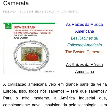
Camerata
AUTHOR
POSTED
BISNAGA
31 DE JANEIRO DE 2018
4 COMMENTS
ON
As Raízes da Música
Americana
Les Racines du
Folksong Americain
The Boston Camerata
As Raízes da Música
Americana
A civilização americana veio em grande parte da velha
Europa. Isso, todos nós sabemos – será que sabemos?
Para o mito moderno, a América industrial que,
completamente nova, impulsionada pela tecnologia, sem