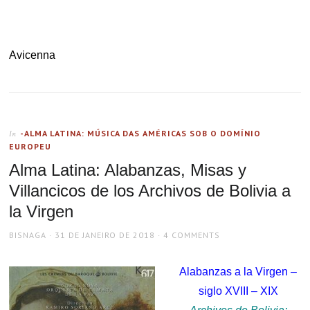
Avicenna
-ALMA LATINA: MÚSICA DAS AMÉRICAS SOB O DOMÍNIO
In
EUROPEU
Alma Latina: Alabanzas, Misas y
Villancicos de los Archivos de Bolivia a
la Virgen
AUTHOR
POSTED
BISNAGA
31 DE JANEIRO DE 2018
4 COMMENTS
ON
Alabanzas a la Virgen –
siglo XVIII – XIX