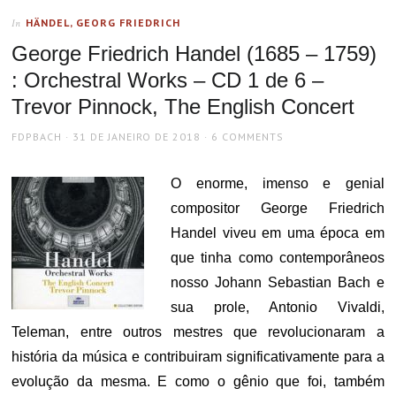
HÄNDEL, GEORG FRIEDRICH
In
George Friedrich Handel (1685 – 1759)
: Orchestral Works – CD 1 de 6 –
Trevor Pinnock, The English Concert
AUTHOR
POSTED
FDPBACH
31 DE JANEIRO DE 2018
6 COMMENTS
ON
O enorme, imenso e genial
compositor George Friedrich
Handel viveu em uma época em
que tinha como contemporâneos
nosso Johann Sebastian Bach e
sua prole, Antonio Vivaldi,
Teleman, entre outros mestres que revolucionaram a
história da música e contribuiram significativamente para a
evolução da mesma. E como o gênio que foi, também