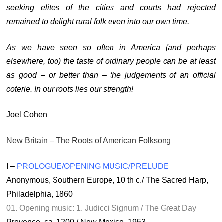
seeking elites of the cities and courts had rejected
remained to delight rural folk even into our own time.
As we have seen so often in America (and perhaps
elsewhere, too) the taste of ordinary people can be at least
as good – or better than – the judgements of an official
coterie. In our roots lies our strength!
Joel Cohen
New Britain – The Roots of American Folksong
I –
PROLOGUE/OPENING MUSIC/PRELUDE
Anonymous, Southern Europe, 10 th c./ The Sacred Harp,
Philadelphia, 1860
01. Opening music: 1. Judicci Signum / The Great Day
Provence, ca. 1200 / New Mexico, 1953