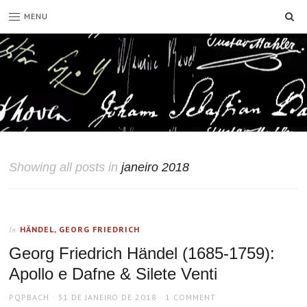
SE
MENU
Showing all posts in
janeiro 2018
HÄNDEL, GEORG FRIEDRICH
In
Georg Friedrich Händel (1685-1759):
Apollo e Dafne & Silete Venti
AUTHOR
POSTED
PQPBACH
31 DE JANEIRO DE 2018
1 COMMENT