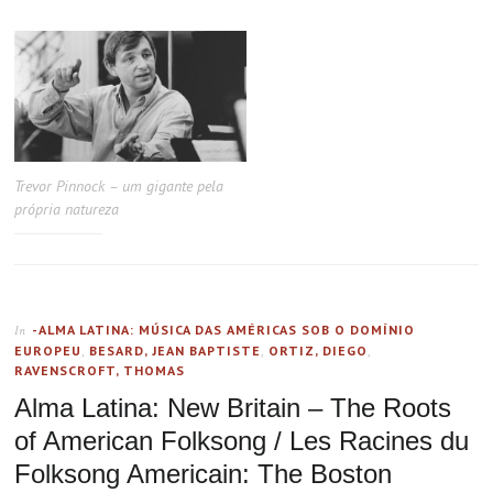
Trevor Pinnock – um gigante pela
própria natureza
-ALMA LATINA: MÚSICA DAS AMÉRICAS SOB O DOMÍNIO
In
EUROPEU
,
BESARD, JEAN BAPTISTE
,
ORTIZ, DIEGO
,
RAVENSCROFT, THOMAS
Alma Latina: New Britain – The Roots
of American Folksong / Les Racines du
Folksong Americain: The Boston