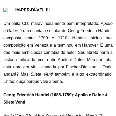
ON
IM-PER-DÍ-VEL !!!
Um baita CD, maravilhosamente bem interpretado.
Apollo
e Dafne
é uma cantata secular de Georg Friedrich Händel,
composta entre 1709 e 1710. Händel iniciou sua
composição em Veneza e a terminou em Hanover. É uma
das mais ambiciosas cantatas do autor. Seu libreto narra a
história mítica do amor entre Apolo e Dafne. Meu pai tinha
esta obra em vinil, cantada por Fischer-Dieskau… Onde
andará? Mas
Silete Venti
também é algo extraordinário.
Então, ouça porque vale a pena.
Georg Friedrich Händel (1685-1759): Apollo e Dafne &
Silete Venti
Silete Venti (Motet For Soprano & Orchestra, Hwv 242)