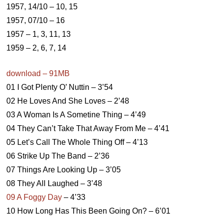
1957, 14/10 – 10, 15
1957, 07/10 – 16
1957 – 1, 3, 11, 13
1959 – 2, 6, 7, 14
download – 91MB
01 I Got Plenty O’ Nuttin – 3’54
02 He Loves And She Loves – 2’48
03 A Woman Is A Sometine Thing – 4’49
04 They Can’t Take That Away From Me – 4’41
05 Let’s Call The Whole Thing Off – 4’13
06 Strike Up The Band – 2’36
07 Things Are Looking Up – 3’05
08 They All Laughed – 3’48
09 A Foggy Day
– 4’33
10 How Long Has This Been Going On? – 6’01