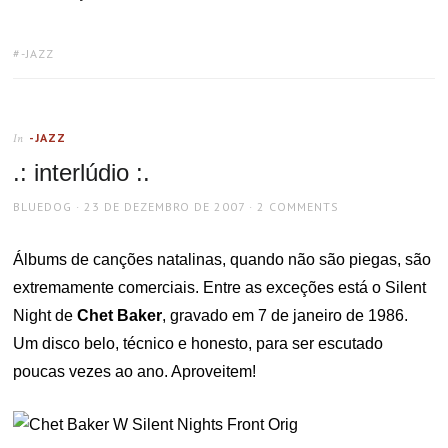
TAGS:
-JAZZ
-JAZZ
In
.: interlúdio :.
AUTHOR
POSTED
BLUEDOG
23 DE DEZEMBRO DE 2007
2 COMMENTS
ON
Álbums de canções natalinas, quando não são piegas, são
extremamente comerciais. Entre as exceções está o Silent
Night de
Chet Baker
, gravado em 7 de janeiro de 1986.
Um disco belo, técnico e honesto, para ser escutado
poucas vezes ao ano. Aproveitem!