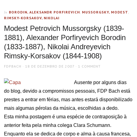
BORODIN, ALEKSANDR PORFIREVICH
,
MUSSORGSKY, MODEST
,
In
RIMSKY-KORSAKOV, NIKOLAI
Modest Petrovich Mussorgsky (1839-
1881), Alexander Porfiryevich Borodin
(1833-1887), Nikolai Andreyevich
Rimsky-Korsakov (1844-1908)
AUTHOR
POSTED
FDPBACH
18 DE DEZEMBRO DE 2007
1 COMMENT
ON
Ausente por alguns dias
do blog, devido a compromissos pessoais, FDP Bach está
prestes a entrar em férias, mas antes estará disponibilizado
mais algumas pérolas da música, escolhidas a dedo.
Esta minha postagem é uma espécie de contraposição à
anterior feita pela minha colega Clara Schumann.
Enquanto ela se dedica de corpo e alma à causa francesa,