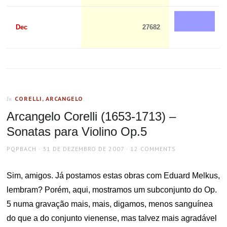
Dec
27682
CORELLI, ARCANGELO
In
Arcangelo Corelli (1653-1713) –
Sonatas para Violino Op.5
AUTHOR
POSTED
PQPBACH
31 DE DEZEMBRO DE 2007
12 COMMENTS
ON
Sim, amigos. Já postamos estas obras com Eduard Melkus,
lembram? Porém, aqui, mostramos um subconjunto do Op.
5 numa gravação mais, mais, digamos, menos sanguínea
do que a do conjunto vienense, mas talvez mais agradável