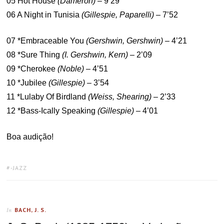
05 Hot House
(Dameron)
– 9’29
06 A Night in Tunisia
(Gillespie, Paparelli)
– 7’52
07 *Embraceable You
(Gershwin, Gershwin)
– 4’21
08 *Sure Thing
(I. Gershwin, Kern)
– 2’09
09 *Cherokee
(Noble)
– 4’51
10 *Jubilee
(Gillespie)
– 3’54
11 *Lulaby Of Birdland
(Weiss, Shearing)
– 2’33
12 *Bass-Ically Speaking
(Gillespie)
– 4’01
Boa audição!
TAGS:
-JAZZ
BACH, J. S.
In