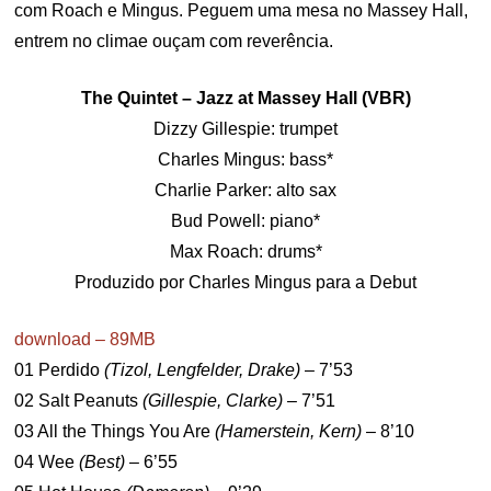
com Roach e Mingus. Peguem uma mesa no Massey Hall,
entrem no climae ouçam com reverência.
The Quintet – Jazz at Massey Hall (VBR)
Dizzy Gillespie: trumpet
Charles Mingus: bass*
Charlie Parker: alto sax
Bud Powell: piano*
Max Roach: drums*
Produzido por Charles Mingus para a Debut
download – 89MB
01 Perdido
(Tizol, Lengfelder, Drake)
– 7’53
02 Salt Peanuts
(Gillespie, Clarke)
– 7’51
03 All the Things You Are
(Hamerstein, Kern)
– 8’10
04 Wee
(Best)
– 6’55