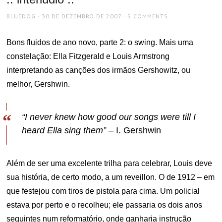
AUTHOR
POSTED
BLUEDOG
30 DE DEZEMBRO DE 2007
5 COMMENTS
ON
Bons fluidos de ano novo, parte 2: o swing. Mais uma
constelação: Ella Fitzgerald e Louis Armstrong
interpretando as canções dos irmãos Gershowitz, ou
melhor, Gershwin.
“I never knew how good our songs were till I
heard Ella sing them” –
I. Gershwin
Além de ser uma excelente trilha para celebrar, Louis deve
sua história, de certo modo, a um reveillon. O de 1912 – em
que festejou com tiros de pistola para cima. Um policial
estava por perto e o recolheu; ele passaria os dois anos
seguintes num reformatório, onde ganharia instrução