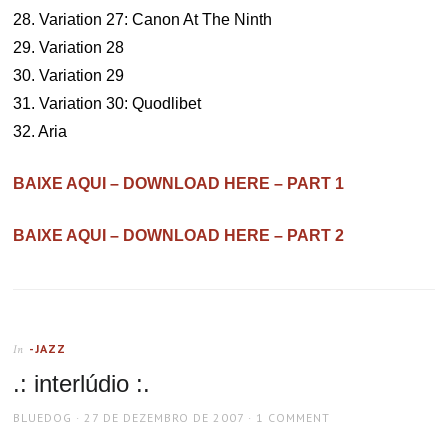
28. Variation 27: Canon At The Ninth
29. Variation 28
30. Variation 29
31. Variation 30: Quodlibet
32. Aria
BAIXE AQUI – DOWNLOAD HERE – PART 1
BAIXE AQUI – DOWNLOAD HERE – PART 2
-JAZZ
In
.: interlúdio :.
AUTHOR
POSTED
BLUEDOG
27 DE DEZEMBRO DE 2007
1 COMMENT
ON