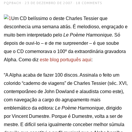
AUTHOR
POSTED
PQPBACH
23 DE DEZEMBRO DE 2007
18 COMMENTS
ON
Um CD belíssimo o deste Charles Tessier que
desconhecia uma semana atrás. É melodioso, engraçado e
muito bem interpretado pelo
Le Poème Harmonique.
Só
depois de ouvi-lo – e de me surpreender – é que soube
que o CD comemorava o 100º da extraordinária gravadora
Alpha. Como diz
este blog português
aqui
:
“A Alpha acaba de fazer 100 discos. Assinala o feito um
colorido “caderno de viagens” de Charles Tessier (séc. XVI,
contemporâneo de John Dowland e alaudista como este),
com navegação a cargo do agrupamento mais
emblemático da editora:
Le Poème Harmonique
, dirigido
por Vincent Dumestre. Porque é Dumestre, volta a ser de
mestre. E difícil seria igualmente conceber melhor súmula