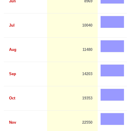
Jun
8969
Jul
10040
Aug
11480
Sep
14203
Oct
19353
Nov
22550