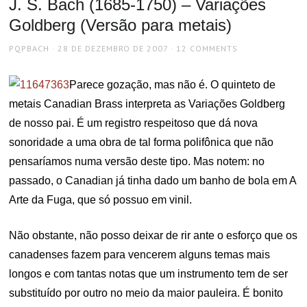
J. S. Bach (1685-1750) – Variações
Goldberg (Versão para metais)
AUTHOR
POSTED
PQPBACH
28 DE DEZEMBRO DE 2007
12 COMMENTS
ON
Parece gozação, mas não é. O quinteto de
metais Canadian Brass interpreta as Variações Goldberg
de nosso pai. É um registro respeitoso que dá nova
sonoridade a uma obra de tal forma polifônica que não
pensaríamos numa versão deste tipo. Mas notem: no
passado, o Canadian já tinha dado um banho de bola em A
Arte da Fuga, que só possuo em vinil.
Não obstante, não posso deixar de rir ante o esforço que os
canadenses fazem para vencerem alguns temas mais
longos e com tantas notas que um instrumento tem de ser
substituído por outro no meio da maior pauleira. É bonito