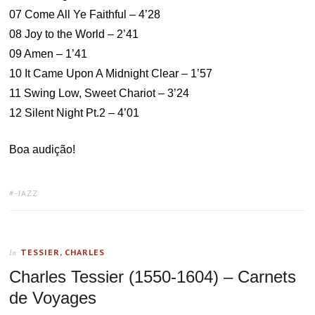
07 Come All Ye Faithful – 4’28
08 Joy to the World – 2’41
09 Amen – 1’41
10 It Came Upon A Midnight Clear – 1’57
11 Swing Low, Sweet Chariot – 3’24
12 Silent Night Pt.2 – 4’01
Boa audição!
TAGS:
-JAZZ
TESSIER, CHARLES
In
Charles Tessier (1550-1604) – Carnets
de Voyages