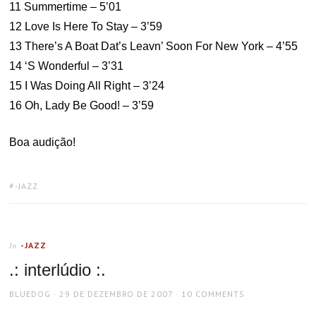
11 Summertime – 5’01
12 Love Is Here To Stay – 3’59
13 There’s A Boat Dat’s Leavn’ Soon For New York – 4’55
14 ‘S Wonderful – 3’31
15 I Was Doing All Right – 3’24
16 Oh, Lady Be Good! – 3’59
Boa audição!
TAGS:
-JAZZ
-JAZZ
In
.: interlúdio :.
AUTHOR
POSTED
BLUEDOG
29 DE DEZEMBRO DE 2007
10 COMMENTS
ON