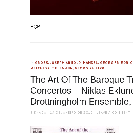
PQP
GROSS, JOSEPH ARNOLD
,
HÄNDEL, GEORG FRIEDRIC
In
MELCHIOR
,
TELEMANN, GEORG PHILIPP
The Art Of The Baroque Tr
Concertos – Niklas Eklun
Drottningholm Ensemble, 
AUTHOR
POSTED
BISNAGA
15 DE JANEIRO DE 2019
LEAVE A COMMENT
ON