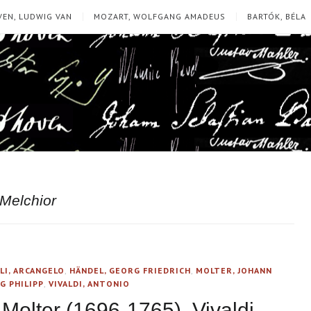
EN, LUDWIG VAN
MOZART, WOLFGANG AMADEUS
BARTÓK, BÉLA
 Melchior
LI, ARCANGELO
,
HÄNDEL, GEORG FRIEDRICH
,
MOLTER, JOHANN
G PHILIPP
,
VIVALDI, ANTONIO
Molter (1696-1765), Vivaldi