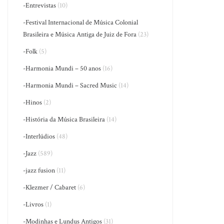
-Entrevistas
(10)
-Festival Internacional de Música Colonial
Brasileira e Música Antiga de Juiz de Fora
(23)
-Folk
(5)
-Harmonia Mundi – 50 anos
(16)
-Harmonia Mundi – Sacred Music
(14)
-Hinos
(2)
-História da Música Brasileira
(14)
-Interlúdios
(48)
-Jazz
(589)
-jazz fusion
(11)
-Klezmer / Cabaret
(6)
-Livros
(1)
-Modinhas e Lundus Antigos
(31)