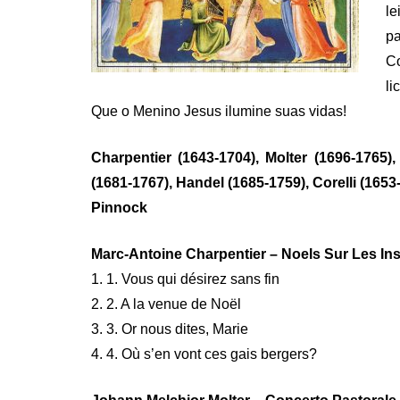
le
pa
Co
li
Que o Menino Jesus ilumine suas vidas!
Charpentier (1643-1704), Molter (1696-1765),
(1681-1767), Handel (1685-1759), Corelli (165
Pinnock
Marc-Antoine Charpentier – Noels Sur Les In
1. 1. Vous qui désirez sans fin
2. 2. A la venue de Noël
3. 3. Or nous dites, Marie
4. 4. Où s’en vont ces gais bergers?