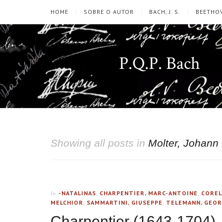
HOME
SOBRE O AUTOR
BACH, J. S.
BEETHOV
P.Q.P. Bach
Showing all posts in
Molter, Johann
-NATALINAS
,
CHARPENTIER, MARC-ANTOINE
,
COREL
In
MELCHIOR
,
SAMMARTINI, GIUSEPPE
,
TELEMANN, GEOR
Charpentier (1643-1704), 