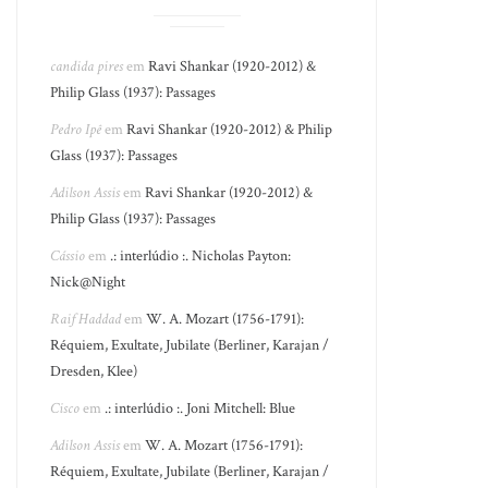
candida pires
em
Ravi Shankar (1920-2012) &
Philip Glass (1937): Passages
Pedro Ipê
em
Ravi Shankar (1920-2012) & Philip
Glass (1937): Passages
Adilson Assis
em
Ravi Shankar (1920-2012) &
Philip Glass (1937): Passages
Cássio
em
.: interlúdio :. Nicholas Payton:
Nick@Night
Raif Haddad
em
W. A. Mozart (1756-1791):
Réquiem, Exultate, Jubilate (Berliner, Karajan /
Dresden, Klee)
Cisco
em
.: interlúdio :. Joni Mitchell: Blue
Adilson Assis
em
W. A. Mozart (1756-1791):
Réquiem, Exultate, Jubilate (Berliner, Karajan /