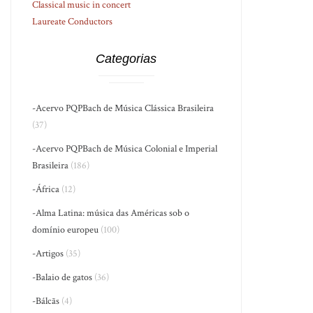
Classical music in concert
Laureate Conductors
Categorias
-Acervo PQPBach de Música Clássica Brasileira
(37)
-Acervo PQPBach de Música Colonial e Imperial
Brasileira
(186)
-África
(12)
-Alma Latina: música das Américas sob o
domínio europeu
(100)
-Artigos
(35)
-Balaio de gatos
(36)
-Bálcãs
(4)