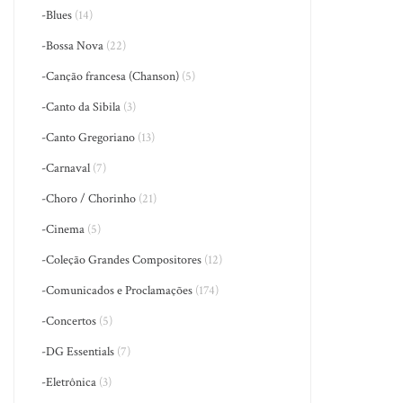
-Blues
(14)
-Bossa Nova
(22)
-Canção francesa (Chanson)
(5)
-Canto da Sibila
(3)
-Canto Gregoriano
(13)
-Carnaval
(7)
-Choro / Chorinho
(21)
-Cinema
(5)
-Coleção Grandes Compositores
(12)
-Comunicados e Proclamações
(174)
-Concertos
(5)
-DG Essentials
(7)
-Eletrônica
(3)