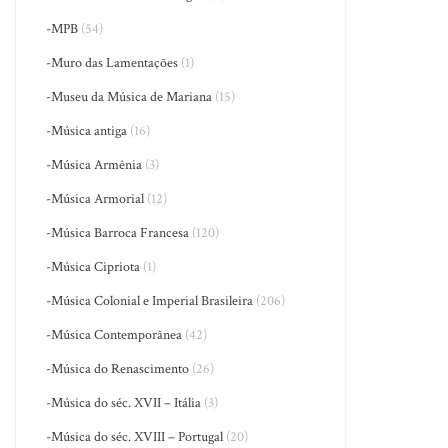
-MPB
(54)
-Muro das Lamentações
(1)
-Museu da Música de Mariana
(15)
-Música antiga
(16)
-Música Armênia
(3)
-Música Armorial
(12)
-Música Barroca Francesa
(120)
-Música Cipriota
(1)
-Música Colonial e Imperial Brasileira
(206)
-Música Contemporânea
(42)
-Música do Renascimento
(26)
-Música do séc. XVII – Itália
(3)
-Música do séc. XVIII – Portugal
(20)