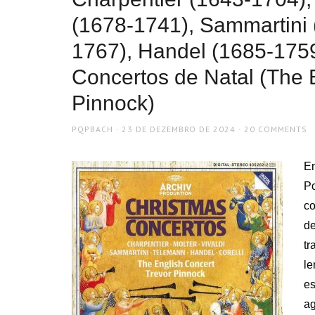
(1678-1741), Sammartini
1767), Handel (1685-1759)
Concertos de Natal (The E
Pinnock)
AUTHOR
POSTED
PQPBACH
23 DE DEZEMBRO DE 2024
20 COMMENTS
ON
E
Po
co
de
t
le
es
a