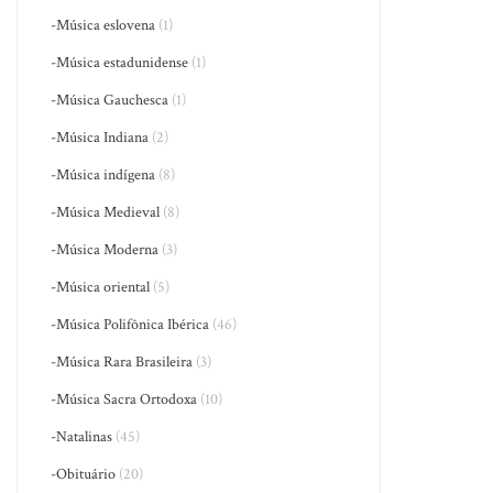
-Música eslovena
(1)
-Música estadunidense
(1)
-Música Gauchesca
(1)
-Música Indiana
(2)
-Música indígena
(8)
-Música Medieval
(8)
-Música Moderna
(3)
-Música oriental
(5)
-Música Polifônica Ibérica
(46)
-Música Rara Brasileira
(3)
-Música Sacra Ortodoxa
(10)
-Natalinas
(45)
-Obituário
(20)