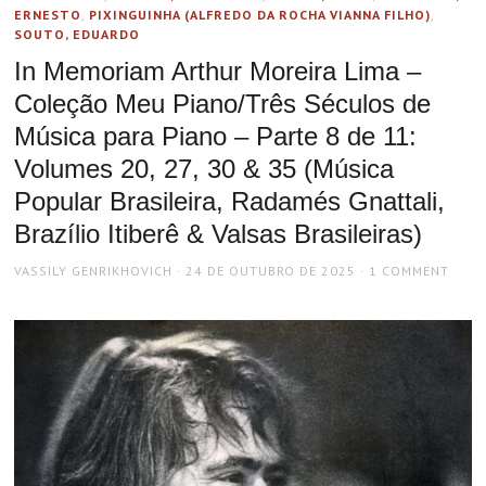
ERNESTO
,
PIXINGUINHA (ALFREDO DA ROCHA VIANNA FILHO)
,
SOUTO, EDUARDO
In Memoriam Arthur Moreira Lima –
Coleção Meu Piano/Três Séculos de
Música para Piano – Parte 8 de 11:
Volumes 20, 27, 30 & 35 (Música
Popular Brasileira, Radamés Gnattali,
Brazílio Itiberê & Valsas Brasileiras)
AUTHOR
POSTED
VASSILY GENRIKHOVICH
24 DE OUTUBRO DE 2025
1 COMMENT
ON