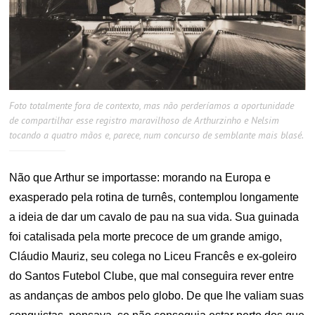
Foto totalmente fora de contexto, mas não perderíamos a oportunidade
de compartilhar esse registro maravilhoso de Arthurzinho e Nelsim
tocando a quatro mãos e, parece, num concurso de semblante mais blasé.
Não que Arthur se importasse: morando na Europa e
exasperado pela rotina de turnês, contemplou longamente
a ideia de dar um cavalo de pau na sua vida. Sua guinada
foi catalisada pela morte precoce de um grande amigo,
Cláudio Mauriz, seu colega no Liceu Francês e ex-goleiro
do Santos Futebol Clube, que mal conseguira rever entre
as andanças de ambos pelo globo. De que lhe valiam suas