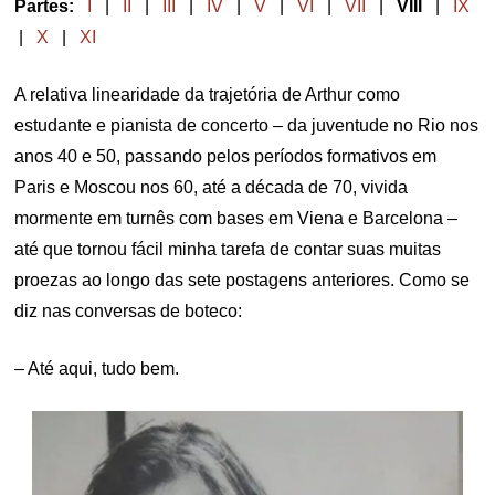
Partes:
I
|
II
|
III
|
IV
|
V
|
VI
|
VII
|
VIII
|
IX
|
X
|
XI
A relativa linearidade da trajetória de Arthur como
estudante e pianista de concerto – da juventude no Rio nos
anos 40 e 50, passando pelos períodos formativos em
Paris e Moscou nos 60, até a década de 70, vivida
mormente em turnês com bases em Viena e Barcelona –
até que tornou fácil minha tarefa de contar suas muitas
proezas ao longo das sete postagens anteriores. Como se
diz nas conversas de boteco:
– Até aqui, tudo bem.